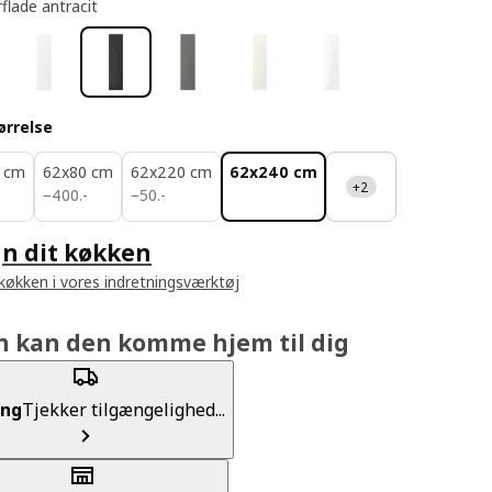
flade antracit
ørrelse
 cm
62x80 cm
62x220 cm
62x240 cm
+2
400.-
50.-
−
400
.
-
−
50
.
-
n dit køkken
 køkken i vores indretningsværktøj
n kan den komme hjem til dig
ing
Tjekker tilgængelighed...