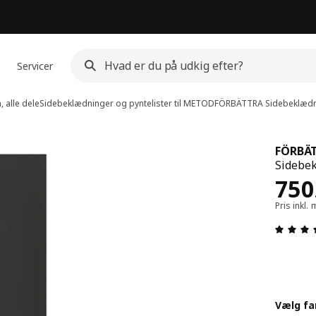
Servicer
 alle dele
Sidebeklædninger og pyntelister til METOD
FÖRBÄTTRA
Sidebeklæd
FÖRBÄ
Sidebek
Pris
750
Pris inkl
Vælg fa