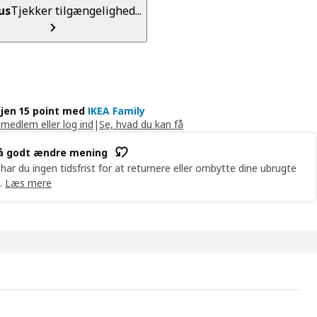
us
Tjekker tilgængelighed...
jen 15 point med
IKEA Family
 medlem eller log ind
|
Se, hvad du kan få
å godt ændre mening
 har du ingen tidsfrist for at returnere eller ombytte dine ubrugte
.
Læs mere