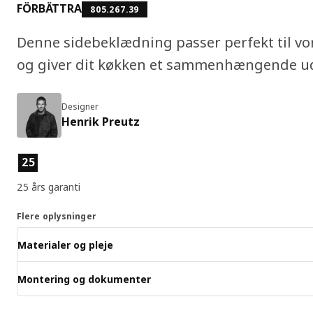
FÖRBÄTTRA
805.267.39
Denne sidebeklædning passer perfekt til vo
og giver dit køkken et sammenhængende ud
Designer
Henrik Preutz
Produktfunktioner
25
25 års garanti
Flere oplysninger
Materialer og pleje
Montering og dokumenter