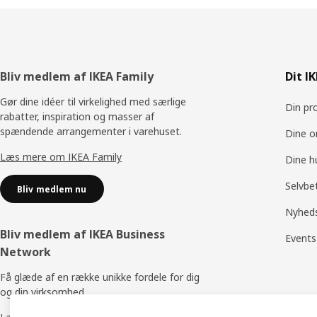
Footer
Bliv medlem af IKEA Family
Dit I
Gør dine idéer til virkelighed med særlige
Din pro
rabatter, inspiration og masser af
spændende arrangementer i varehuset.
Dine o
Læs mere om IKEA Family
Dine h
Selvbe
Bliv medlem nu
Nyhed
Bliv medlem af IKEA Business
Events
Network
Få glæde af en række unikke fordele for dig
og din virksomhed.