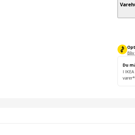
Vareh
Opt
Bliv
Du m
I IKEA
varer*