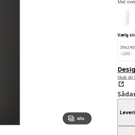
Mat over
Vælg st
39x240
200.-
−
200
.
-
Desig
Skab dit
Såda
Lever
Alle