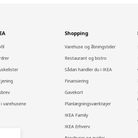
KEA
Shopping
fil
Varehuse og åbningstider
rdrer
Restaurant og bistro
uskelister
Sådan handler du i IKEA
tjening
Finansiering
sbrev
Gavekort
 i varehusene
Planlægningsværktøjer
IKEA Family
IKEA Erhverv
Brochurer og guider