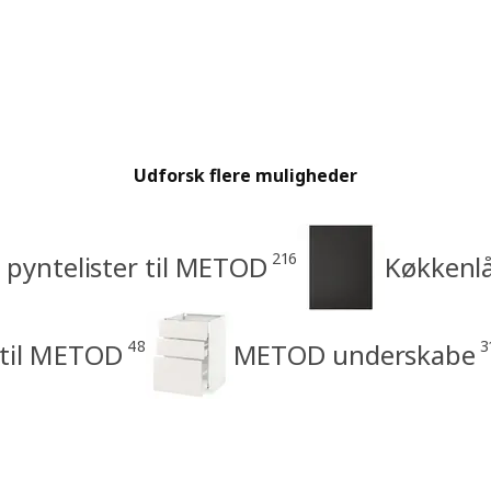
Udforsk flere muligheder
216
 pyntelister til METOD
Køkkenlå
48
3
 til METOD
METOD underskabe