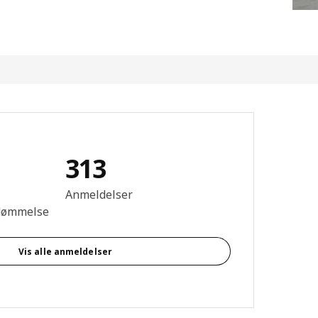
313
se: 4.3 Ud af 5 Stjerner. Anmeldelser i alt: 313
Anmeldelser
dømmelse
Vis alle anmeldelser