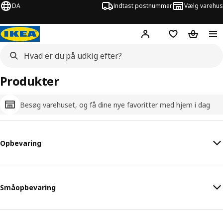
DA
Indtast postnummer
Vælg varehus
Hej!
Log ind her
Huskeliste
Kurv
Produkter
Besøg varehuset, og få dine nye favoritter med hjem i dag
Opbevaring
Småopbevaring