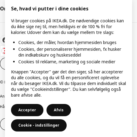
Om IKEA
Se, hvad vi putter i dine cookies
Vi bruger cookies på IKEA.dk. De nødvendige cookies kan
du ikke sige nej til, men heldigvis er de 100 % fri for
kalorier. Udover dem kan du vælge mellem tre slags:
Cookies, der måler, hvordan hjemmesiden bruges
Cookies, der personaliserer hjemmesiden, fx husker
din indkøbskurv og huskeseddel
Cookies til reklame, marketing og sociale medier
Cookieindstillinger
DA
Knappen "Accepter" gør det den siger, så her accepterer
du alle cookies, og du vil få en personificeret oplevelse
© Inter IKEA Systems B.V. 1999-2026
når du besøger IKEA.dk. Vil du tilpasse dem individuelt skal
du vælge "Cookieindstillinger". Du kan selvfølgelig også
bare afvise alle.
Ansvarlig rapportering
Cookiepolitik
Digital tilgængelighed
Håndtering af persondata
Salgs- og leveringsbetingelser
Accepter
Afvis
Fortryd dit køb
Fortryd dit køb af service
Cookie - indstillinger