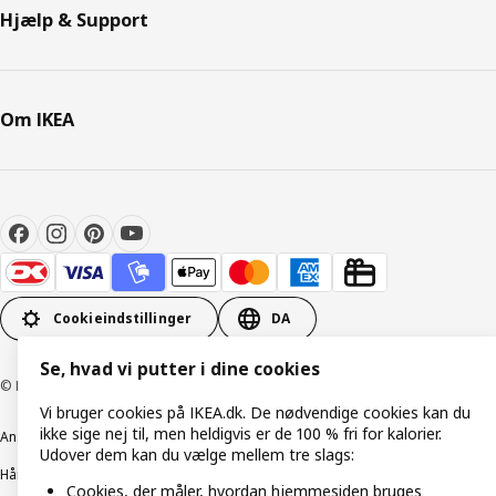
Hjælp & Support
Om IKEA
Cookieindstillinger
DA
Se, hvad vi putter i dine cookies
© Inter IKEA Systems B.V. 1999-2026
Vi bruger cookies på IKEA.dk. De nødvendige cookies kan du
ikke sige nej til, men heldigvis er de 100 % fri for kalorier.
Ansvarlig rapportering
Cookiepolitik
Digital tilgængelighed
Udover dem kan du vælge mellem tre slags:
Håndtering af persondata
Salgs- og leveringsbetingelser
Cookies, der måler, hvordan hjemmesiden bruges