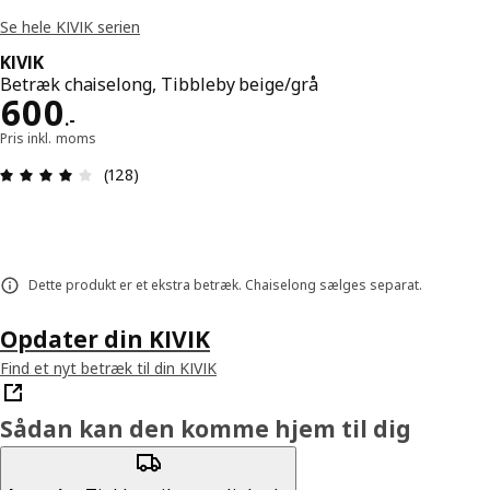
Se hele KIVIK serien
KIVIK
Betræk chaiselong, Tibbleby beige/grå
Pris 600.-
600
.
-
Pris inkl. moms
Anmeldelse: 4.1 Ud af 5 Stjerner. Anmeldelser i al
(128)
Dette produkt er et ekstra betræk. Chaiselong sælges separat.
Opdater din KIVIK
Find et nyt betræk til din KIVIK
Sådan kan den komme hjem til dig