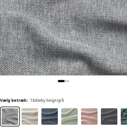
Vælg betræk
:
Tibbleby beige/grå