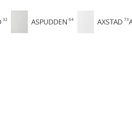
32
64
73
D
ASPUDDEN
AXSTAD