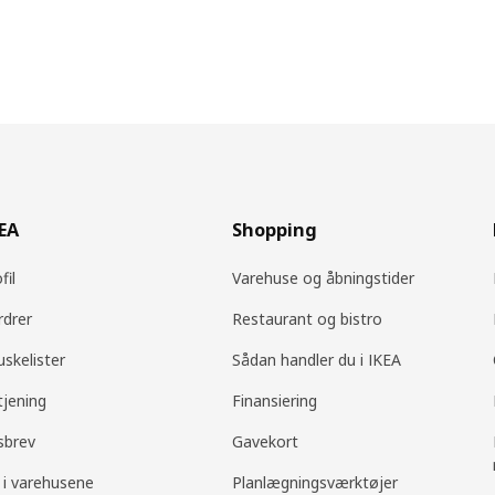
KEA
Shopping
fil
Varehuse og åbningstider
rdrer
Restaurant og bistro
uskelister
Sådan handler du i IKEA
tjening
Finansiering
sbrev
Gavekort
 i varehusene
Planlægningsværktøjer