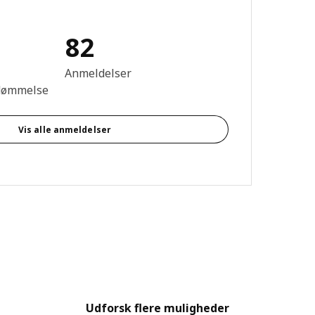
82
se: 3.9 Ud af 5 Stjerner. Anmeldelser i alt: 82
Anmeldelser
dømmelse
Vis alle anmeldelser
Udforsk flere muligheder