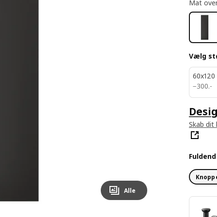
Mat over
Vælg st
60x120
300.-
−
300
.
-
Desig
Skab dit
Fulden
Knoppe
Alle