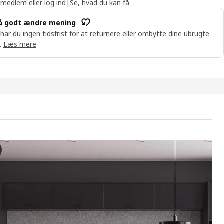
 medlem eller log ind
|
Se, hvad du kan få
å godt ændre mening
 har du ingen tidsfrist for at returnere eller ombytte dine ubrugte
.
Læs mere
BO Låge, mat overflade antracit, 60x200 cm
deoen viser en køkkenscene med fokus på døren ved navn NICKEBO. Dør