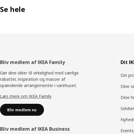
Se hele
Footer
Bliv medlem af IKEA Family
Dit I
Gør dine idéer til virkelighed med særlige
Din pro
rabatter, inspiration og masser af
spændende arrangementer i varehuset.
Dine o
Læs mere om IKEA Family
Dine h
Selvbe
Bliv medlem nu
Nyhed
Bliv medlem af IKEA Business
Events