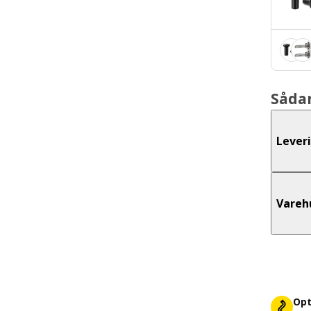
Såda
Lever
Vareh
Opt