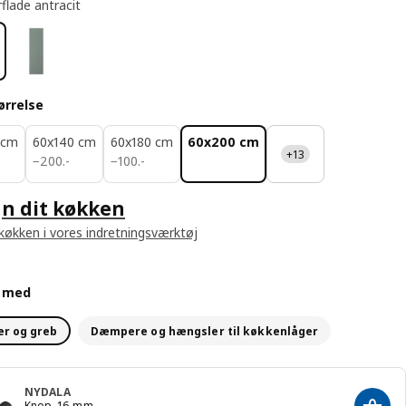
flade antracit
ørrelse
 cm
60x140 cm
60x180 cm
60x200 cm
+13
200.-
100.-
−
200
.
-
−
100
.
-
n dit køkken
 køkken i vores indretningsværktøj
d med
r og greb
Dæmpere og hængsler til køkkenlåger
NYDALA
Knop, 16 mm