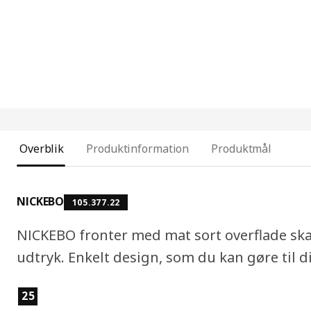
Overblik
Produktinformation
Produktmål
NICKEBO
105.377.22
NICKEBO fronter med mat sort overflade ska
udtryk. Enkelt design, som du kan gøre til di
Produktfunktioner
25