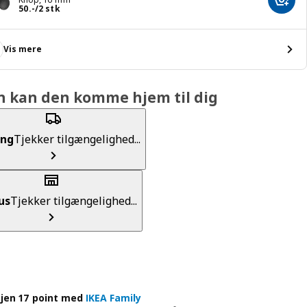
Læg i
Pris 50.-/2 stk
50
.
-
/2 stk
Vis mere
n kan den komme hjem til dig
ing
Tjekker tilgængelighed...
us
Tjekker tilgængelighed...
jen 17 point med
IKEA Family