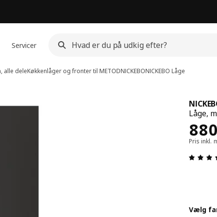
Servicer
 alle dele
Køkkenlåger og fronter til METOD
NICKEBO
NICKEBO
Låge
NICKE
Låge, m
Pris
88
Pris inkl
Vælg fa