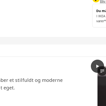
Bliv
Du m
I IKEA
varer*
play
NICKE
Vi
ber et stilfuldt og moderne
t eget.