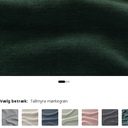
Vælg betræk
:
Tallmyra mørkegrøn