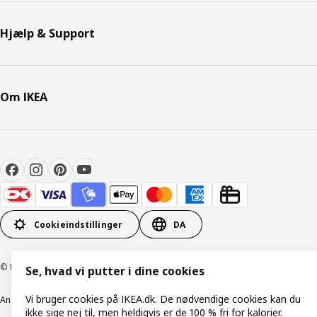
Hjælp & Support
Om IKEA
Cookieindstillinger
DA
© Inter IKEA Systems B.V. 1999-2026
Se, hvad vi putter i dine cookies
Vi bruger cookies på IKEA.dk. De nødvendige cookies kan du
Ansvarlig rapportering
Cookiepolitik
Digital tilgængelighed
ikke sige nej til, men heldigvis er de 100 % fri for kalorier.