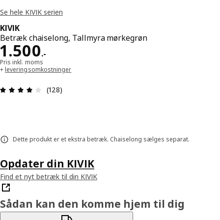
Se hele KIVIK serien
KIVIK
Betræk chaiselong, Tallmyra mørkegrøn
Pris 1500.-
1.500
.
-
Pris inkl. moms
+
leveringsomkostninger
Anmeldelse: 4.1 Ud af 5 Stjerner. Anmeldelser i al
(128)
Dette produkt er et ekstra betræk. Chaiselong sælges separat.
Opdater din KIVIK
Find et nyt betræk til din KIVIK
Sådan kan den komme hjem til dig