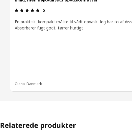
Anmeldelse: 5 Ud af 5 Stjerner.
5
En praktisk, kompakt måtte til vådt opvask. Jeg har to af diss
Absorberer fugt godt, tørrer hurtigt
Olena, Danmark
Relaterede produkter