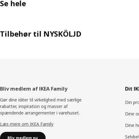
Se hele
Tilbehør til NYSKÖLJD
Footer
Bliv medlem af IKEA Family
Dit I
Gør dine idéer til virkelighed med særlige
Din pro
rabatter, inspiration og masser af
spændende arrangementer i varehuset.
Dine o
Læs mere om IKEA Family
Dine h
Selvbe
Bliv medlem nu