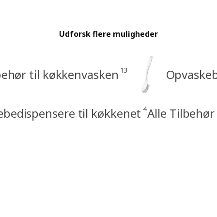
Udforsk flere muligheder
13
behør til køkkenvasken
Opvaskeb
4
bedispensere til køkkenet
Alle Tilbehør