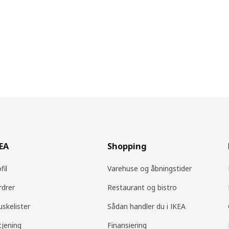
KEA
Shopping
fil
Varehuse og åbningstider
rdrer
Restaurant og bistro
uskelister
Sådan handler du i IKEA
tjening
Finansiering