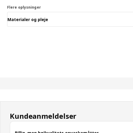
Flere oplysninger
Materialer og pleje
Kundeanmeldelser
Billig, men højkvalitets opvaskemåtter