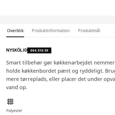
Overblik
Produktinformation
Produktmål
NYSKÖLJD
004.510.59
Smart tilbehør gør køkkenarbejdet nemmer
holde køkkenbordet pænt og ryddeligt. Brug
mere tørreplads, eller placer det under opva
vand op.
Produktfunktioner
Polyester