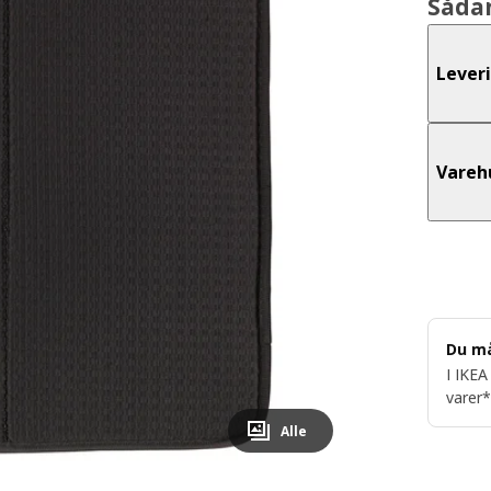
Såda
Lever
Vareh
Du m
I IKEA
varer*
Alle