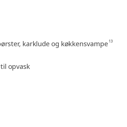
13
ørster, karklude og køkkensvampe
 til opvask