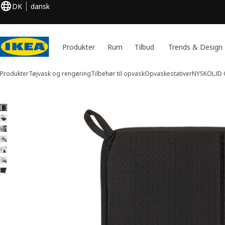
DK
dansk
Produkter
Rum
Tilbud
Trends & Design
Produkter
Tøjvask og rengøring
Tilbehør til opvask
Opvaskestativer
NYSKÖLJD
7 billeder af NYSKÖLJD
 billeder over