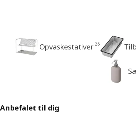
26
Opvaskestativer
Til
Sæ
Anbefalet til dig