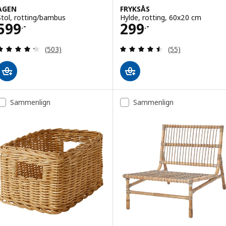
AGEN
FRYKSÅS
Stol, rotting/bambus
Hylde, rotting, 60x20 cm
Pris 599.-
Pris 299.-
599
299
.-
.-
Anmeld: 4.3 ud af 5 Stjerner. Anmeldelser i alt:
Anmeld: 4.5 ud af
(503)
(55)
Sammenlign
Sammenlign