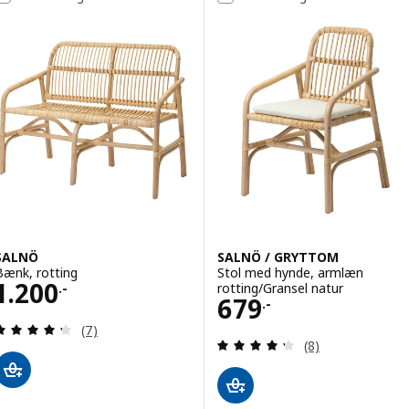
SALNÖ
SALNÖ / GRYTTOM
Bænk, rotting
Stol med hynde, armlæn
Pris 1200.-
1.200
rotting/Gransel natur
.-
Pris 679.-
679
.-
Anmeld: 4.3 ud af 5 Stjerner. Anmeldelser i alt:
(7)
Anmeld: 4.3 ud af
(8)