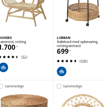
BUSKBO
LUBBAN
Lænestol, rotting
Rullebord med opbevaring,
Pris 1700.-
1.700
rotting/antracit
.-
Pris 699.-
699
.-
Anmeld: 4.5 ud af 5 Stjerner. Anmeldelser i alt:
(32)
Anmeld: 4.6 ud af
(436)
Sammenlign
Sammenlign