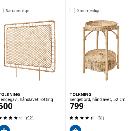
Sammenlign
Sammenlign
TOLKNING
TOLKNING
Sengegavl, håndlavet rotting
Sengebord, håndlavet, 52 cm
Pris 600.-
Pris 799.-
600
799
.-
.-
Anmeld: 4.2 ud af 5 Stjerner. Anmeldelser i alt:
Anmeld: 4.4 ud af
(92)
(81)