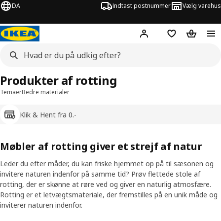
DA
Indtast postnummer
Vælg varehus
Hej!
Log ind her
Huskeliste
Kurv
Produkter af rotting
Temaer
Bedre materialer
Klik & Hent fra 0.-
Møbler af rotting giver et strejf af natur
Leder du efter måder, du kan friske hjemmet op på til sæsonen og
invitere naturen indenfor på samme tid? Prøv flettede stole af
rotting, der er skønne at røre ved og giver en naturlig atmosfære.
Rotting er et letvægtsmateriale, der fremstilles på en unik måde og
inviterer naturen indenfor.