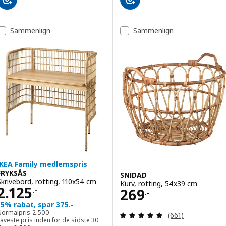
Sammenlign
Sammenlign
IKEA Family medlemspris
FRYKSÅS
SNIDAD
Skrivebord, rotting, 110x54 cm
Kurv, rotting, 54x39 cm
Pris 2125.-
2.125
Pris 269.-
269
.-
.-
15% rabat, spar 375.-
Normalpris 2500.-
Normalpris
2.500
.-
Anmeld: 4.8 ud af
(661)
aveste pris inden for de sidste 30