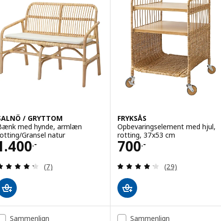
SALNÖ / GRYTTOM
FRYKSÅS
Bænk med hynde, armlæn
Opbevaringselement med hjul,
rotting/Gransel natur
rotting, 37x53 cm
Pris 1400.-
Pris 700.-
1.400
700
.-
.-
Anmeld: 4.3 ud af 5 Stjerner. Anmeldelser i alt:
Anmeld: 4.2 ud af
(7)
(29)
Sammenlign
Sammenlign