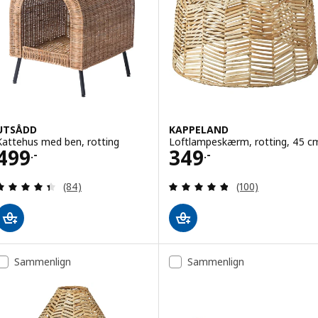
UTSÅDD
KAPPELAND
Kattehus med ben, rotting
Loftlampeskærm, rotting, 45 c
Pris 499.-
Pris 349.-
499
349
.-
.-
Anmeld: 4.4 ud af 5 Stjerner. Anmeldelser i alt:
Anmeld: 4.8 ud af
(84)
(100)
Sammenlign
Sammenlign