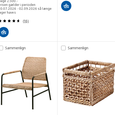
Laveste pris inden for de sidste 30 dage 2500.-
dage
2.500
.-
Prisen gælder i perioden
30.07.2026 - 02.09.2026 så længe
lager haves
Anmeld: 4.6 ud af 5 Stjerner. Anmeldelser i alt:
(16)
Sammenlign
Sammenlign