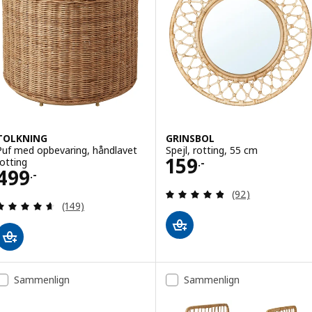
TOLKNING
GRINSBOL
Puf med opbevaring, håndlavet
Spejl, rotting, 55 cm
Pris 159.-
159
rotting
.-
Pris 499.-
499
.-
Anmeld: 4.8 ud af
(92)
Anmeld: 4.6 ud af 5 Stjerner. Anmeldelser i alt:
(149)
Sammenlign
Sammenlign