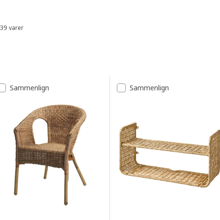
Skip listing
39 varer
Sorter og filtrer
Spring til resultater
Resultatliste
Sammenlign
Sammenlign