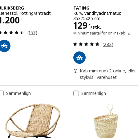
ULRIKSBERG
TÄTING
Lænestol, rotting/antracit
Kurv, vandhyacint/natur,
Pris 1200.-
1.200
35x25x25 cm
.-
Pris 129.-/stk.
129
.-
/stk.
Anmeld: 4.5 ud af 5 Stjerner. Anmeldelser i alt:
(157)
Minimumsantal for onlinekøb: 2
Anmeld: 4.7 ud af
(282)
Køb minimum 2 online, eller
stykvis i varehuset
Sammenlign
Sammenlign