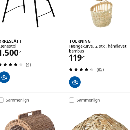
ORRESLÄTT
TOLKNING
Lænestol
Hængekurve, 2 stk., håndlavet
Pris 1500.-
1.500
bambus
.-
Pris 119.-
119
.-
Anmeld: 4 ud af 5 Stjerner. Anmeldelser i alt:
(4)
Anmeld: 4.3 ud af
(85)
Sammenlign
Sammenlign