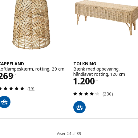
KAPPELAND
TOLKNING
Loftlampeskærm, rotting, 29 cm
Bænk med opbevaring,
Pris 269.-
269
håndlavet rotting, 120 cm
.-
Pris 1200.-
1.200
.-
Anmeld: 4.8 ud af 5 Stjerner. Anmeldelser i alt:
(19)
Anmeld: 4.2 ud af
(230)
Viser 24 af 39