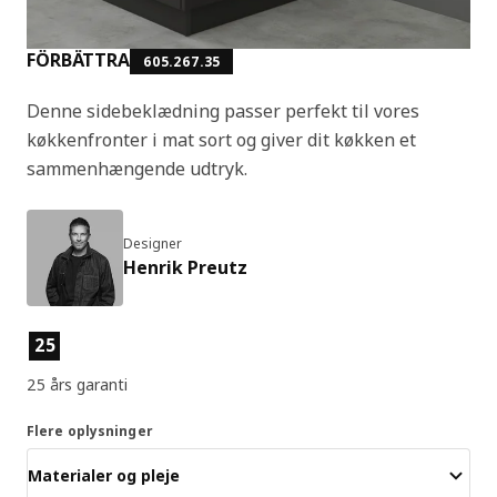
FÖRBÄTTRA
605.267.35
Denne sidebeklædning passer perfekt til vores
køkkenfronter i mat sort og giver dit køkken et
sammenhængende udtryk.
Designer
Henrik Preutz
Produktfunktioner
25
25 års garanti
Flere oplysninger
Materialer og pleje