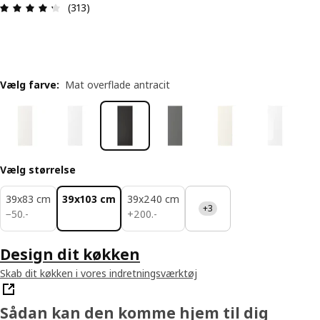
Anmeldelse: 4.3 Ud af 5 Stjerner. Anmeldelser i al
(313)
Vælg farve
:
Mat overflade antracit
Vælg størrelse
39x83 cm
39x103 cm
39x240 cm
+3
50.-
200.-
−
50
.
-
+
200
.
-
Design dit køkken
Skab dit køkken i vores indretningsværktøj
Sådan kan den komme hjem til dig