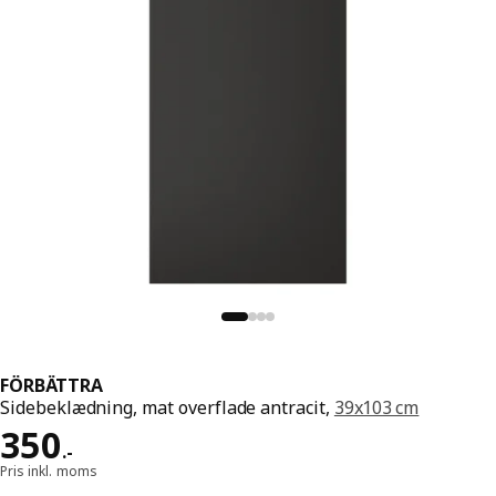
FÖRBÄTTRA
Sidebeklædning, mat overflade antracit,
39x103 cm
Pris 350.-
350
.
-
Pris inkl. moms