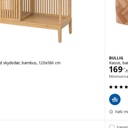
BULLIG
d skydedør, bambus, 120x186 cm
Kasse, b
Pris 
169
.-
/
Minimumsan
 ud af 5 Stjerner. Anmeldelser i alt:
Køb mi
Samme