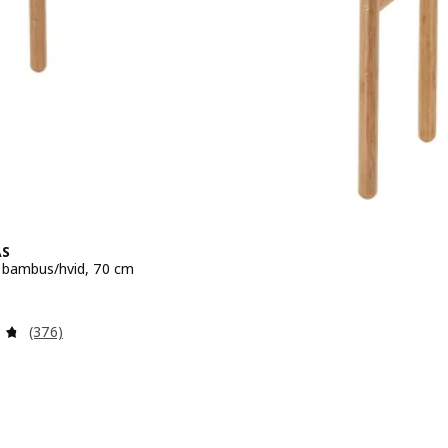
AS
, bambus/hvid, 70 cm
479.-
Anmeld: 4.7 ud af 5 Stjerner. Anmeldelser i alt:
(376)