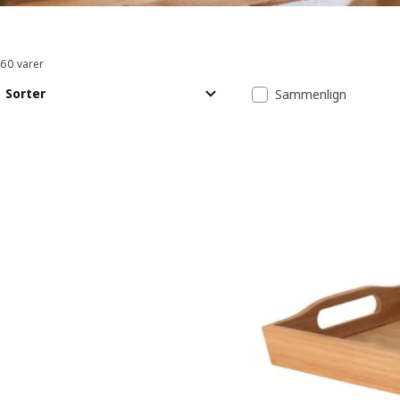
60 varer
Sorter og filtrer
Spring til resultater
Resultatliste
Sorter
Sammenlign