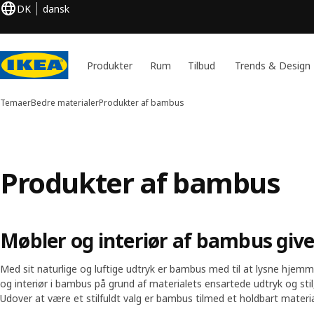
DK
dansk
Produkter
Rum
Tilbud
Trends & Design
Temaer
Bedre materialer
Produkter af bambus
Produkter af bambus
Møbler og interiør af bambus giver
Med sit naturlige og luftige udtryk er bambus med til at lysne hjemm
og interiør i bambus på grund af materialets ensartede udtryk og sti
Udover at være et stilfuldt valg er bambus tilmed et holdbart material