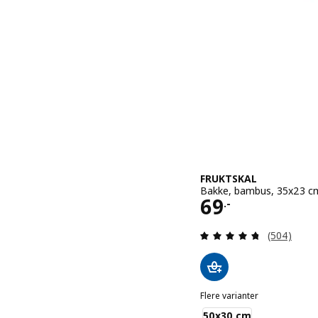
FRUKTSKAL
Bakke, bambus, 35x23 c
Pris 69.-
69
.-
Anmeld: 4.7
(504)
Flere varianter
FRUKTSKAL
50x30 cm