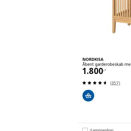
NORDKISA
Åbent garderobeskab me
Pris 1800.-
1.800
.-
Anmeld: 4.6
(357)
Sammenlign