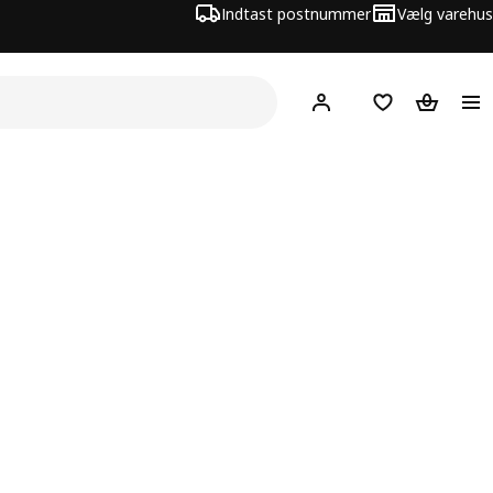
Indtast postnummer
Vælg varehus
Hej!
Log ind her
Huskeliste
Kurv