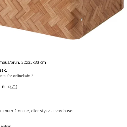
ambus/brun, 32x35x33 cm
169.-/stk.
stk.
tal for onlinekøb: 2
Anmeld: 4.4 ud af 5 Stjerner. Anmeldelser i alt:
(371)
nimum 2 online, eller stykvis i varehuset
nlign