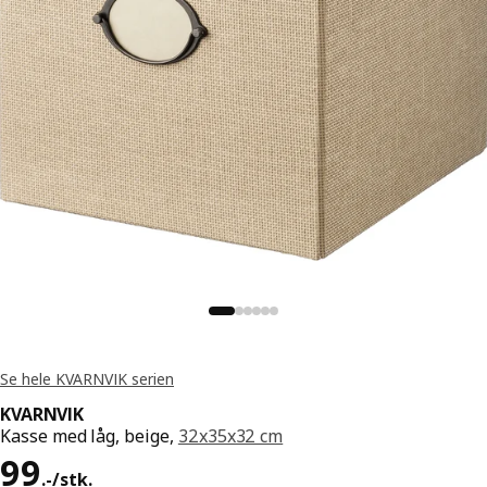
Se hele KVARNVIK serien
KVARNVIK
Kasse med låg, beige,
32x35x32 cm
Pris 99.-/stk.
99
.
-
/stk.