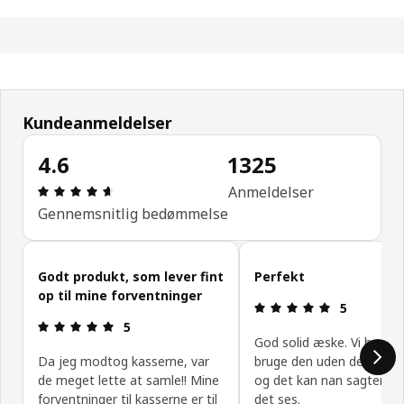
Kundeanmeldelser
4.6
1325
Anmeldelse: 4.6 Ud af 5 Stjerner. Anmeldelser i al
Anmeldelser
Gennemsnitlig bedømmelse
Spring kundeanmeldelser over
Godt produkt, som lever fint
Perfekt
op til mine forventninger
Anmeldelse: 
5
Anmeldelse: 5 Ud af 5 Stjerner.
5
God solid æske. Vi har val
Da jeg modtog kasserne, var
bruge den uden det lille b
de meget lette at samle!! Mine
og det kan nan sagtens 
forventninger til kasserne er til
det ses.