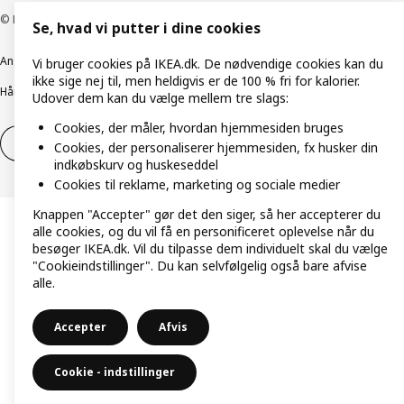
© Inter IKEA Systems B.V. 1999-2026
Se, hvad vi putter i dine cookies
Ansvarlig rapportering
Cookiepolitik
Digital tilgængelighed
Vi bruger cookies på IKEA.dk. De nødvendige cookies kan du
ikke sige nej til, men heldigvis er de 100 % fri for kalorier.
Håndtering af persondata
Salgs- og leveringsbetingelser
Udover dem kan du vælge mellem tre slags:
Cookies, der måler, hvordan hjemmesiden bruges
Fortryd dit køb
Fortryd dit køb af service
Cookies, der personaliserer hjemmesiden, fx husker din
indkøbskurv og huskeseddel
Cookies til reklame, marketing og sociale medier
Knappen "Accepter" gør det den siger, så her accepterer du
alle cookies, og du vil få en personificeret oplevelse når du
besøger IKEA.dk. Vil du tilpasse dem individuelt skal du vælge
"Cookieindstillinger". Du kan selvfølgelig også bare afvise
alle.
Accepter
Afvis
Cookie - indstillinger