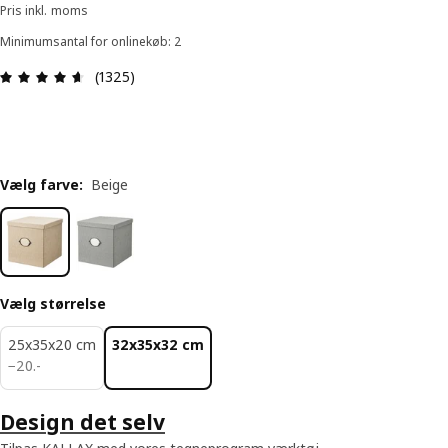
Pris inkl. moms
Minimumsantal for onlinekøb: 2
Anmeldelse: 4.6 Ud af 5 Stjerner. Anmeldelser i a
(1325)
Vælg farve
:
Beige
Vælg størrelse
25x35x20 cm
32x35x32 cm
20.-
−
20
.
-
Design det selv