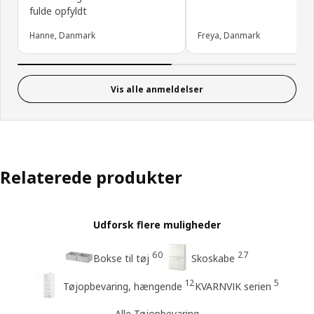
fulde opfyldt
Hanne, Danmark
Freya, Danmark
Vis alle anmeldelser
Relaterede produkter
Udforsk flere muligheder
60
27
Bokse til tøj
Skoskabe
12
5
Tøjopbevaring, hængende
KVARNVIK serien
Alle Tøjopbevaring