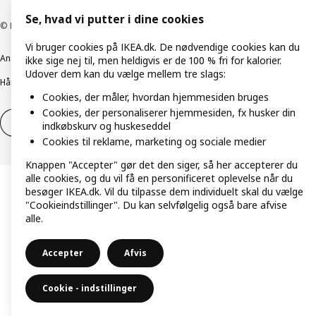
Se, hvad vi putter i dine cookies
© Inter IKEA Systems B.V. 1999-2026
Vi bruger cookies på IKEA.dk. De nødvendige cookies kan du
Ansvarlig rapportering
Cookiepolitik
Digital tilgængelighed
ikke sige nej til, men heldigvis er de 100 % fri for kalorier.
Udover dem kan du vælge mellem tre slags:
Håndtering af persondata
Salgs- og leveringsbetingelser
Cookies, der måler, hvordan hjemmesiden bruges
Cookies, der personaliserer hjemmesiden, fx husker din
Fortryd dit køb
Fortryd dit køb af service
indkøbskurv og huskeseddel
Cookies til reklame, marketing og sociale medier
Knappen "Accepter" gør det den siger, så her accepterer du
alle cookies, og du vil få en personificeret oplevelse når du
besøger IKEA.dk. Vil du tilpasse dem individuelt skal du vælge
"Cookieindstillinger". Du kan selvfølgelig også bare afvise
alle.
Accepter
Afvis
Cookie - indstillinger