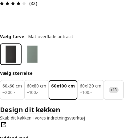
Anmeldelse: 3.9 Ud af 5 Stjerner. Anmeldelser i al
(82)
Vælg farve
:
Mat overflade antracit
Vælg størrelse
60x60 cm
60x80 cm
60x100 cm
60x120 cm
+13
200.-
100.-
100.-
−
200
.
-
−
100
.
-
+
100
.
-
Design dit køkken
Skab dit køkken i vores indretningsværktøj