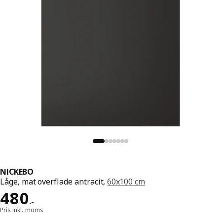
NICKEBO
Låge, mat overflade antracit,
60x100 cm
Pris 480.-
480
.
-
Pris inkl. moms