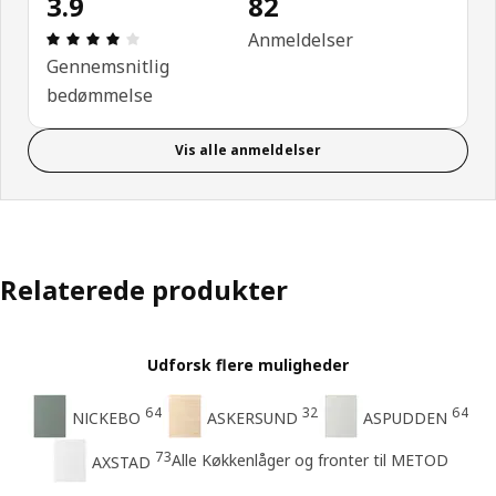
3.9
82
Anmeldelse: 3.9 Ud af 5 Stjerner. Anmeldelser i alt
Anmeldelser
Gennemsnitlig
bedømmelse
Vis alle anmeldelser
Relaterede produkter
Udforsk flere muligheder
64
32
64
NICKEBO
ASKERSUND
ASPUDDEN
73
Alle Køkkenlåger og fronter til METOD
AXSTAD