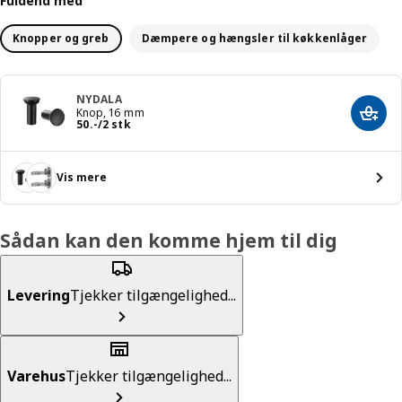
Fuldend med
Knopper og greb
Dæmpere og hængsler til køkkenlåger
NYDALA
Knop, 16 mm
Læg i
Pris 50.-/2 stk
50
.
-
/2 stk
Vis mere
Sådan kan den komme hjem til dig
Levering
Tjekker tilgængelighed...
Varehus
Tjekker tilgængelighed...