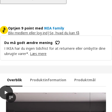
Optjen 9 point med
IKEA Family
Bliv medlem eller log ind
|
Se, hvad du kan få
Du må godt ændre mening
I IKEA har du ingen tidsfrist for at returnere eller ombytte dine
ubrugte varer*.
Læs mere
Overblik
Produktinformation
Produktmål
play
NICKEBO Låge, mat overflade antracit, 60x100 cm
Videoen viser NICKEBO-lågen med et slankt og moderne design. 