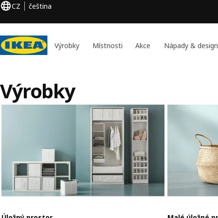
CZ
čeština
Výrobky
Místnosti
Akce
Nápady & design
Výrobky
Úložný prostor
Malé úložné p