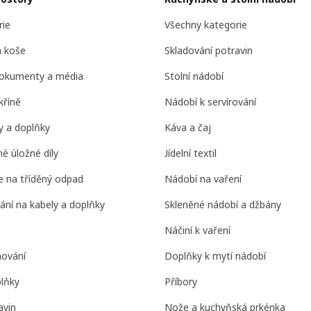
rie
Všechny kategorie
a koše
Skladování potravin
dokumenty a média
Stolní nádobí
kříně
Nádobí k servírování
ry a doplňky
Káva a čaj
é úložné díly
Jídelní textil
 na tříděný odpad
Nádobí na vaření
ání na kabely a doplňky
Skleněné nádobí a džbány
Náčiní k vaření
hování
Doplňky k mytí nádobí
lňky
Příbory
avin
Nože a kuchyňská prkénka