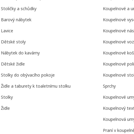
Stoličky a schůdky
Koupelnové a u
Barový nábytek
Koupelnové vyso
Lavice
Koupelnové nás
Dětské stoly
Koupelnové voz
Nábytek do kavárny
Koupelnové koše
Dětské židle
Koupelnové poli
Stolky do obývacího pokoje
Koupelnové stoli
Židle a taburety k toaletnímu stolku
Sprchy
Stolky
Koupelnové umy
Židle
Koupelnový text
Koupelnová um
Praní v koupeln