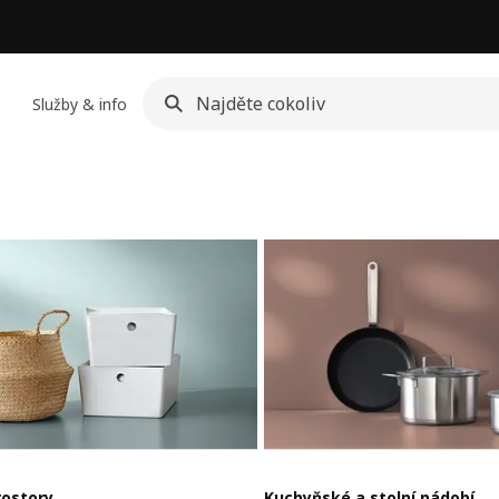
Služby & info
rostory
Kuchyňské a stolní nádobí