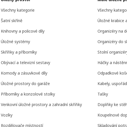
Všechny kategorie
Všechny katego
Šatní skříně
Úložné krabice 
Knihovny a policové díly
Organizéry na 
Úložné systémy
Organizéry do s
Skříňky a příborníky
Stolní organizé
Obývací a televizní sestavy
Háčky a nástěnn
Komody a zásuvkové díly
Odpadkové koše
Úložné prostory do garáže
Kabely, uspořád
Příborníky a konzolové stolky
Tašky
Venkovní úložné prostory a zahradní skříňky
Doplňky ke stě
Vozíky
Koupelnové dop
Rozdělovače místností
Skladování potr