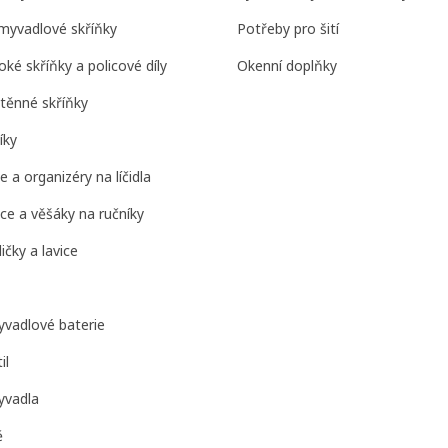
myvadlové skříňky
Potřeby pro šití
ké skříňky a policové díly
Okenní doplňky
těnné skříňky
íky
 a organizéry na líčidla
ce a věšáky na ručníky
čky a lavice
vadlové baterie
il
yvadla
ě