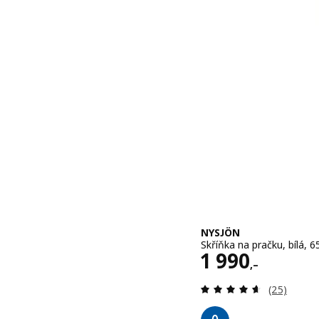
NYSJÖN
Skříňka na pračku, bílá, 
Cena 1990,–
1 990
,–
Recenze: 4
(25)