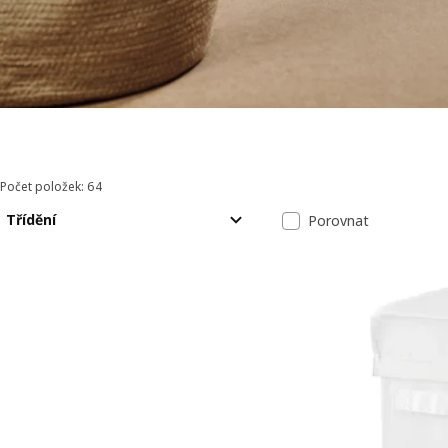
Počet položek: 64
Seřadit a filtrovat
Přeskočit k výsledkům
Seznam výsle
Třídění
Porovnat