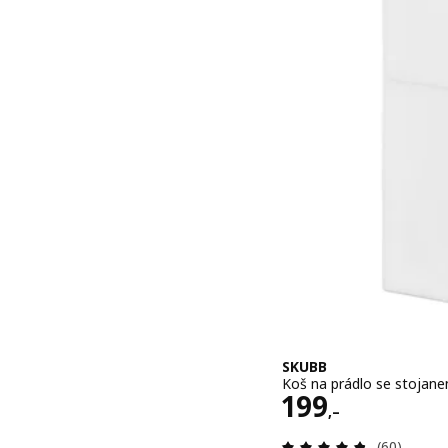
SKUBB
Koš na prádlo se stojanem
Cena 199,–
199
,–
Recenze: 4
(60)