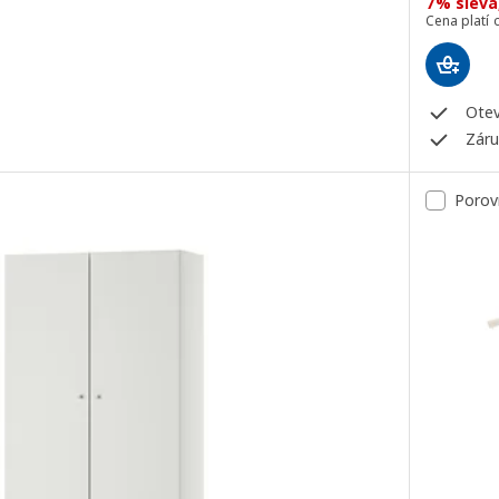
7% sleva,
Cena platí
Otev
Záru
Porov