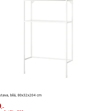
stava, bílá, 80x32x204 cm
ena 3850,–
 3550,–
0
,–