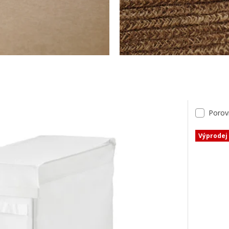
dků
Porov
Výprodej