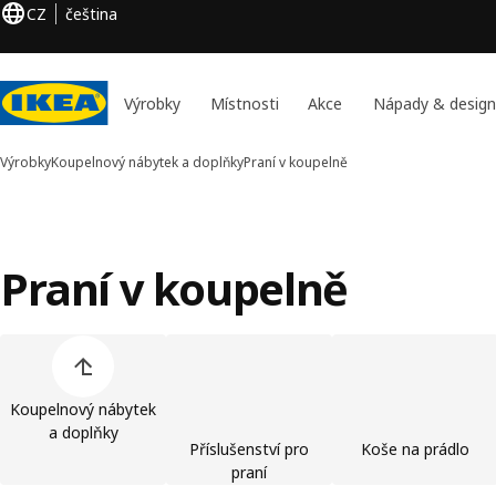
CZ
čeština
Výrobky
Místnosti
Akce
Nápady & design
Výrobky
Koupelnový nábytek a doplňky
Praní v koupelně
Praní v koupelně
Přeskočit seznam kategorií výrobků
Koupelnový nábytek
a doplňky
Příslušenství pro
Koše na prádlo
praní