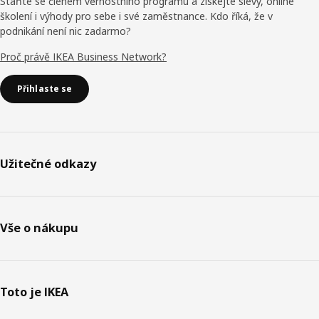
Staňte se členem věrnostního programu a získejte slevy, online
školení i výhody pro sebe i své zaměstnance. Kdo říká, že v
podnikání není nic zadarmo?
Proč právě IKEA Business Network?
Přihlaste se
Užitečné odkazy
Vše o nákupu
Toto je IKEA