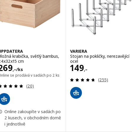
UPPDATERA
VARIERA
Úložná krabička, světlý bambus,
Stojan na pokličky, nerezavějící
24x32x15 cm
ocel
Cena 269,–/ks
Cena 149,–
269
149
,–
/ks
,–
Online se prodává v sadách po 2 ks
Recenze: 4.7 z 5
(255)
Recenze: 4.9 z 5 hvězdy. Celkem recenzí:
(20)
Online zakoupíte v sadách po
2 kusech, v obchodním domě
i jednotlivě