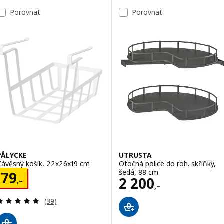
Porovnat
Porovnat
PÅLYCKE
UTRUSTA
Závěsný košík, 22x26x19 cm
Otočná police do roh. skříňky,
šedá, 88 cm
Cena 79,–
79
Cena 2200,–
2 200
,–
,–
Recenze: 4.9 z 5 hvězdy. Celkem recenzí:
(39)