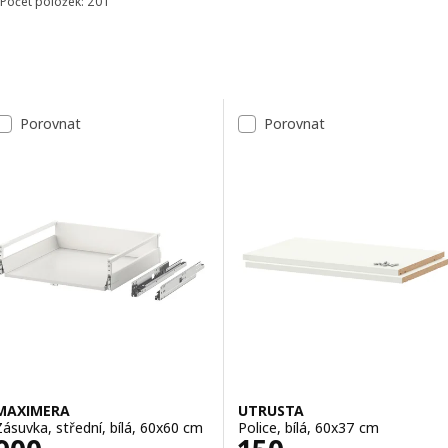
Počet položek: 201
Seřadit a filtrovat
Přeskočit k výsledkům
Seznam výsledků
Porovnat
Porovnat
MAXIMERA
UTRUSTA
Zásuvka, střední, bílá, 60x60 cm
Police, bílá, 60x37 cm