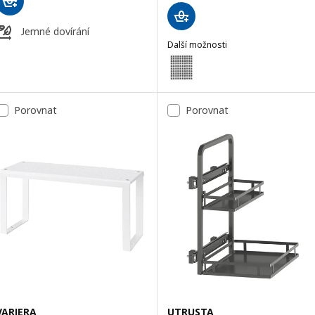
Jemné dovírání
Další možnosti
VARIERA
Možnost: VARIERA, Plastové kryt
Porovnat
Porovnat
VARIERA
UTRUSTA