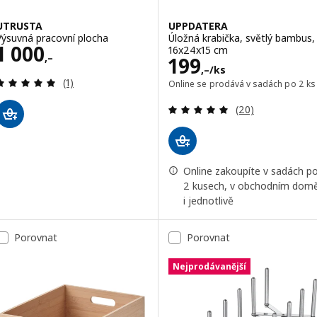
UTRUSTA
UPPDATERA
Výsuvná pracovní plocha
Úložná krabička, světlý bambus,
Cena 1000,–
1 000
16x24x15 cm
,–
Cena 199,–/ks
199
,–
/ks
Recenze: 5 z 5 hvězdy. Celkem recenzí:
(1)
Online se prodává v sadách po 2 ks
Recenze: 4.9 z 5
(20)
Online zakoupíte v sadách p
2 kusech, v obchodním dom
i jednotlivě
Porovnat
Porovnat
Nejprodávanější