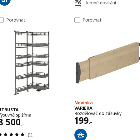
Jemné dovírání
Porovnat
Porovnat
Novinka
VARIERA
UTRUSTA
Rozdělovač do zásuvky
Výsuvná spižírna
Cena 199,–
199
Cena 8500,–
8 500
,–
,–
Recenze: 5 z 5 hvězdy. Celkem recenzí:
(1)