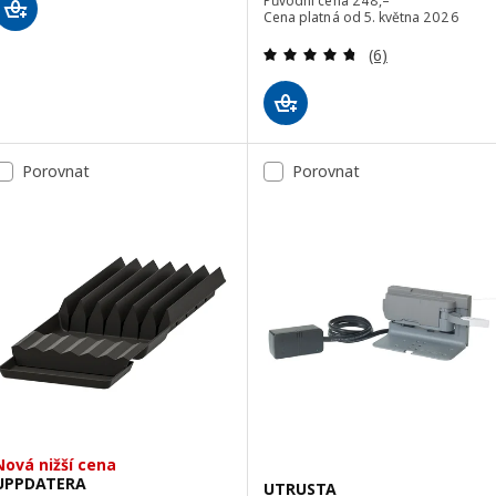
Původní cena
248
,–
Cena platná od 5. května 2026
Recenze: 4.7 z 5
(6)
Porovnat
Porovnat
Nová nižší cena
UPPDATERA
UTRUSTA