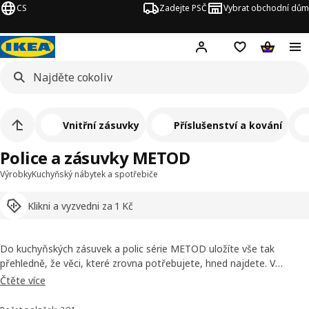
CS
Zadejte PSČ
Vybrat obchodní dům
Hej!
Přihlášení
Nákupní sezna
Nákupní 
Vnitřní zásuvky
Příslušenství a kování
Police a zásuvky METOD
Výrobky
Kuchyňský nábytek a spotřebiče
Klikni a vyzvedni za 1 Kč
Do kuchyňských zásuvek a polic série METOD uložíte vše tak
přehledně, že věci, které zrovna potřebujete, hned najdete. V
hlubokých zásuvkách a chytře vyřešených policích hrnce, talíře a
Čtěte více
každodenní potřeby snadno uvidíte, popadnete a využijete. Navíc
tak využijete každý centimetr kuchyně.