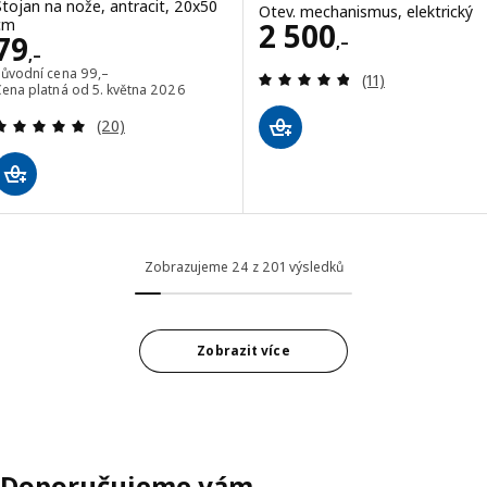
Stojan na nože, antracit, 20x50
Otev. mechanismus, elektrický
Cena 2500,–
cm
2 500
Cena 79,–
79
,–
,–
Původní cena 99,–
Původní cena
99
,–
Recenze: 4.8 z 5
(11)
Cena platná od 5. května 2026
Recenze: 5 z 5 hvězdy. Celkem recenzí:
(20)
Zobrazujeme 24 z 201 výsledků
Zobrazit více
Doporučujeme vám