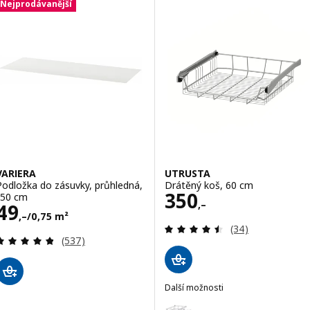
Nejprodávanější
VARIERA
UTRUSTA
Podložka do zásuvky, průhledná,
Drátěný koš, 60 cm
Cena 350,–
350
150 cm
,–
Cena 49,–/0,75 m²
49
,–
/0,75 m²
Recenze: 4.5 z 5
(34)
Recenze: 4.8 z 5 hvězdy. Celkem recenzí:
(537)
Další možnosti
UTRUSTA
Možnost: UTRUSTA, Drátěný ko