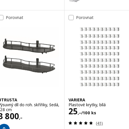
Porovnat
Porovnat
UTRUSTA
VARIERA
Výsuvný díl do roh. skříňky, šedá,
Plastové krytky, bílá
Cena 25,–/100 
25
128 cm
,–
/100 ks
Cena 3800,–
3 800
,–
Recenze: 4.8 z 5
(41)