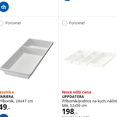
Porovnat
Porovnat
Novinka
Nová nižší cena
VARIERA
UPPDATERA
Příborník, 20x47 cm
Příborník/podnos na kuch. náčiní
Cena 49,–
49
bílá, 52x50 cm
,–
Cena 198,–
198
,–
Původní cena 248,–