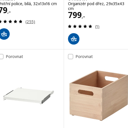
Vnitřní police, bílá, 32x13x16 cm
Organizér pod dřez, 29x35x43
Cena 79,–
79
cm
,–
Cena 799,–
799
,–
Recenze: 4.8 z 5 hvězdy. Celkem recenzí:
(255)
Recenze: 5 z 5 h
(1)
Porovnat
Porovnat