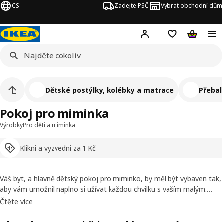
CS
Zadejte PSČ
Vybrat obchodní dům
Hej!
Přihlášení
Nákupní sezna
Nákupní 
Dětské postýlky, kolébky a matrace
Přebal
Pokoj pro miminka
Výrobky
Pro děti a miminka
Klikni a vyzvedni za 1 Kč
Váš byt, a hlavně dětský pokoj pro miminko, by měl být vybaven tak,
aby vám umožnil naplno si užívat každou chvilku s vaším malým.
Proto také testujeme všechny naše výrobky, od postýlek po hračky,
Čtěte více
zda jsou dostatečně bezpečné a splňují nejpřísnější bezpečnostní
standardy na světě. Můžete tedy být v tomto ohledu klidní (i když