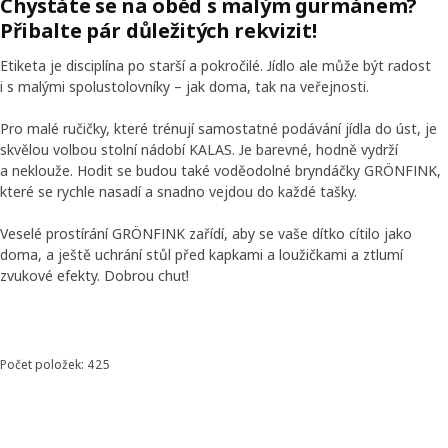
Chystáte se na oběd s malým gurmánem?
klidné noci vám zaručit nemůžeme).
Přibalte pár důležitých rekvizit!
Etiketa je disciplína po starší a pokročilé. Jídlo ale může být radost
i s malými spolustolovníky – jak doma, tak na veřejnosti.
Pro malé ručičky, které trénují samostatné podávání jídla do úst, je
skvělou volbou stolní nádobí KALAS. Je barevné, hodně vydrží
a neklouže. Hodit se budou také voděodolné bryndáčky GRÖNFINK,
které se rychle nasadí a snadno vejdou do každé tašky.
Veselé prostírání GRÖNFINK zařídí, aby se vaše dítko cítilo jako
doma, a ještě uchrání stůl před kapkami a loužičkami a ztlumí
zvukové efekty. Dobrou chuť!
Skip listing
Počet položek: 425
Seřadit a filtrovat