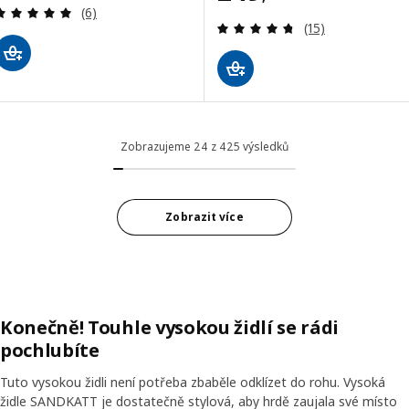
Recenze: 5 z 5 hvězdy. Celkem recenzí:
(6)
Recenze: 4.7 z 5
(15)
Zobrazujeme 24 z 425 výsledků
Zobrazit více
Konečně! Touhle vysokou židlí se rádi
pochlubíte
Tuto vysokou židli není potřeba zbaběle odklízet do rohu. Vysoká
židle SANDKATT je dostatečně stylová, aby hrdě zaujala své místo