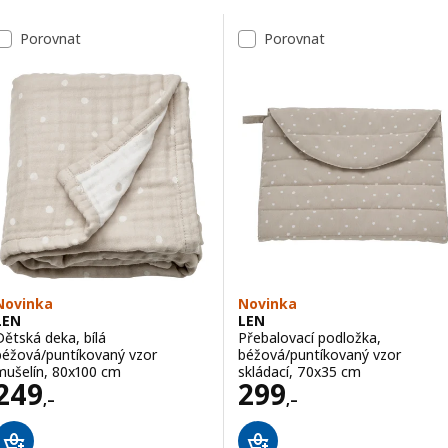
Přeskočit k výsledkům
Seznam výsledků
Porovnat
Porovnat
Novinka
Novinka
LEN
LEN
Dětská deka, bílá
Přebalovací podložka,
béžová/puntíkovaný vzor
béžová/puntíkovaný vzor
mušelín, 80x100 cm
skládací, 70x35 cm
Cena 249,–
Cena 299,–
249
299
,–
,–