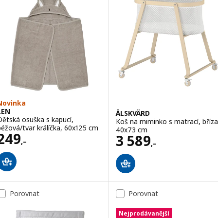
Novinka
LEN
ÄLSKVÄRD
Dětská osuška s kapucí,
Koš na miminko s matrací, bříza
béžová/tvar králíčka, 60x125 cm
40x73 cm
Cena 249,–
249
Cena 3589,–
3 589
,–
,–
Porovnat
Porovnat
Nejprodávanější