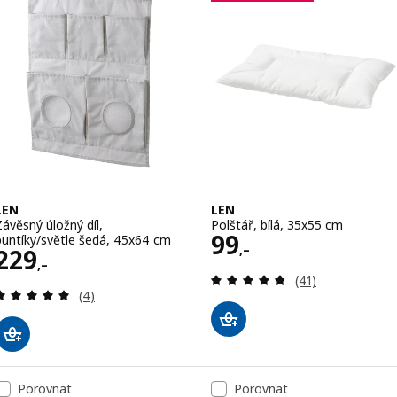
LEN
LEN
Závěsný úložný díl,
Polštář, bílá, 35x55 cm
Cena 99,–
99
puntíky/světle šedá, 45x64 cm
,–
Cena 229,–
229
,–
Recenze: 4.8 z 5
(41)
Recenze: 5 z 5 hvězdy. Celkem recenzí:
(4)
Porovnat
Porovnat