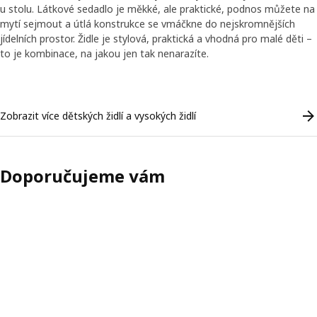
u stolu. Látkové sedadlo je měkké, ale praktické, podnos můžete na
mytí sejmout a útlá konstrukce se vmáčkne do nejskromnějších
jídelních prostor. Židle je stylová, praktická a vhodná pro malé děti –
to je kombinace, na jakou jen tak nenarazíte.
Skip listing
Zobrazit více dětských židlí a vysokých židlí
Doporučujeme vám