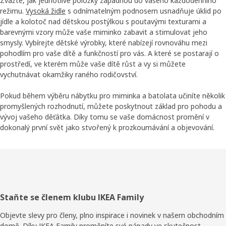
Zvažte, jak jednotlivé položky zapadnou do vašeho každodenního
režimu.
Vysoká židle
s odnímatelným podnosem usnadňuje úklid po
jídle a kolotoč nad dětskou postýlkou s poutavými texturami a
barevnými vzory může vaše miminko zabavit a stimulovat jeho
smysly. Vybírejte dětské výrobky, které nabízejí rovnováhu mezi
pohodlím pro vaše dítě a funkčností pro vás. A které se postarají o
prostředí, ve kterém může vaše dítě růst a vy si můžete
vychutnávat okamžiky raného rodičovství.
Pokud během výběru nábytku pro miminka a batolata učiníte několik
promyšlených rozhodnutí, můžete poskytnout základ pro pohodu a
vývoj vašeho děťátka. Díky tomu se vaše domácnost promění v
dokonalý první svět jako stvořený k prozkoumávání a objevování.
Zápatí
Staňte se členem klubu IKEA Family
Objevte slevy pro členy, plno inspirace i novinek v našem obchodním
domě. Díky IKEA Family proměníte své nápady ve skutečnost.