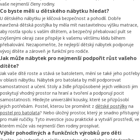
vaše nejmenší členy rodiny.
Co byste měli u dětského nábytku hledat?
U dětského nábytku je klíčová bezpečnost a pohodlí. Dobře
navržená dětská postýlka by měla mít nastavitelnou výšku matrace,
aby rostla spolu s vaším dítětem, a bezpečný přebalovací pult se
zvýšenými okraji zase přispěje k vašemu většímu klidu během
přebalování. Nezapomeňte, že nejlepší dětský nábytek podporuje
vývoj dítěte a zároveň je funkční pro rodiče.
Jak může nábytek pro nejmenší podpořit růst vašeho
dítěte?
Jak vaše dítě roste a stává se batoletem, mění se také jeho potřeby
v oblasti nábytku. Nábytek pro batolata by měl podporovat
samostatnost a učení. Stoly a židle přizpůsobené jejich velikosti jim
poskytují vhodný prostor na hraní a tvoření a podporují pocit
samostatnosti. Hledejte univerzální kousky, které se přizpůsobí
jejich potřebám. Postel, kterou lze proměnit z
dětské postýlky
na
postel pro batolata
? Nebo úložný prostor, který je snadno přístupný
pro malé ručičky. Tyto investice jsou praktické a vytváří prostředí, ve
kterém může vás nejmenší člen rodiny prospívat.
Výběr pohodlných a funkčních výrobků pro děti