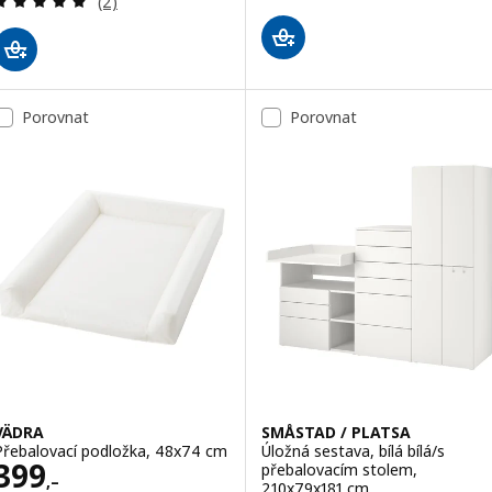
(2)
Porovnat
Porovnat
VÄDRA
SMÅSTAD / PLATSA
Přebalovací podložka, 48x74 cm
Úložná sestava, bílá bílá/s
Cena 399,–
399
přebalovacím stolem,
,–
210x79x181 cm