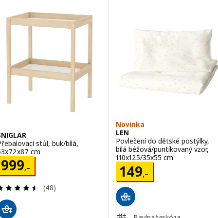
Novinka
LEN
SNIGLAR
Povlečení do dětské postýlky,
Přebalovací stůl, buk/bílá,
bílá béžová/puntíkovaný vzor,
53x72x87 cm
110x125/35x55 cm
Cena 999,–
999
Cena 149,–
149
,–
,–
Recenze: 4.5 z 5 hvězdy. Celkem recenzí:
(48)
Bavlna/viskóza