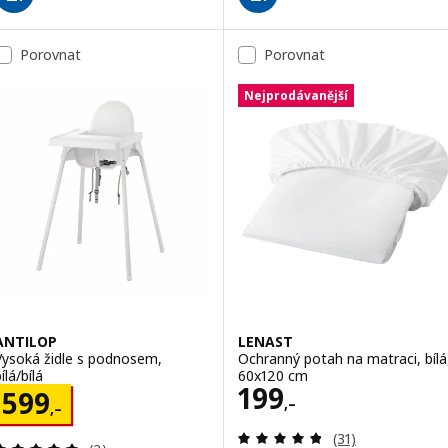
Porovnat
Porovnat
Nejprodávanější
ANTILOP
LENAST
Vysoká židle s podnosem,
Ochranný potah na matraci, bílá
ílá/bílá
60x120 cm
Cena 199,–
199
Cena 599,–
599
,–
,–
Recenze: 4.8 z 5
(31)
Recenze: 5 z 5 hvězdy. Celkem recenzí: