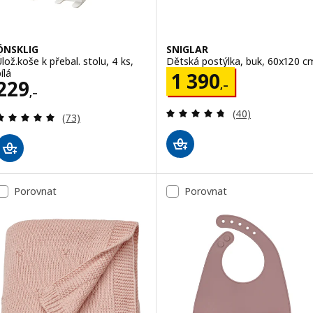
ÖNSKLIG
SNIGLAR
Úlož.koše k přebal. stolu, 4 ks,
Dětská postýlka, buk, 60x120 c
ílá
Cena 1390,–
1 390
Cena 229,–
229
,–
,–
Recenze: 4.7 z 5
(40)
Recenze: 4.9 z 5 hvězdy. Celkem recenzí:
(73)
Porovnat
Porovnat