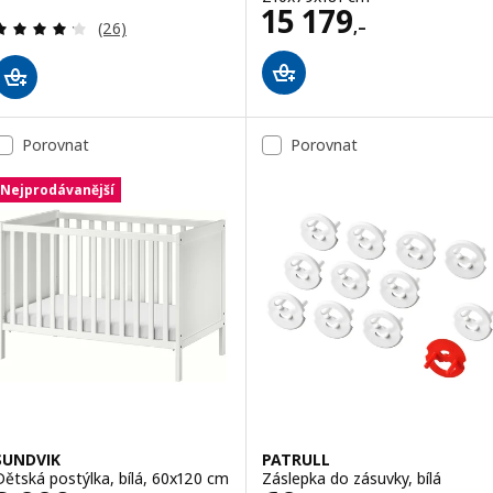
Cena 15179,–
15 179
Recenze: 4.2 z 5 hvězdy. Celkem recenzí:
,–
(26)
Porovnat
Porovnat
Nejprodávanější
SUNDVIK
PATRULL
Dětská postýlka, bílá, 60x120 cm
Záslepka do zásuvky, bílá