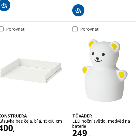
Porovnat
Porovnat
KONSTRUERA
TÖVÄDER
Zásuvka bez čela, bílá, 15x60 cm
LED noční světlo, medvěd na
Cena 400,–
400
baterie
,–
Cena 249,–
249
,–