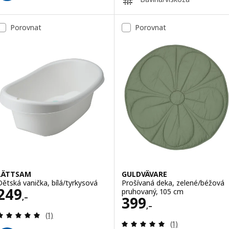
Porovnat
Porovnat
LÄTTSAM
GULDVÄVARE
Dětská vanička, bílá/tyrkysová
Prošívaná deka, zelené/béžová
Cena 249,–
249
pruhovaný, 105 cm
,–
Cena 399,–
399
,–
Recenze: 5 z 5 hvězdy. Celkem recenzí:
(1)
Recenze: 5 z 5 h
(1)