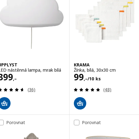
UPPLYST
KRAMA
LED nástěnná lampa, mrak bílá
Žínka, bílá, 30x30 cm
Cena 399,–
Cena 99,–/10 ks
399
99
,–
,–
/10 ks
Recenze: 4.6 z 5 hvězdy. Celkem recenzí:
Recenze: 4.8 z 5
(36)
(48)
Porovnat
Porovnat