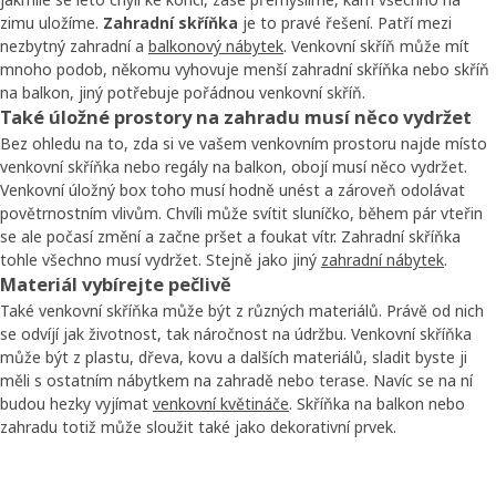
zimu uložíme.
Zahradní skříňka
je to pravé řešení. Patří mezi
nezbytný zahradní a
balkonový nábytek
. Venkovní skříň může mít
mnoho podob, někomu vyhovuje menší zahradní skříňka nebo skříň
na balkon, jiný potřebuje pořádnou venkovní skříň.
Také úložné prostory na zahradu musí něco vydržet
Bez ohledu na to, zda si ve vašem venkovním prostoru najde místo
venkovní skříňka nebo regály na balkon, obojí musí něco vydržet.
Venkovní úložný box toho musí hodně unést a zároveň odolávat
povětrnostním vlivům. Chvíli může svítit sluníčko, během pár vteřin
se ale počasí změní a začne pršet a foukat vítr. Zahradní skříňka
tohle všechno musí vydržet. Stejně jako jiný
zahradní nábytek
.
Materiál vybírejte pečlivě
Také venkovní skříňka může být z různých materiálů. Právě od nich
se odvíjí jak životnost, tak náročnost na údržbu. Venkovní skříňka
může být z plastu, dřeva, kovu a dalších materiálů, sladit byste ji
měli s ostatním nábytkem na zahradě nebo terase. Navíc se na ní
budou hezky vyjímat
venkovní květináče
. Skříňka na balkon nebo
zahradu totiž může sloužit také jako dekorativní prvek.