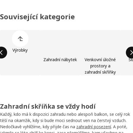
Související kategorie
Přeskočit seznam kategorií výrobků
Výrobky
Zahradní nábytek
Venkovní úložné
Sl
prostory a
zahradní skříňky
Zahradní skříňka se vždy hodí
Každý, kdo má k dispozici zahradu nebo alespoň balkon, se celý rok
těší na okamžik, kdy si bude moci sednout ven na čerstvý vzduch.
Nedočkavě vyhlížíme, kdy přijde čas na
zahradní posezení
. A poté,
jakmile se léto chýlí ke konci, zase přemýšlíme, kam všechno na