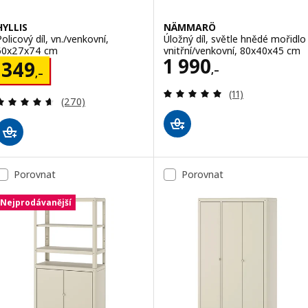
HYLLIS
NÄMMARÖ
Policový díl, vn./venkovní,
Úložný díl, světle hnědé mořidlo
60x27x74 cm
vnitřní/venkovní, 80x40x45 cm
Cena 1990,–
1 990
Cena 349,–
349
,–
,–
Recenze: 4.9 z 5
(11)
Recenze: 4.6 z 5 hvězdy. Celkem recenzí:
(270)
Porovnat
Porovnat
Nejprodávanější