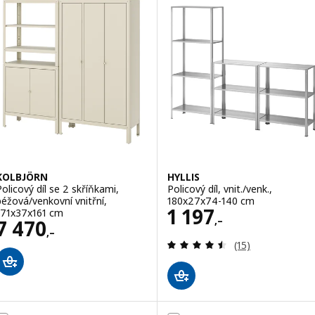
KOLBJÖRN
HYLLIS
Policový díl se 2 skříňkami,
Policový díl, vnit./venk.,
béžová/venkovní vnitřní,
180x27x74-140 cm
Cena 1197,–
1 197
171x37x161 cm
,–
Cena 7470,–
7 470
,–
Recenze: 4.5 z 5
(15)