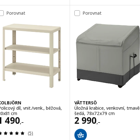
Porovnat
Porovnat
KOLBJÖRN
VÄTTERSÖ
olicový díl, vnit./venk., béžová,
Úložná krabice, venkovní, tmavě
80x81 cm
šedá, 78x72x79 cm
Cena 1490,–
Cena 2990,–
1 490
2 990
,–
,–
Recenze: 5 z 5 hvězdy. Celkem recenzí:
(5)