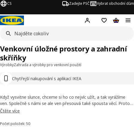
CS
Zadejte PSČ
Vybrat obchodní dům
Hej!
Přihlášení
Nákupní sezna
Nákupní 
Venkovní úložné prostory a zahradní
skříňky
Výrobky
Zahrada a výrobky pro venkovní použití
Chytřejší nakupování s aplikací IKEA
Když vysvitne slunce, chceme si ho co nejvíc užít, a tak vyrážíme
ven. Společně s námi se ale ven přesouvá také spousta věcí. Proto v
naší nabídce najdete venkovní úložné prostory na sedáky a zahradní
Čtěte více
náčiní, ale také police, díky nimž balkon snadno proměníte ve
vertikální zahradu. Některé z lavic z našeho sortimentu mají navíc
Počet položek: 50
Seřadit a filtrovat
kolečka. A co zahradní skříňka? Jaká by se vám hodila?