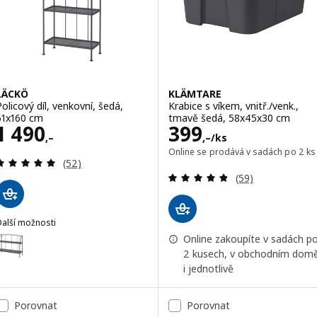
LÄCKÖ
KLÄMTARE
Policový díl, venkovní, šedá,
Krabice s víkem, vnitř./venk.,
61x160 cm
tmavě šedá, 58x45x30 cm
Cena 1490,–
Cena 399,–/ks
1 490
399
,–
,–
/ks
Online se prodává v sadách po 2 ks
Recenze: 4.9 z 5 hvězdy. Celkem recenzí:
(52)
Recenze: 4.8 z 5
(59)
Další možnosti
LÄCKÖ
ožnost: LÄCKÖ, Policový díl, šedá venkovní/vnitřní, 92x76 cm
Online zakoupíte v sadách p
2 kusech, v obchodním dom
i jednotlivě
Porovnat
Porovnat