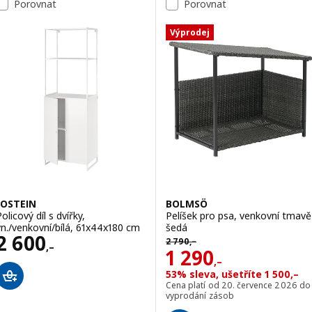
Porovnat
Porovnat
Výprodej
JOSTEIN
BOLMSÖ
olicový díl s dvířky,
Pelíšek pro psa, venkovní tmavě
vn./venkovní/bílá, 61x44x180 cm
šedá
Cena 2600,–
2 600
Původní cena 2790,–
2 790
,–
,–
Cena 1290,–
1 290
,–
53% sleva, ušetříte 1 500,–
Cena platí od 20. července 2026 do
vyprodání zásob