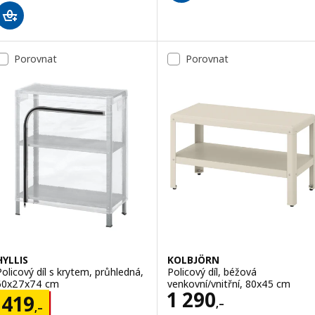
Porovnat
Porovnat
HYLLIS
KOLBJÖRN
Policový díl s krytem, průhledná,
Policový díl, béžová
60x27x74 cm
venkovní/vnitřní, 80x45 cm
Cena 1290,–
1 290
Cena 419,–
419
,–
,–