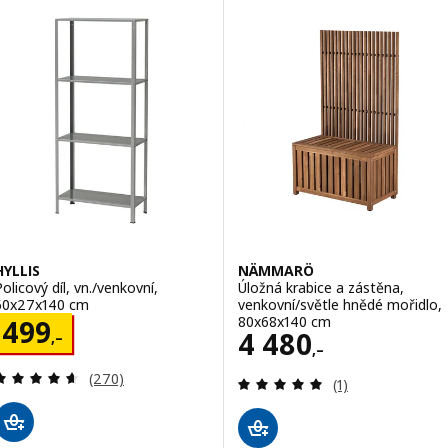
HYLLIS
NÄMMARÖ
Policový díl, vn./venkovní,
Úložná krabice a zástěna,
60x27x140 cm
venkovní/světle hnědé mořidlo,
80x68x140 cm
Cena 499,–
499
Cena 4480,–
4 480
,–
,–
Recenze: 4.6 z 5 hvězdy. Celkem recenzí:
(270)
Recenze: 5 z 5 h
(1)