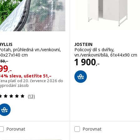
HYLLIS
JOSTEIN
Potah, průhledná vn./venkovní,
Policový díl s dvířky,
60x27x140 cm
vn./venkovní/bílá, 61x44x90 cm
Cena 1900,–
1 900
ůvodní cena 150,–
150
,–
,–
Cena 99,–
99
,–
34% sleva, ušetříte 51,–
Cena platí od 20. července 2026 do
vyprodání zásob
Recenze: 5 z 5 hvězdy. Celkem recenzí:
(13)
Porovnat
Porovnat