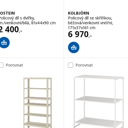
JOSTEIN
KOLBJÖRN
olicový díl s dvířky,
Policový díl se skříňkou,
vn./venkovní/bílá, 81x44x90 cm
béžová/venkovní vnitřní,
Cena 2400,–
2 400
171x37x161 cm
,–
Cena 6970,–
6 970
,–
Porovnat
Porovnat