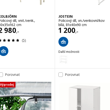
KOLBJÖRN
JOSTEIN
olicový díl, vnit./venk.,
Policový díl, vn./venkovní/kov
80x35x162 cm
bílá, 81x40x90 cm
Cena 2980,–
Cena 1200,–
2 980
1 200
,–
,–
Recenze: 5 z 5 hvězdy. Celkem recenzí:
(5)
Další možnosti
JOSTEIN
Možnost: JOSTEIN, Policový díl, 
Porovnat
Porovnat
Výprodej