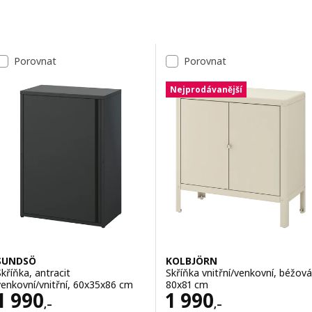
Přeskočit k výsledkům
Seznam výsledků
Porovnat
Porovnat
Nejprodávanější
SUNDSÖ
KOLBJÖRN
Skříňka, antracit
Skříňka vnitřní/venkovní, béžová
venkovní/vnitřní, 60x35x86 cm
80x81 cm
Cena 1990,–
Cena 1990,–
1 990
1 990
,–
,–