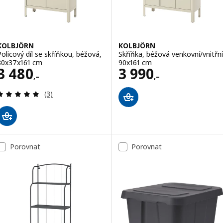
KOLBJÖRN
KOLBJÖRN
Policový díl se skříňkou, béžová,
Skříňka, béžová venkovní/vnitřní
80x37x161 cm
90x161 cm
Cena 3480,–
Cena 3990,–
3 480
3 990
,–
,–
Recenze: 5 z 5 hvězdy. Celkem recenzí:
(3)
Porovnat
Porovnat