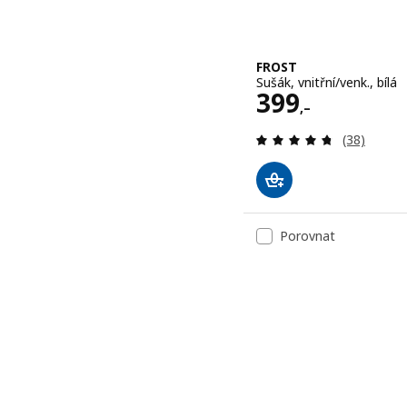
FROST
Sušák, vnitřní/venk., bílá
Cena 399,–
399
,–
Recenze: 4
(38)
Porovnat