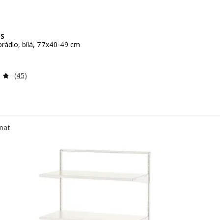
S
prádlo, bílá, 77x40-49 cm
 199,–
Recenze: 4.8 z 5 hvězdy. Celkem recenzí:
(45)
nat