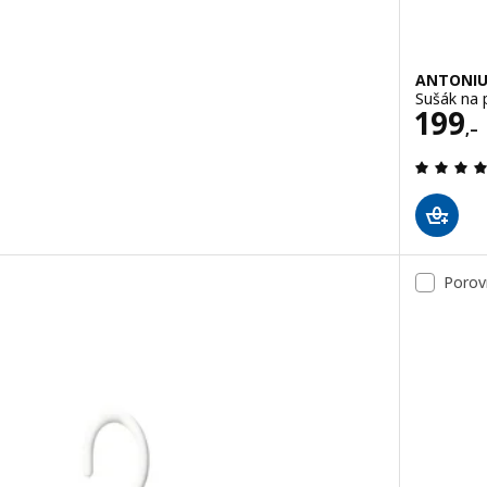
ANTONIU
Sušák na 
Cena
199
,–
.7 z 5 hvězdy. Celkem recenzí:
Porov