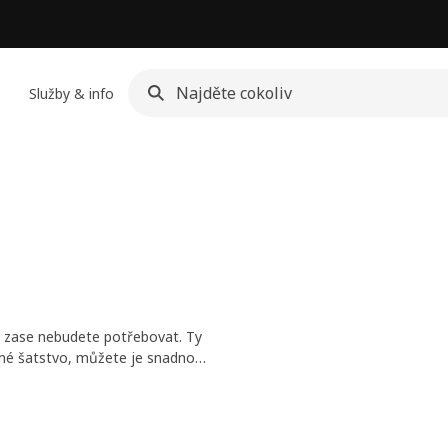
Služby & info
ho zase nebudete potřebovat. Ty
uché šatstvo, můžete je snadno
uníčku.