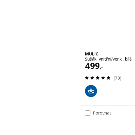
MULIG
Sušák, vnitřní/venk., bílá
Cena 499,–
499
,–
Recenze: 4
(78)
Porovnat