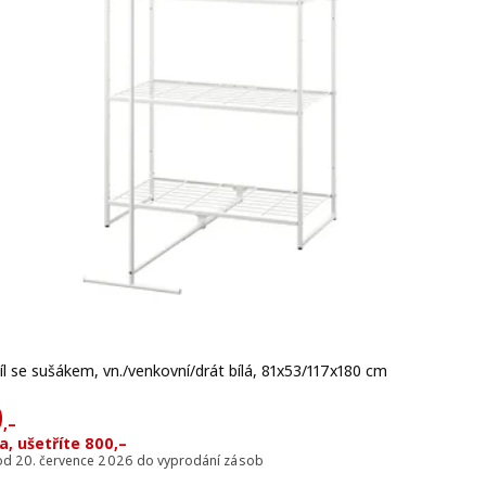
íl se sušákem, vn./venkovní/drát bílá, 81x53/117x180 cm
na 2350,–
 1550,–
0
,–
, ušetříte 800,–
 od 20. července 2026 do vyprodání zásob