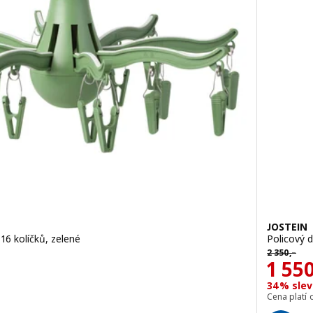
JOSTEIN
16 kolíčků, zelené
Policový d
Původní ce
2 350
,–
Cena
1 55
.6 z 5 hvězdy. Celkem recenzí:
34% sleva
Cena platí