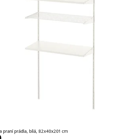
a praní prádla, bílá, 82x40x201 cm
 2000,–
0