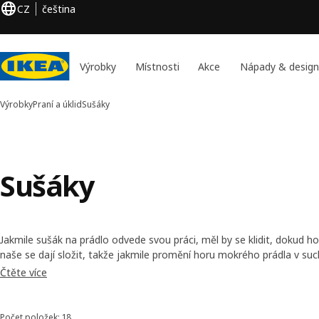
CZ
čeština
Výrobky
Místnosti
Akce
Nápady & design
Výrobky
Praní a úklid
Sušáky
Sušáky
Jakmile sušák na prádlo odvede svou práci, měl by se klidit, dokud 
naše se dají složit, takže jakmile promění horu mokrého prádla v s
uklidit. A mnoho z nich můžete k sušení prádla používat i venku na sl
Čtěte více
Počet položek: 18