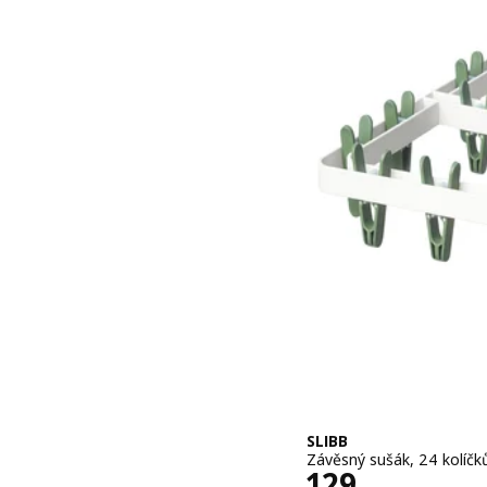
SLIBB
Závěsný sušák, 24 kolíčk
Cena 129,–
129