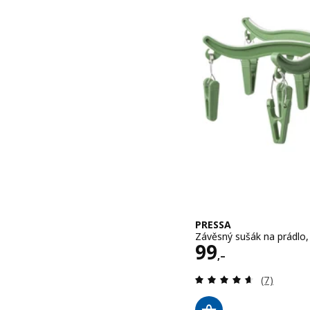
PRESSA
Závěsný sušák na prádlo, 
Cena 99,–
99
,–
Recenze: 4
(7)