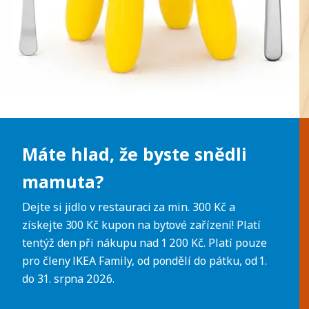
Máte hlad, že byste snědli
mamuta?
Dejte si jídlo v restauraci za min. 300 Kč a
získejte 300 Kč kupon na bytové zařízení! Platí
tentýž den při nákupu nad 1 200 Kč. Platí pouze
pro členy IKEA Family, od pondělí do pátku, od 1.
do 31. srpna 2026.