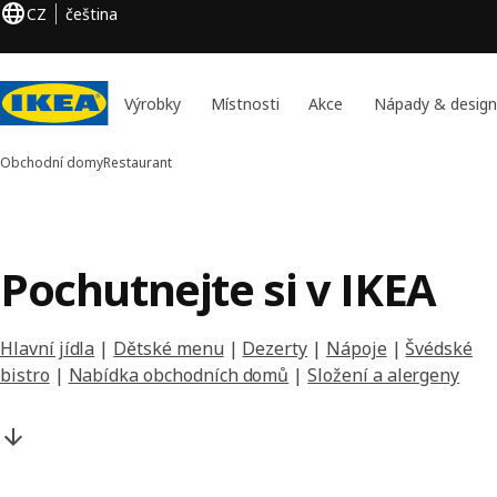
CZ
čeština
Výrobky
Místnosti
Akce
Nápady & design
Obchodní domy
Restaurant
Pochutnejte si v IKEA
Hlavní jídla
|
Dětské menu
|
Dezerty
|
Nápoje
|
Švédské
bistro
|
Nabídka obchodních domů
|
Složení a alergeny