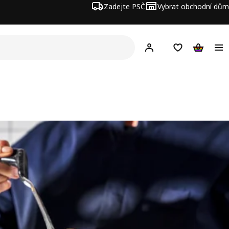
Zadejte PSČ
Vybrat obchodní dům
Hej!
Přihlášení
Nákupní sezna
Nákupní 