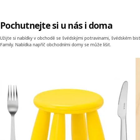
Pochutnejte si u nás i doma
Užijte si nabídky v obchodě se švédskými potravinami, švédském bistr
Family. Nabídka napříč obchodními domy se může lišit.
Přeskočit nabídku