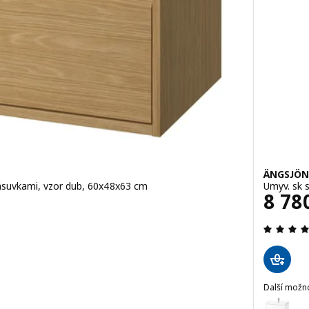
ÄNGSJÖN
ásuvkami, vzor dub, 60x48x63 cm
Umyv. sk 
Cena
8 78
.6 z 5 hvězdy. Celkem recenzí:
Další možn
ÄNGSJÖN /
Možnost: 