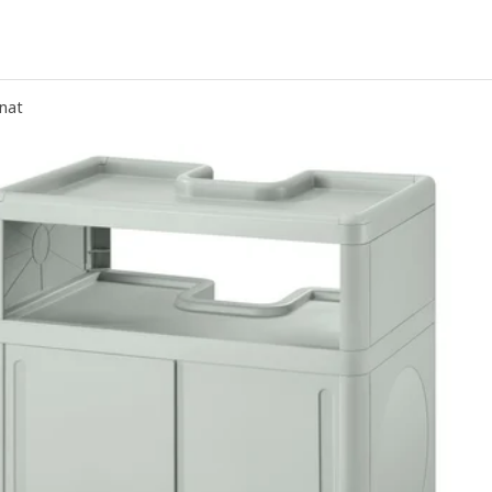
ÄNGSJÖN / BACKSJÖN, Umyv. sk se zás., umyvadlem a bat., vzor du
ÄNGSJÖN / BACKSJÖN, Umyv. sk se zás., umyvadlem a bat., lesklá bí
nat