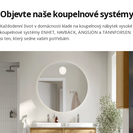
Objevte naše koupelnové systém
Každodenní život v domácnosti klade na koupelnový nábytek vysoké
koupelnové systémy ENHET, HAVBÄCK, ÄNGSJÖN a TÄNNFORSEN. Kaž
si ten, který sedne vašim potřebám.
Přeskočit nabídku