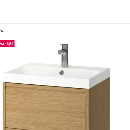
nat
vanější
m