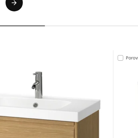
dků
Porov