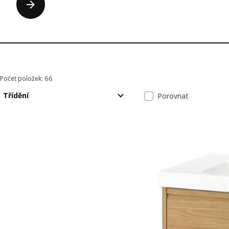
Počet položek: 66
Seřadit a filtrovat
Přeskočit k výsledkům
Seznam výsle
Třídění
Porovnat