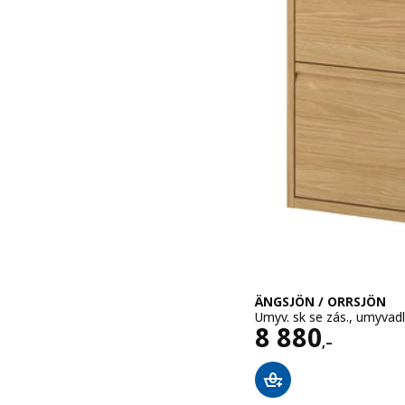
ÄNGSJÖN / ORRSJÖN
Umyv. sk se zás., umyvad
Cena 8880,–
8 880
,–