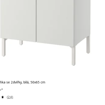
ňka se 2dvířky, bílá, 50x65 cm
 1190,–
0
,–
Recenze: 4.6 z 5 hvězdy. Celkem recenzí:
(24)