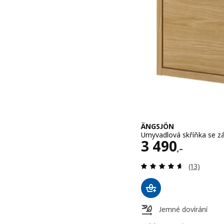
ÄNGSJÖN
Umyvadlová skříňka se z
Cena 3490,–
3 490
,–
Recenze: 4
(13)
Jemné dovírání