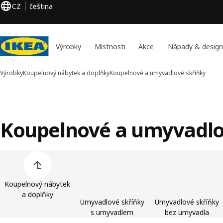
CZ
čeština
Výrobky
Místnosti
Akce
Nápady & design
Výrobky
Koupelnový nábytek a doplňky
Koupelnové a umyvadlové skříňky
Koupelnové a umyvadlo
Přeskočit seznam kategorií výrobků
Koupelnový nábytek
a doplňky
Umyvadlové skříňky
Umyvadlové skříňky
s umyvadlem
bez umyvadla