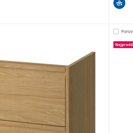
JÖN, Umyv. sk se zás., umyvadlem a bat., vzor dub, 62x49x69 cm
JÖN, Umyv. sk se zás., umyvadlem a bat., vzor dub, 102x49x69 cm
Porov
JÖN, Umyv. sk se zás., umyvadlem a bat., vzor dub, 42x49x69 cm
Nejprodá
ÖN, Umyv. sk se zás., umyvadlem a bat., lesklá bílá, 102x49x69 c
ÖN, Umyv. sk se zás., umyvadlem a bat., lesklá bílá, 42x49x69 cm
ÖN, Umyv. sk se zás., umyvadlem a bat., lesklá bílá, 62x49x69 cm