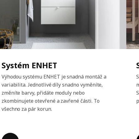
Systém ENHET
Výhodou systému ENHET je snadná montáž a
S
variabilita. Jednotlivé díly snadno vyměníte,
m
změníte barvy, přidáte moduly nebo
S
zkombinujete otevřené a zavřené části. To
p
všechno za pár korun.