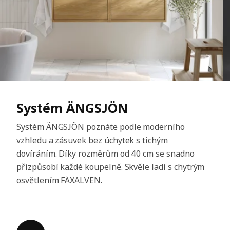
Systém ÄNGSJÖN
Systém ÄNGSJÖN poznáte podle moderního
vzhledu a zásuvek bez úchytek s tichým
dovíráním. Díky rozměrům od 40 cm se snadno
přizpůsobí každé koupelně. Skvěle ladí s chytrým
osvětlením FÄXALVEN.