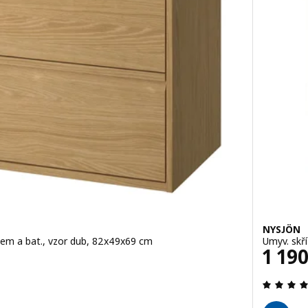
NYSJÖN
lem a bat., vzor dub, 82x49x69 cm
Umyv. skří
Cena
1 19