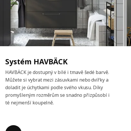
Systém HAVBÄCK
HAVBÄCK je dostupný v bílé i tmavě šedé barvě.
Můžete si vybrat mezi zásuvkami nebo dvířky a
doladit je úchytkami podle svého vkusu. Díky
promyšleným rozměrům se snadno přizpůsobí i
té nejmenší koupelně.