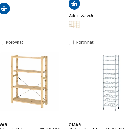
Další možnosti
HEJNE
Možnost: HEJNE, 4 části/police
Porovnat
Porovnat
IVAR
OMAR