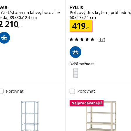
IVAR
HYLLIS
1 část/stojan na lahve, borovice/
Policový díl s krytem, průhledná,
šedá, 89x30x124 cm
60x27x74 cm
Cena 2210,–
2 210
Cena 419,–
419
,–
,–
Recenze: 4.9 z 5
(47)
Další možnosti
HYLLIS
Možnost: HYLLIS, Policový díl 
Porovnat
Porovnat
Nejprodávanější