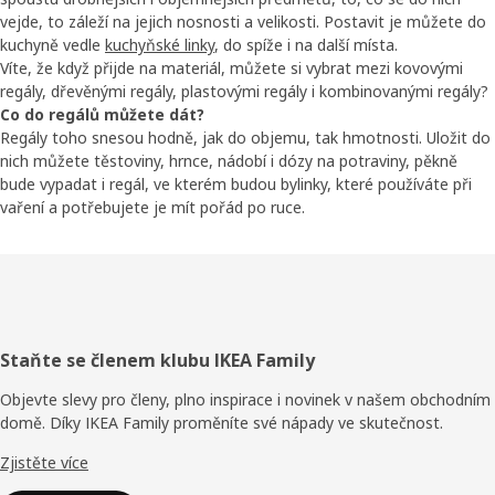
vejde, to záleží na jejich nosnosti a velikosti. Postavit je můžete do
kuchyně vedle
kuchyňské linky
, do spíže i na další místa.
Víte, že když přijde na materiál, můžete si vybrat mezi kovovými
regály, dřevěnými regály, plastovými regály i kombinovanými regály?
Co do regálů můžete dát?
Regály toho snesou hodně, jak do objemu, tak hmotnosti. Uložit do
nich můžete těstoviny, hrnce, nádobí i dózy na potraviny, pěkně
bude vypadat i regál, ve kterém budou bylinky, které používáte při
vaření a potřebujete je mít pořád po ruce.
Zápatí
Staňte se členem klubu IKEA Family
Objevte slevy pro členy, plno inspirace i novinek v našem obchodním
domě. Díky IKEA Family proměníte své nápady ve skutečnost.
Zjistěte více