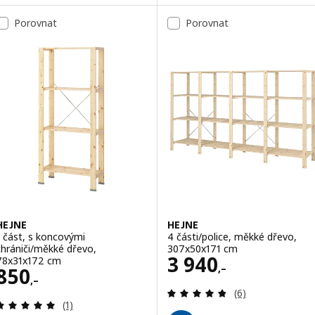
Porovnat
Porovnat
HEJNE
HEJNE
1 část, s koncovými
4 části/police, měkké dřevo,
chrániči/měkké dřevo,
307x50x171 cm
Cena 3940,–
3 940
78x31x172 cm
,–
Cena 850,–
850
,–
Recenze: 4.8 z 5
(6)
Recenze: 5 z 5 hvězdy. Celkem recenzí:
(1)