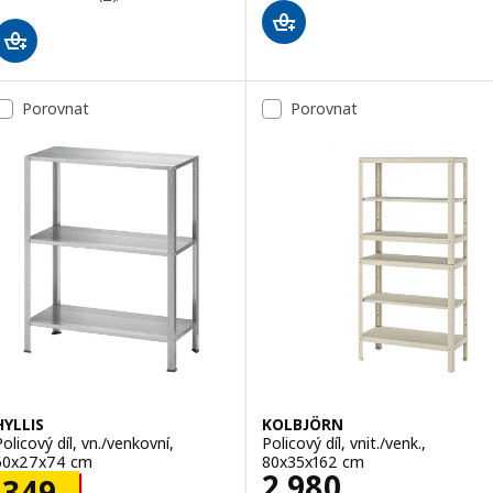
Porovnat
Porovnat
HYLLIS
KOLBJÖRN
Policový díl, vn./venkovní,
Policový díl, vnit./venk.,
60x27x74 cm
80x35x162 cm
Cena 2980,–
2 980
Cena 349,–
349
,–