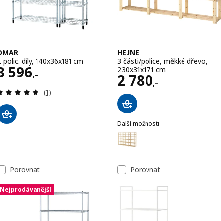
OMAR
HEJNE
2 polic. díly, 140x36x181 cm
3 části/police, měkké dřevo,
Cena 3596,–
3 596
230x31x171 cm
,–
Cena 2780,–
2 780
,–
Recenze: 5 z 5 hvězdy. Celkem recenzí:
(1)
Další možnosti
HEJNE
Možnost: HEJNE, 3 části/police
Porovnat
Porovnat
Nejprodávanější