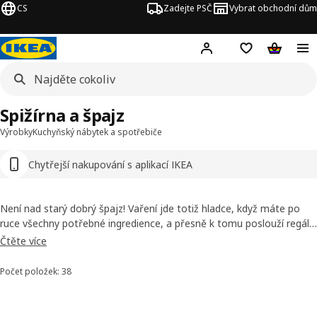
CS
Zadejte PSČ
Vybrat obchodní dům
Hej!
Přihlášení
Nákupní sezna
Nákupní 
Spižírna a špajz
Výrobky
Kuchyňský nábytek a spotřebiče
Chytřejší nakupování s aplikací IKEA
Není nad starý dobrý špajz! Vaření jde totiž hladce, když máte po
ruce všechny potřebné ingredience, a přesně k tomu poslouží regály
do kuchyně. Spižírna vám umožní urovnat si všechny suroviny tak,
Čtěte více
abyste o nich měli přehled. Vyberte si regály do špajzu a drátěné
košíky, které vám pomohou co nejvíce využít prostor, který máte.
Počet položek: 38
Seřadit a filtrovat