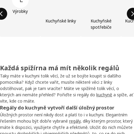
Výrobky
Kuchyňské linky
Kuchyňské
Kuch
spotřebiče
Každá spižírna má mít několik regálů
Taky máte v kuchyni tolik věcí, že už se bojíte koupit si dalšího
pomocníka? Když chcete vařit, musíte některé věci z linky
odstěhovat, pak je tam vracíte? Máte ve spižírně tolik věcí, o
kterých ani nemáte přehled? Pořiďte si regály do
kuchyně
a spíže, ať
víte, kde co máte.
Regály do kuchyně vytvoří další úložný prostor
Úložných prostor není nikdy dost a platí to i v kuchyni. Elegantním
řešením mohou být dobře vybrané
regály
, díky kterým prostor, který
máte k dispozici, využijete chytře a efektivně. Uložit do nich můžete
spoustu drobnějších i objemnějších předmětů, to, co se do nich