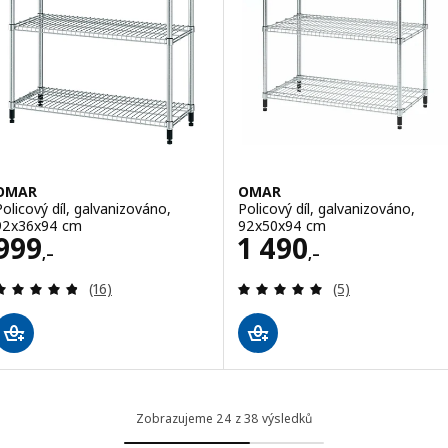
OMAR
OMAR
Policový díl, galvanizováno,
Policový díl, galvanizováno,
92x36x94 cm
92x50x94 cm
Cena 999,–
Cena 1490,–
999
1 490
,–
,–
Recenze: 4.8 z 5 hvězdy. Celkem recenzí:
Recenze: 5 z 5 h
(16)
(5)
Zobrazujeme 24 z 38 výsledků