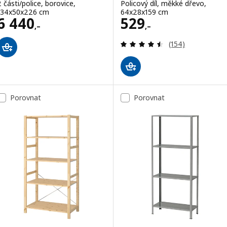
2 části/police, borovice,
Policový díl, měkké dřevo,
134x50x226 cm
64x28x159 cm
Cena 6440,–
Cena 529,–
6 440
529
,–
,–
Recenze: 4.5 z 5
(154)
Porovnat
Porovnat