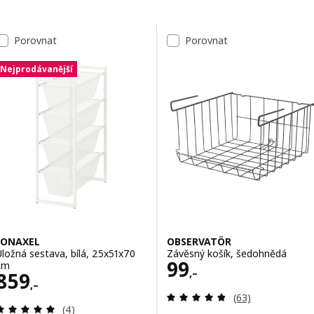
Přeskočit k výsledkům
Seznam výsledků
Porovnat
Porovnat
Nejprodávanější
JONAXEL
OBSERVATÖR
Úložná sestava, bílá, 25x51x70
Závěsný košík, šedohnědá
Cena 99,–
99
cm
,–
Cena 859,–
859
,–
Recenze: 4.8 z 5
(63)
Recenze: 5 z 5 hvězdy. Celkem recenzí:
(4)