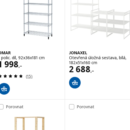
OMAR
JONAXEL
1 polic. díl, 92x36x181 cm
Otevřená úložná sestava, bílá,
Cena 1998,–
1 998
182x51x160 cm
,–
Cena 2688,–
2 688
,–
Recenze: 4.8 z 5 hvězdy. Celkem recenzí:
(15)
Porovnat
Porovnat