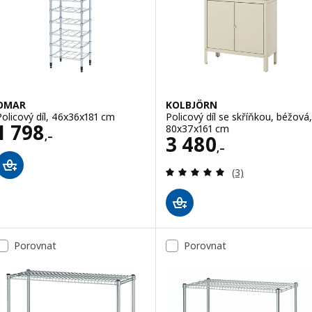
OMAR
KOLBJÖRN
Policový díl, 46x36x181 cm
Policový díl se skříňkou, béžová,
Cena 1798,–
1 798
80x37x161 cm
,–
Cena 3480,–
3 480
,–
Recenze: 5 z 5 h
(3)
Porovnat
Porovnat