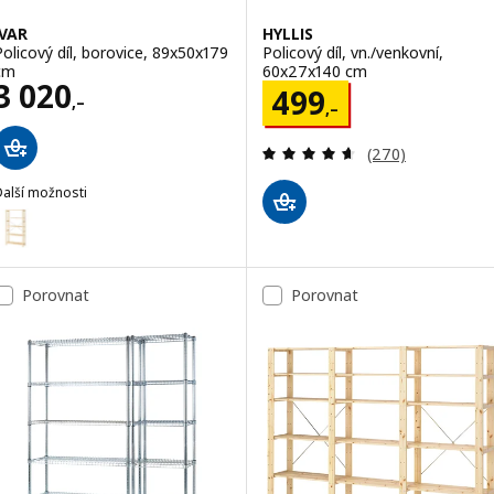
IVAR
HYLLIS
Policový díl, borovice, 89x50x179
Policový díl, vn./venkovní,
cm
60x27x140 cm
Cena 3020,–
3 020
Cena 499,–
499
,–
,–
Recenze: 4.6 z 5
(270)
Další možnosti
VAR
ožnost: IVAR, Policový díl, borovice, 89x30x179 cm
Porovnat
Porovnat