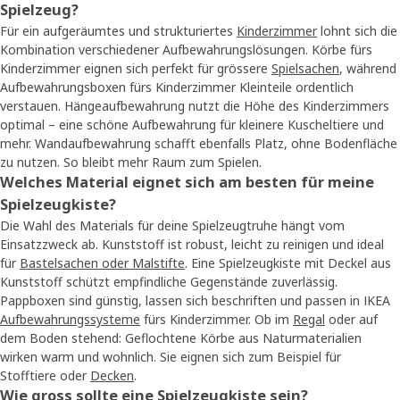
Spielzeug?
Für ein aufgeräumtes und strukturiertes
Kinderzimmer
lohnt sich die
Kombination verschiedener Aufbewahrungslösungen. Körbe fürs
Kinderzimmer eignen sich perfekt für grössere
Spielsachen
, während
Aufbewahrungsboxen fürs Kinderzimmer Kleinteile ordentlich
verstauen. Hängeaufbewahrung nutzt die Höhe des Kinderzimmers
optimal – eine schöne Aufbewahrung für kleinere Kuscheltiere und
mehr. Wandaufbewahrung schafft ebenfalls Platz, ohne Bodenfläche
zu nutzen. So bleibt mehr Raum zum Spielen.
Welches Material eignet sich am besten für meine
Spielzeugkiste?
Die Wahl des Materials für deine Spielzeugtruhe hängt vom
Einsatzzweck ab. Kunststoff ist robust, leicht zu reinigen und ideal
für
Bastelsachen oder Malstifte
. Eine Spielzeugkiste mit Deckel aus
Kunststoff schützt empfindliche Gegenstände zuverlässig.
Pappboxen sind günstig, lassen sich beschriften und passen in IKEA
Aufbewahrungssysteme
fürs Kinderzimmer. Ob im
Regal
oder auf
dem Boden stehend: Geflochtene Körbe aus Naturmaterialien
wirken warm und wohnlich. Sie eignen sich zum Beispiel für
Stofftiere oder
Decken
.
Wie gross sollte eine Spielzeugkiste sein?