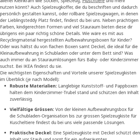
allerlei Kleinkram wie Socken, Spielzeug,
Plüschtiere
und mehr
nutzen könnt? Auch Spielzeugkoffer, die du beschriften und dadurch
persönlich gestalten kannst, oder rollbare Spielzeugwagen, in denen
der Lieblingsteddy Platz findet, findest du bei uns. Neben prächtigen
Farben, kindgerechten Formen und viel Stauraum bieten diese dir
übrigens ein paar richtig schöne Details. Wie wäre es mit aus
Recyclingmaterial hergestellten Aufbewahrungsboxen für Kinder?
Oder was hältst du von flachen Boxen samt Deckel, die ideal für die
Kleinaufbewahrung in Schubladen oder unter dem Bett sind? Was
auch immer du an Stauraumlösungen fürs Baby- oder Kinderzimmer
suchst. Bei IKEA findest du sie.
Die wichtigsten Eigenschaften und Vorteile unserer Spielzeugkisten
im Überblick (je nach Modell):
Robuste Materialien:
Langlebige Kunststoff- und Pappboxen
halten dem Kinderzimmer-Trubel stand und schützen den Inhalt
zuverlässig.
Vielfältige Grössen:
Von der kleinen Aufbewahrungsbox für
die Schubladen-Organisation bis zur grossen Spielzeugkiste für
Kuscheltiere findest du bei uns viele passende Lösungen.
Praktische Deckel:
Eine Spielzeugkiste mit Deckel schützt den
Inhalt vor Staub und sorgt für ein aufgeräumtes