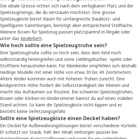
Die ideale Grösse richtet sich nach dem verfügbaren Platz und der
Spielzeugmenge, die du verstauen möchtest. Eine grosse
Spielzeugkiste bietet Raum für umfangreiche Bauklotz- und
Spielfiguren-Sammlungen, benötigt aber entsprechend Stellfläche.
Kleinere Boxen für Spielzeug passen platzsparend in Regale oder
unter das
Kinderbett
.
Wie hoch sollte eine Spielzeugtruhe sein?
Eine Spielzeugtruhe sollte so hoch sein, dass dein Kind noch
selbstständig hineingreifen und seine Lieblingsbücher, -spiele oder
Stofftiere herausholen kann. Für Kleinkinder empfehlen sich deshalb
niedrige Modelle mit einer Höhe von etwa 30 bis 40 Zentimetern.
Ältere Kinder kommen auch mit höheren Truhen zurecht. Eine
kindgerechte Höhe fördert die Selbstständigkeit der Kleinen und
macht das Aufräumen zur Routine. Bei schweren Spielzeugtruhen,
Boxen oder Körben im Kinderzimmer kannst du auf einen stabilen
Stand achten. So kann die Spielzeugkiste nicht kippen und es
besteht keine Verletzungsgefahr.
Sollte eine Spielzeugkiste einen Deckel haben?
Ein Deckel für Aufbewahrungslösungen bietet verschiedene Vorteile:
Er schützt vor Staub, hält den Inhalt verborgen (ausser bei
durchsichtigen Kunststoffboxen) und sorgt für ein ordentliches