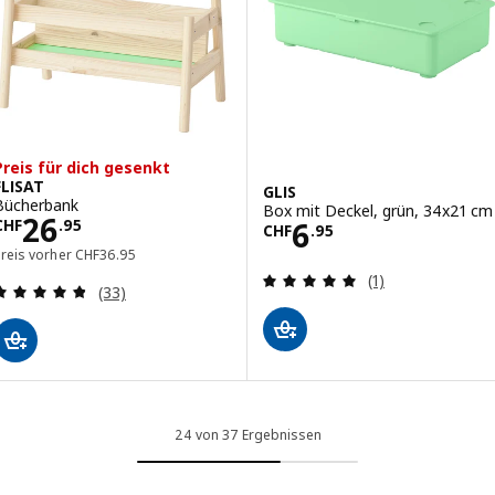
Preis für dich gesenkt
FLISAT
GLIS
Bücherbank
Box mit Deckel, grün, 34x21 cm
Preis CHF 26.95
26
Preis CHF 6.95
6
CHF
.
95
CHF
.
95
Preis vorher CHF 36.95
Preis vorher
CHF
36
.
95
Bewertungen: 5 
(1)
Bewertungen: 4.8 von 5 Sternen. Bewertungen i
(33)
24 von 37 Ergebnissen