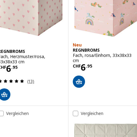
Neu
REGNBROMS
REGNBROMS
Fach, rosa/Einhorn, 33x38x33
Fach, Herzmuster/rosa,
cm
33x38x33 cm
Preis CHF 6.95
6
Preis CHF 6.95
6
CHF
.
95
CHF
.
95
Bewertungen: 4.9 von 5 Sternen. Bewertungen i
(13)
Vergleichen
Vergleichen