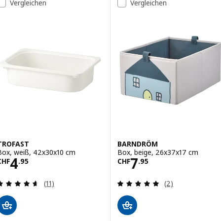
Vergleichen
Vergleichen
TROFAST
BARNDRÖM
Box, weiß, 42x30x10 cm
Box, beige, 26x37x17 cm
Preis CHF 4.95
Preis CHF 7.95
4
7
CHF
.
95
CHF
.
95
Bewertungen: 4.6 von 5 Sternen. Bewertungen i
Bewertungen: 5 
(11)
(2)