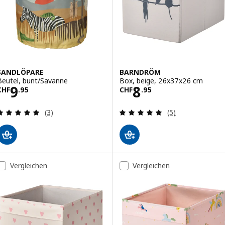
SANDLÖPARE
BARNDRÖM
Beutel, bunt/Savanne
Box, beige, 26x37x26 cm
Preis CHF 9.95
Preis CHF 8.95
9
8
CHF
.
95
CHF
.
95
Bewertungen: 5 von 5 Sternen. Bewertungen ins
Bewertungen: 5 
(3)
(5)
Vergleichen
Vergleichen