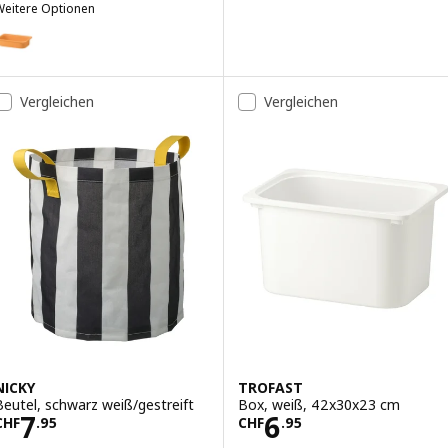
Weitere Optionen
TROFAST
Option: TROFAST, Box, hellorange, 42x30x10 cm
ption: TROFAST, Box, hellgrün, 42x30x10 cm
Vergleichen
Vergleichen
NICKY
TROFAST
Beutel, schwarz weiß/gestreift
Box, weiß, 42x30x23 cm
Preis CHF 7.95
Preis CHF 6.95
7
6
CHF
.
95
CHF
.
95