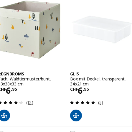
REGNBROMS
GLIS
Fach, Waldtiermuster/bunt,
Box mit Deckel, transparent,
33x38x33 cm
34x21 cm
Preis CHF 6.95
Preis CHF 6.95
6
6
CHF
.
95
CHF
.
95
Bewertungen: 4.3 von 5 Sternen. Bewertungen i
Bewertungen: 5 
(12)
(5)