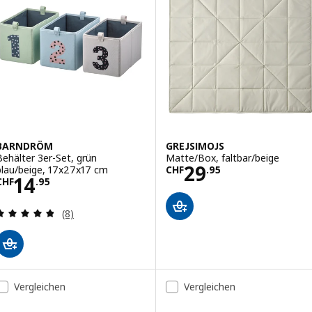
BARNDRÖM
GREJSIMOJS
Behälter 3er-Set, grün
Matte/Box, faltbar/beige
Preis CHF 29.95
29
blau/beige, 17x27x17 cm
CHF
.
95
Preis CHF 14.95
14
CHF
.
95
Bewertungen: 4.8 von 5 Sternen. Bewertungen i
(8)
Vergleichen
Vergleichen