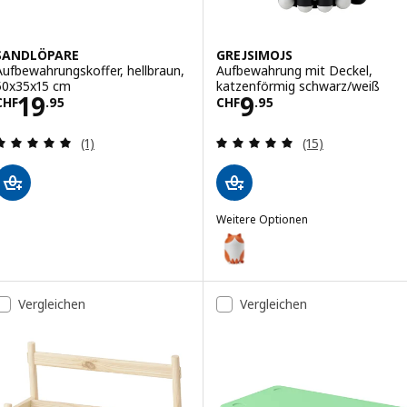
SANDLÖPARE
GREJSIMOJS
Aufbewahrungskoffer, hellbraun,
Aufbewahrung mit Deckel,
50x35x15 cm
katzenförmig schwarz/weiß
Preis CHF 19.95
Preis CHF 9.95
19
9
CHF
.
95
CHF
.
95
Bewertungen: 5 von 5 Sternen. Bewertungen ins
Bewertungen: 4.
(1)
(15)
Weitere Optionen
GREJSIMOJS
Option: GREJSIMOJS, Aufbewahr
Vergleichen
Vergleichen