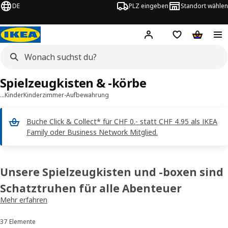
DE
PLZ eingeben
Standort wählen
Hej!
Logge dich ein
Einkaufsliste
Warenko
Spielzeugkisten & -körbe
…
Kinder
Kinderzimmer-Aufbewahrung
Buche Click & Collect* für CHF 0.- statt CHF 4.95 als IKEA
Family oder Business Network Mitglied.
Unsere Spielzeugkisten und -boxen sind
Schatztruhen für alle Abenteuer
Mehr erfahren
Ob für Spielzeug, Verkleidungen, Bastelsachen oder Bücher: In IKEA
Spielzeugkisten und Aufbewahrungsboxen fürs Kinderzimmer ist
37 Elemente
Sortieren und Filtern
Platz für alle Sachen, die deinem Liebling wichtig sind. Bei uns findest