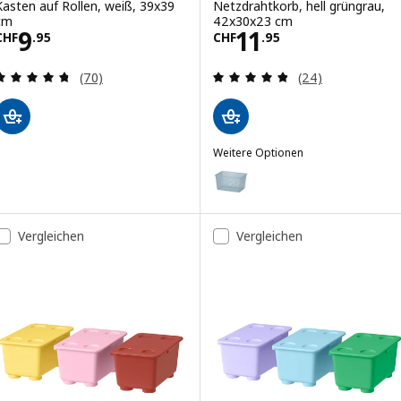
Kasten auf Rollen, weiß, 39x39
Netzdrahtkorb, hell grüngrau,
cm
42x30x23 cm
Preis CHF 9.95
Preis CHF 11.95
9
11
CHF
.
95
CHF
.
95
Bewertungen: 4.7 von 5 Sternen. Bewertungen i
Bewertungen: 4.
(70)
(24)
Weitere Optionen
TROFAST
Option: TROFAST, Netzdrahtkor
Option: TROFAST, Netzdrahtkor
Vergleichen
Vergleichen