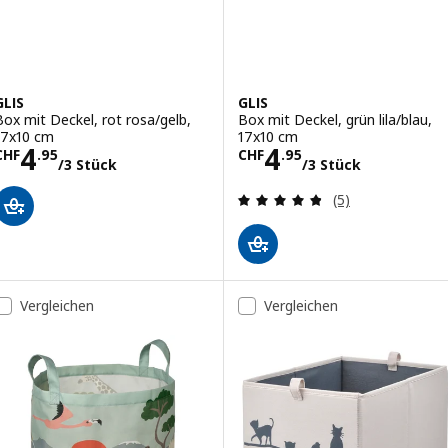
GLIS
GLIS
Box mit Deckel, rot rosa/gelb,
Box mit Deckel, grün lila/blau,
17x10 cm
17x10 cm
Preis CHF 4.95/3 Stück
Preis CHF 4.95/
4
4
CHF
.
95
CHF
.
95
/3 Stück
/3 Stück
Bewertungen: 4.
(5)
Vergleichen
Vergleichen