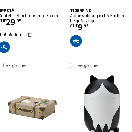
UPPSTÅ
TIGERFINK
Beutel, geflochten/grün, 35 cm
Aufbewahrung mit 5 Fächern,
Preis CHF 29.95
29
beige/orange
CHF
.
95
Preis CHF 9.95
9
CHF
.
95
Bewertungen: 4.5 von 5 Sternen. Bewertungen i
(11)
Vergleichen
Vergleichen