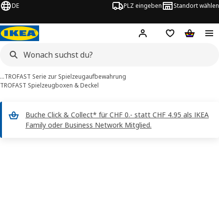
DE
PLZ eingeben
Standort wählen
Hej!
Logge dich ein
Einkaufsliste
Warenko
…
TROFAST Serie zur Spielzeugaufbewahrung
TROFAST Spielzeugboxen & Deckel
Buche Click & Collect* für CHF 0.- statt CHF 4.95 als IKEA
Family oder Business Network Mitglied.
TROFAST -Bilder
erspringen