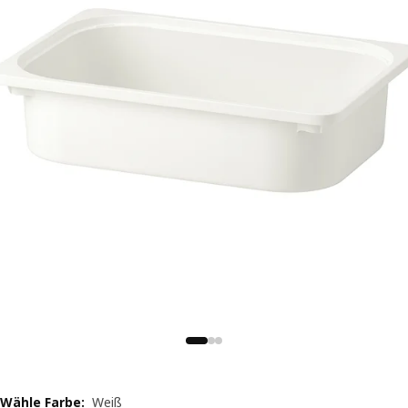
Wähle Farbe
:
Weiß