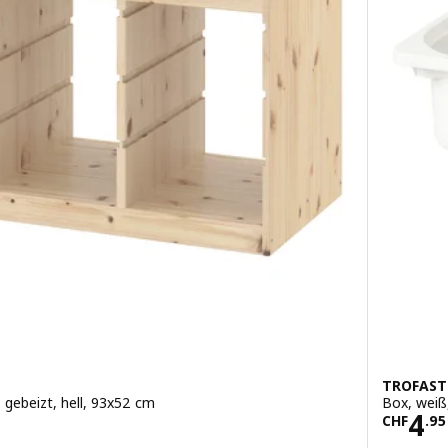
TROFAST
 gebeizt, hell, 93x52 cm
Box, weiß
3.00
Prei
4
CHF
.
95