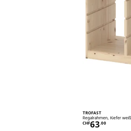
TROFAST
Regalrahmen, Kiefer weiß
Preis CHF 6
63
CHF
.
00