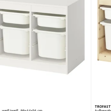
TROFAST
, weiß/weiß, 99x44x56 cm
Aufbewahr