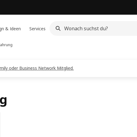
gn & Ideen
Services
wahrung
amily oder Business Network Mitglied.
ng