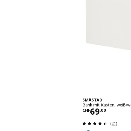
SMÅSTAD
Bank mit Kasten, weiß/w
Preis CHF 6
69
CHF
.
00
Bewertung
(21)