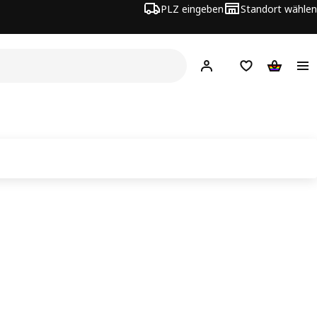
PLZ eingeben
Standort wählen
Hej!
Logge dich ein
Einkaufsliste
Warenko