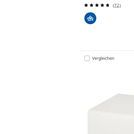
Bewertung
(72)
Vergleichen