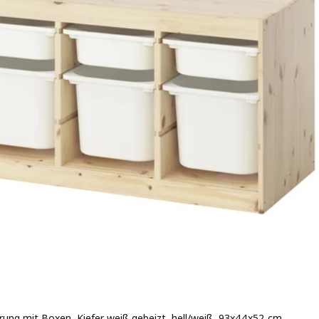
ung mit Boxen, Kiefer weiß gebeizt, hell/weiß, 93x44x52 cm