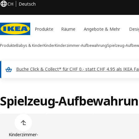
CH
Deutsch
Produkte
Räume
Angebote & Mehr
Desi
Produkte
Babys & Kinder
Kinder
Kinderzimmer-Aufbewahrung
Spielzeug-Aufbe
Buche Click & Collect* für CHF 0.- statt CHF 4.95 als IKEA F
Spielzeug-Aufbewahru
Liste der Produkt überspringen
Kinderzimmer-