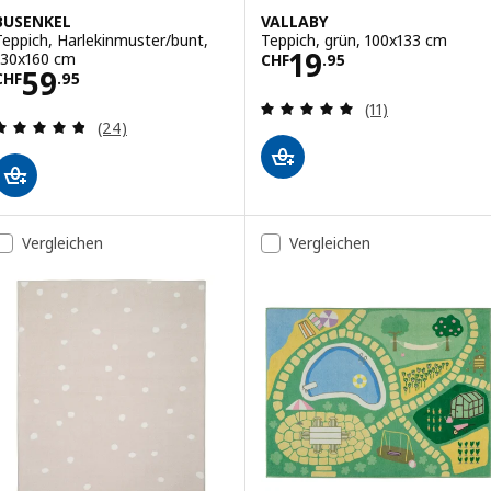
BUSENKEL
VALLABY
Teppich, Harlekinmuster/bunt,
Teppich, grün, 100x133 cm
Preis CHF 19.95
19
130x160 cm
CHF
.
95
Preis CHF 59.95
59
CHF
.
95
Bewertungen: 5 
(11)
Bewertungen: 4.8 von 5 Sternen. Bewertungen i
(24)
Vergleichen
Vergleichen