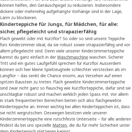
können helfen, den Geräuschpegel zu reduzieren. Insbesondere
dickere oder mehrreihig aufgehängte Vorhänge sind in der Lage,
Lärm zu blockieren.
Kinderteppiche für Jungs, für Mädchen, für alle:
sicher, pflegeleicht und strapazierfähig
Flach gewebt oder mit Kurzflor? So oder so sind unsere Teppiche
fürs Kinderzimmer ideal, da sie robust sowie strapazierfähig und vor
allem pflegeleicht sind. Denn viele unserer Kinderzimmerteppiche
kannst du ganz einfach in der
Waschmaschine
waschen. Sicherer
Tritt und ein gutes Laufgefühl sprechen für Kurzflor. Ausserdem
können sich hier kleine Spielzeugteile schlechter verstecken als im
Langflor – das senkt die Chance enorm, aus Versehen auf einen
spitzen Baustein zu treten. Flach gewebte Kinderzimmerteppiche
sind zwar nicht ganz so flauschig wie Kurzflorteppiche, dafür sind sie
unschlagbar robust und machen wirklich jeden Spass mit. Vor allem
in stark frequentierten Bereichen bieten sich also flachgewebte
Kinderteppiche an. Immer wichtig bei allen Kinderteppichen ist, dass
sie nicht wegrutschen. Deswegen besitzen viele unserer
Kinderzimmerteppiche eine rutschfeste Unterseite – für alle anderen
findest du bei uns spezielle
Matten
, die du für mehr Sicherheit unter
dem Kinderteppich platzieren kannst.