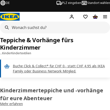
DE
PLZ eingeben
Standort wählen
Hej!
Logge dich ein
Einkaufsliste
Warenko
Teppiche & Vorhänge fürs
Kinderzimmer
…
Kinder
Kindertextilien
Buche Click & Collect* für CHF 0.- statt CHF 4.95 als IKEA
Family oder Business Network Mitglied.
Kinderzimmerteppiche und -vorhänge
für eure Abenteuer
Mehr erfahren
Mit IKEA Kinderzimmerteppichen kann der Spass losgehen: Sucht
gemeinsam einen Spielteppich aus und lasst eurer Fantasie freien