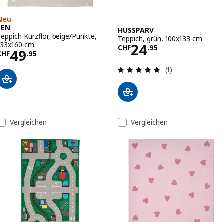
Neu
LEN
HUSSPARV
Teppich Kurzflor, beige/Punkte,
Teppich, grün, 100x133 cm
Preis CHF 24.95
133x160 cm
24
CHF
.
95
Preis CHF 49.95
49
CHF
.
95
Bewertungen: 5 
(1)
Vergleichen
Vergleichen