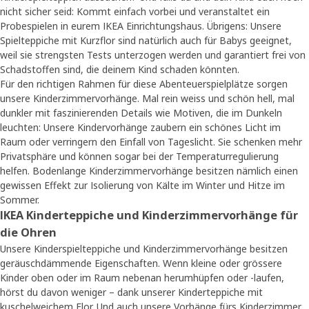
nicht sicher seid: Kommt einfach vorbei und veranstaltet ein
Probespielen in eurem IKEA Einrichtungshaus. Übrigens: Unsere
Spielteppiche mit Kurzflor sind natürlich auch für Babys geeignet,
weil sie strengsten Tests unterzogen werden und garantiert frei von
Schadstoffen sind, die deinem Kind schaden könnten.
Für den richtigen Rahmen für diese Abenteuerspielplätze sorgen
unsere Kinderzimmervorhänge. Mal rein weiss und schön hell, mal
dunkler mit faszinierenden Details wie Motiven, die im Dunkeln
leuchten: Unsere Kindervorhänge zaubern ein schönes Licht im
Raum oder verringern den Einfall von Tageslicht. Sie schenken mehr
Privatsphäre und können sogar bei der Temperaturregulierung
helfen. Bodenlange Kinderzimmervorhänge besitzen nämlich einen
gewissen Effekt zur Isolierung von Kälte im Winter und Hitze im
Sommer.
IKEA Kinderteppiche und Kinderzimmervorhänge für
die Ohren
Unsere Kinderspielteppiche und Kinderzimmervorhänge besitzen
geräuschdämmende Eigenschaften. Wenn kleine oder grössere
Kinder oben oder im Raum nebenan herumhüpfen oder -laufen,
hörst du davon weniger – dank unserer Kinderteppiche mit
kuschelweichem Flor. Und auch unsere Vorhänge fürs Kinderzimmer