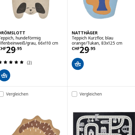
DRÖMSLOTT
NATTHÄGER
Teppich, hundeförmig
Teppich Kurzflor, blau
elfenbeinweiß/grau, 66x110 cm
orange/Tukan, 83x125 cm
Preis CHF 29.95
Preis CHF 29.95
29
29
CHF
.
95
CHF
.
95
Bewertungen: 5 von 5 Sternen. Bewertungen ins
(3)
Vergleichen
Vergleichen