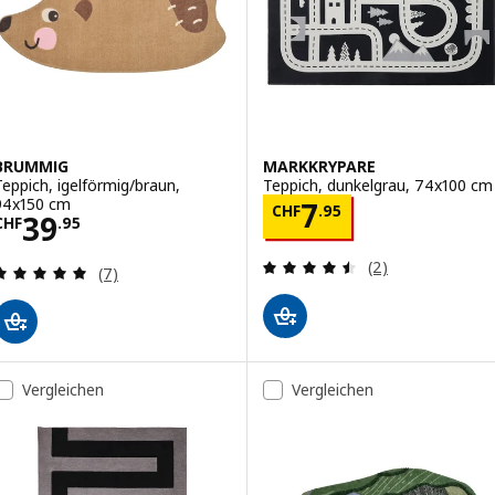
BRUMMIG
MARKKRYPARE
Teppich, igelförmig/braun,
Teppich, dunkelgrau, 74x100 cm
94x150 cm
Preis CHF 7.95
7
CHF
.
95
Preis CHF 39.95
39
CHF
.
95
Bewertungen: 4.
(2)
Bewertungen: 5 von 5 Sternen. Bewertungen ins
(7)
Vergleichen
Vergleichen