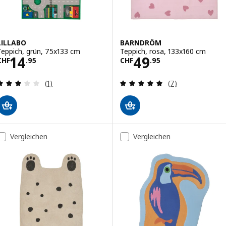
LILLABO
BARNDRÖM
Teppich, grün, 75x133 cm
Teppich, rosa, 133x160 cm
Preis CHF 14.95
Preis CHF 49.95
14
49
CHF
.
95
CHF
.
95
Bewertungen: 3 von 5 Sternen. Bewertungen ins
Bewertungen: 4.
(1)
(7)
Vergleichen
Vergleichen