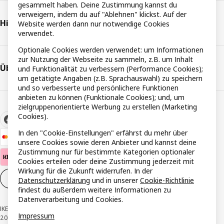
gesammelt haben. Deine Zustimmung kannst du
verweigern, indem du auf "Ablehnen" klickst. Auf der
Hilfe & Support
Website werden dann nur notwendige Cookies
verwendet.
Optionale Cookies werden verwendet: um Informationen
zur Nutzung der Webseite zu sammeln, z.B. um Inhalt
Über IKEA
und Funktionalität zu verbessern (Performance Cookies);
um getätigte Angaben (z.B. Sprachauswahl) zu speichern
und so verbesserte und persönlichere Funktionen
anbieten zu können (Funktionale Cookies); und, um
zielgruppenorientierte Werbung zu erstellen (Marketing
Cookies).
In den "Cookie-Einstellungen" erfährst du mehr über
unsere Cookies sowie deren Anbieter und kannst deine
Zustimmung nur für bestimmte Kategorien optionaler
Cookies erteilen oder deine Zustimmung jederzeit mit
Wirkung für die Zukunft widerrufen. In der
Cookie-Einstellungen
DE
Datenschutzerklärung
und in unserer
Cookie-Richtlinie
findest du außerdem weitere Informationen zu
Datenverarbeitung und Cookies.
IKEA Österreich - Südring, 2334 Vösendorf © Inter IKEA Systems B.V. 1999-
Impressum
2026