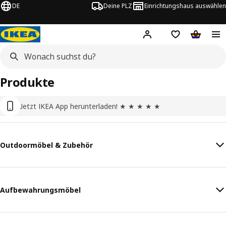
DE
Deine PLZ
Einrichtungshaus auswählen
Hej!
Jetzt anmelden.
Einkaufsliste
Warenko
Produkte
Jetzt IKEA App herunterladen! ★ ★ ★ ★ ★
Outdoormöbel & Zubehör
Aufbewahrungsmöbel