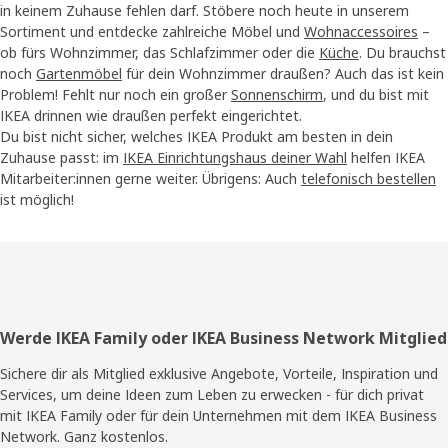
in keinem Zuhause fehlen darf. Stöbere noch heute in unserem
Sortiment und entdecke zahlreiche Möbel und
Wohnaccessoires
–
ob fürs Wohnzimmer, das Schlafzimmer oder die
Küche
. Du brauchst
noch
Gartenmöbel
für dein Wohnzimmer draußen? Auch das ist kein
Problem! Fehlt nur noch ein großer
Sonnenschirm
, und du bist mit
IKEA drinnen wie draußen perfekt eingerichtet.
Du bist nicht sicher, welches IKEA Produkt am besten in dein
Zuhause passt: im
IKEA Einrichtungshaus deiner Wahl
helfen IKEA
Mitarbeiter:innen gerne weiter. Übrigens: Auch
telefonisch bestellen
ist möglich!
Fußzeile
Werde IKEA Family oder IKEA Business Network Mitglied
Sichere dir als Mitglied exklusive Angebote, Vorteile, Inspiration und
Services, um deine Ideen zum Leben zu erwecken - für dich privat
mit IKEA Family oder für dein Unternehmen mit dem IKEA Business
Network. Ganz kostenlos.