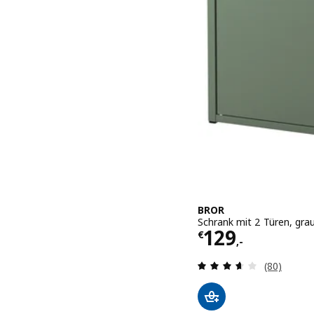
BROR
Schrank mit 2 Türen, gr
Preis € 129,-
129
€
,-
Überprüfun
(80)