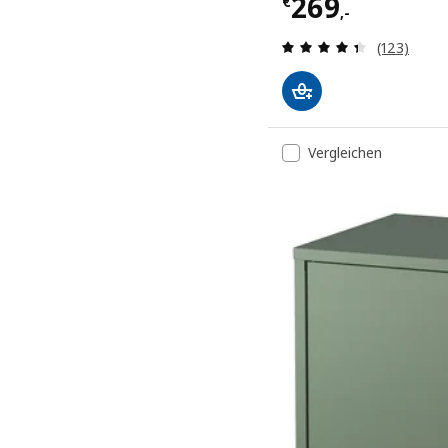
Preis € 269,-
269
€
,-
Überprüfun
(123)
Vergleichen