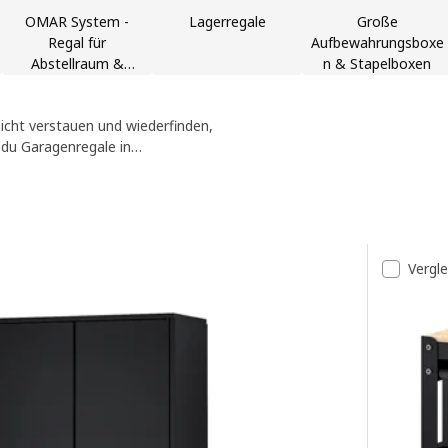
OMAR System -
Lagerregale
Große
Regal für
Aufbewahrungsboxe
Abstellraum &
n & Stapelboxen
Speisekammer
eicht verstauen und wiederfinden,
 du Garagenregale in
passende Garagenregal für deine
bnisse
Vergl