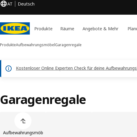
AT
Deutsch
Produkte
Räume
Angebote & Mehr
Plan
Produkte
Aufbewahrungsmöbel
Garagenregale
Kostenloser Online Experten Check für deine Aufbewahrungsl
Garagenregale
Produktliste überspringen
Aufbewahrungsmöb