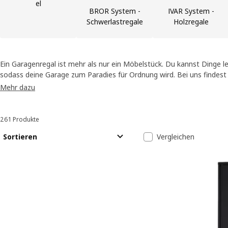
el
BROR System -
IVAR System -
Schwerlastregale
Holzregale
Ein Garagenregal ist mehr als nur ein Möbelstück. Du kannst Dinge l
sodass deine Garage zum Paradies für Ordnung wird. Bei uns findest
verschiedenen Kombinationen und Ausführungen, aus denen du das 
Mehr dazu
Bedürfnisse wählen kannst.
261 Produkte
Sortieren und Filtern
Zu den Ergebnissen springen
Liste der Erge
Sortieren
Vergleichen