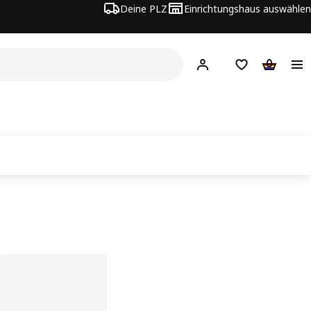
Deine PLZ
Einrichtungshaus auswählen
Hej!
Jetzt anmelden.
Einkaufsliste
Warenko