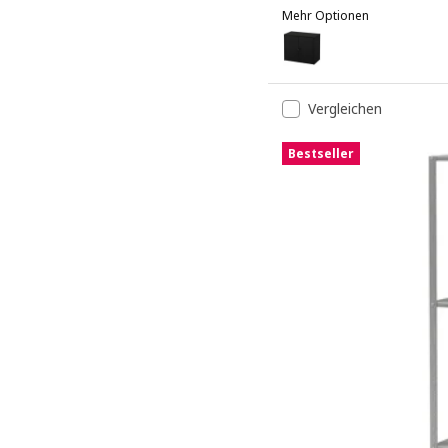
Mehr Optionen
BROR
Option: BROR, Schrank m
Vergleichen
Bestseller