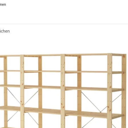
onen
ROR, Regal, graugrün/Kiefersperrholz, 85x40x190 cm
eichen