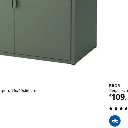
BROR
augrün, 76x40x66 cm
Regal, sc
Preis
109
€
,-
g: 3.6 aus 5 sterne. Bewertungen insgesamt: