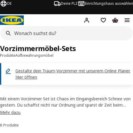
DE
Deine PLZ
Einrichtungshaus auswählen
Hej!
Jetzt anmelden.
Einkaufsliste
Warenko
Vorzimmermöbel-Sets
Produkte
Aufbewahrungsmöbel
Gestalte dein Traum-Vorzimmer mit unserem Online Planer.
Hier öffnen
Mit einem Vorzimmer Set ist Chaos im Eingangsbereich Schnee von
gestern. Du schaffst nicht nur Ordnung und sparst dir Zeit beim
Suchen deiner Sachen. Dank eines Vorzimmer Sets bringst du auch
Mehr dazu
Stil in dein Zuhause.
8 Produkte
Sortieren und Filtern