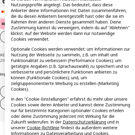
Nutzungsprofile angelegt. Das bedeutet, dass diese
Anbieter deine Informationen mit Daten zusammenführen,
die du diesen Anbietern bereitgestellt hast oder die sie im
Rahmen ihrer anderen Dienste gesammelt haben. Deine
Zustimmung kannst du verweigern, indem du auf "Ablehnen"
klickst. Auf der Website werden dann nur notwendige
Cookie-Einstellungen
DE
Cookies verwendet.
Optionale Cookies werden verwendet: um Informationen zur
Nutzung der Webseite zu sammeln, z.B. um Inhalt und
IKEA Österreich - Südring, 2334 Vösendorf © Inter IKEA Systems B.V. 1999-
Funktionalität zu verbessern (Performance Cookies); um
2026
getätigte Angaben (z.B. Sprachauswahl) zu speichern und so
verbesserte und persönlichere Funktionen anbieten zu
Impressum
Datenschutzerklärung
Cookie Richtlinie
Responsible Disclosure
können (Funktionale Cookies); und, um
zielgruppenorientierte Werbung zu erstellen (Marketing
Cookies).
Widerruf / Rückgabe
In den "Cookie-Einstellungen" erfährst du mehr über unsere
Widerrufsrecht ausüben (Services)
Cookies sowie deren Anbieter und kannst deine Zustimmung
nur für bestimmte Kategorien optionaler Cookies erteilen
oder deine Zustimmung jederzeit mit Wirkung für die
Zukunft widerrufen. In der
Datenschutzerklärung
und in
unserer
Cookie-Richtlinie
findest du außerdem weitere
Informationen zu Datenverarbeitung und Cookies.