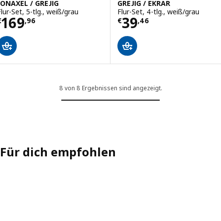
JONAXEL / GREJIG
GREJIG / EKRAR
Flur-Set, 5-tlg., weiß/grau
Flur-Set, 4-tlg., weiß/grau
Preis € 169,96
Preis € 39,46
169
39
€
,
96
€
,
46
8 von 8 Ergebnissen sind angezeigt.
Für dich empfohlen