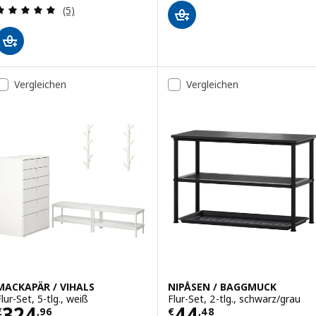
Überprüfung: 5 aus 5 sterne. Bewertungen insge
(5)
Vergleichen
Vergleichen
MACKAPÄR / VIHALS
NIPÅSEN / BAGGMUCK
lur-Set, 5-tlg., weiß
Flur-Set, 2-tlg., schwarz/grau
Preis € 324,96
Preis € 44,48
324
44
€
,
96
€
,
48