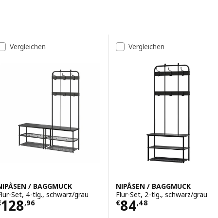
Zu den Ergebnissen springen
Liste der Ergebnisse
Vergleichen
Vergleichen
NIPÅSEN / BAGGMUCK
NIPÅSEN / BAGGMUCK
Flur-Set, 4-tlg., schwarz/grau
Flur-Set, 2-tlg., schwarz/grau
Preis € 128,96
Preis € 84,48
128
84
€
,
96
€
,
48