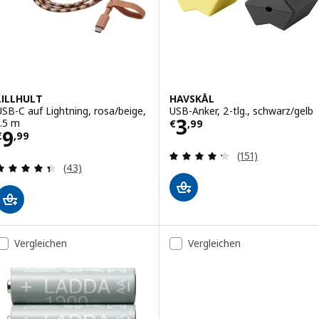
LILLHULT
HAVSKÅL
USB-C auf Lightning, rosa/beige,
USB-Anker, 2-tlg., schwarz/gelb
Preis € 3,99
3
1.5 m
€
,
99
Preis € 9,99
9
€
,
99
Überprüfung: 4.
(151)
Überprüfung: 4.4 aus 5 sterne. Bewertungen ins
(43)
Vergleichen
Vergleichen