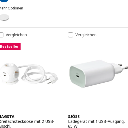
Mehr Optionen
IVBOJ
ption: LIVBOJ, Ladepad, weiß
Vergleichen
Vergleichen
Bestseller
HAGSTA
SJÖSS
Dreifachsteckdose mit 2 USB-
Ladegerät mit 1 USB-Ausgang,
Anschl.
65 W