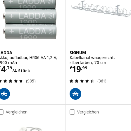
LADDA
SIGNUM
Akku, aufladbar, HR06 AA 1,2 V,
Kabelkanal waagerecht,
1900 mAh
silberfarben, 70 cm
Preis € 4,79/4 Stück
Preis € 19,99
4
19
€
,
79
€
,
99
/4 Stück
Überprüfung: 4.7 aus 5 sterne. Bewertungen ins
Überprüfung: 4.
(985)
(361)
Vergleichen
Vergleichen