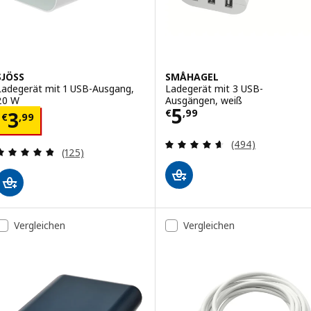
SJÖSS
SMÅHAGEL
Ladegerät mit 1 USB-Ausgang,
Ladegerät mit 3 USB-
20 W
Ausgängen, weiß
Preis € 5,99
5
Preis € 3,99
€
,
99
3
€
,
99
Überprüfung: 4.
(494)
Überprüfung: 4.8 aus 5 sterne. Bewertungen ins
(125)
Vergleichen
Vergleichen