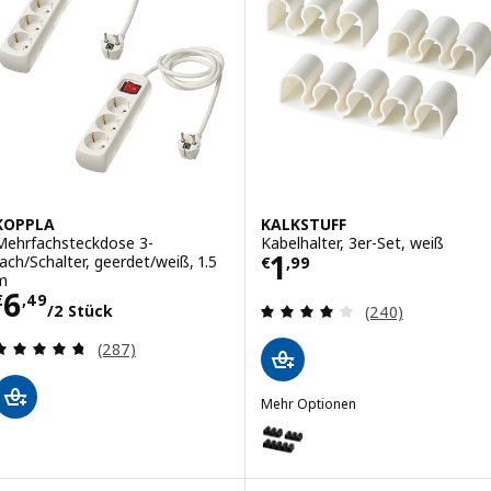
KOPPLA
KALKSTUFF
Mehrfachsteckdose 3-
Kabelhalter, 3er-Set, weiß
Preis € 1,99
1
fach/Schalter, geerdet/weiß, 1.5
€
,
99
m
Preis € 6,49/2 Stück
6
€
,
49
Überprüfung: 4 
/2 Stück
(240)
Überprüfung: 4.7 aus 5 sterne. Bewertungen ins
(287)
Mehr Optionen
KALKSTUFF
Option: KALKSTUFF, Kabelhalter,