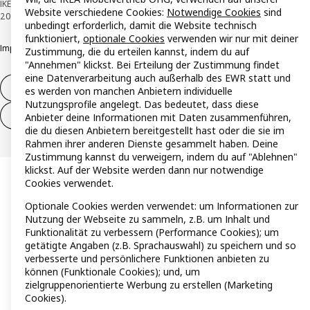
IKEA Österreich - Südring, 2334 Vösendorf © Inter IKEA Systems B.V. 1999-
Website verschiedene Cookies:
Notwendige Cookies
sind
2026
unbedingt erforderlich, damit die Website technisch
funktioniert,
optionale Cookies
verwenden wir nur mit deiner
Impressum
Datenschutzerklärung
Cookie Richtlinie
Responsible Disclosure
Zustimmung, die du erteilen kannst, indem du auf
"Annehmen" klickst. Bei Erteilung der Zustimmung findet
eine Datenverarbeitung auch außerhalb des EWR statt und
Widerruf / Rückgabe
es werden von manchen Anbietern individuelle
Nutzungsprofile angelegt. Das bedeutet, dass diese
Widerrufsrecht ausüben (Services)
Anbieter deine Informationen mit Daten zusammenführen,
die du diesen Anbietern bereitgestellt hast oder die sie im
Rahmen ihrer anderen Dienste gesammelt haben. Deine
Zustimmung kannst du verweigern, indem du auf "Ablehnen"
klickst. Auf der Website werden dann nur notwendige
Cookies verwendet.
Optionale Cookies werden verwendet: um Informationen zur
Nutzung der Webseite zu sammeln, z.B. um Inhalt und
Funktionalität zu verbessern (Performance Cookies); um
getätigte Angaben (z.B. Sprachauswahl) zu speichern und so
verbesserte und persönlichere Funktionen anbieten zu
können (Funktionale Cookies); und, um
zielgruppenorientierte Werbung zu erstellen (Marketing
Cookies).