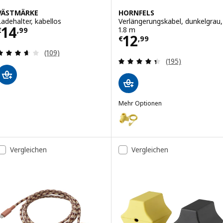
VÄSTMÄRKE
HORNFELS
Ladehalter, kabellos
Verlängerungskabel, dunkelgrau,
Preis € 14,99
14
1.8 m
€
,
99
Preis € 12,99
12
€
,
99
Überprüfung: 3.6 aus 5 sterne. Bewertungen ins
(109)
Überprüfung: 4.
(195)
Mehr Optionen
HORNFELS
Option: HORNFELS, Verlängerung
Vergleichen
Vergleichen