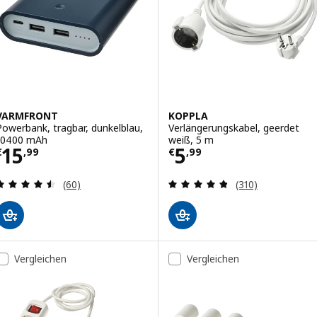
VARMFRONT
KOPPLA
Powerbank, tragbar, dunkelblau,
Verlängerungskabel, geerdet
10400 mAh
weiß, 5 m
Preis € 15,99
Preis € 5,99
15
5
€
,
99
€
,
99
Überprüfung: 4.5 aus 5 sterne. Bewertungen ins
Überprüfung: 4.
(60)
(310)
Vergleichen
Vergleichen