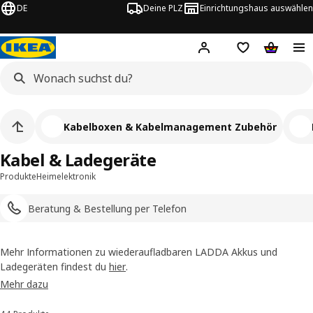
DE
Deine PLZ
Einrichtungshaus auswählen
Hej!
Jetzt anmelden.
Einkaufsliste
Warenko
Kabelboxen & Kabelmanagement Zubehör
Kabel & Ladegeräte
Produkte
Heimelektronik
Beratung & Bestellung per Telefon
Mehr Informationen zu wiederaufladbaren LADDA Akkus und
Ladegeräten findest du
hier
.
Mehr dazu