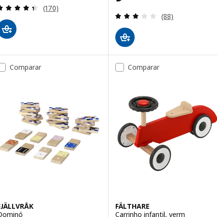
Avaliação: 4.4 fora de 5 estrelas. Total de avaliaçõ
(170)
Avaliação: 3.1 fo
(88)
Comparar
Comparar
FJÄLLVRÅK
FÄLTHARE
Dominó
Carrinho infantil, verm