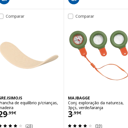
Comparar
Comparar
GREJSIMOJS
MAJBAGGE
Prancha de equilíbrio p/crianças,
Conj. exploração da natureza,
madeira
3pçs, verde/laranja
Preço 29,99€
Preço 3,99€
29
3
,
99
€
,
99
€
Avaliação: 3.9 fora de 5 estrelas. Total de avaliaçõ
Avaliação: 4 fora
(28)
(59)