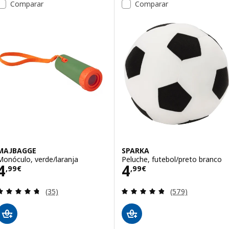
Comparar
Comparar
MAJBAGGE
SPARKA
Monóculo, verde/laranja
Peluche, futebol/preto branco
Preço 4,99€
Preço 4,99€
4
4
,
99
€
,
99
€
Avaliação: 4.7 fora de 5 estrelas. Total de avaliaçõ
Avaliação: 4.8 fo
(35)
(579)