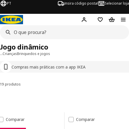
PT
Insira código postal
Selecionar loja
Hej!
Inicie sessão
Favoritos
Cesto de
Jogo dinâmico
…
Crianças
Brinquedos e jogos
Compras mais práticas com a app IKEA
19 produtos
Ordenar e Filtrar
Avançar para os resultados
Lista de resultados
Comparar
Comparar