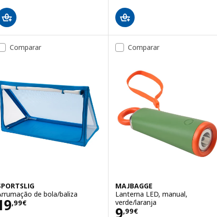
Comparar
Comparar
SPORTSLIG
MAJBAGGE
Arrumação de bola/baliza
Lanterna LED, manual,
Preço 19,99€
19
verde/laranja
,
99
€
Preço 9,99€
9
,
99
€