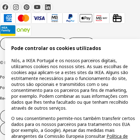
Definições de cookies
PT
Pode controlar os cookies utilizados
Nós, a IKEA Portugal e os nossos parceiros digitais,
© Inter IKEA Systems B.V 1999-2026
utilizamos cookies nos nossos sites. As suas escolhas de
cookies aqui aplicam-se a estes sites da IKEA. Alguns são
Política de privacidade
Política de cookies
Termos de utilização
estritamente necessários para o funcionamento do site,
outros são opcionais e transmitidos com o seu
Política de divulgação responsável
Livro de reclamações
consentimento para os parceiros para fins de marketing,
por exemplo. Podem combinar as suas informações com
Reclamações e resolução de litígios
dados que lhes tenha facultado ou que tenham recolhido
através de outros serviços.
Direito de livre resolução
O seu consentimento permite-nos também transferir certos
dados para os nossos parceiros para tratamento nos EUA
Direito de livre resolução (serviços)
(por exemplo, a Google). Apesar das medidas mais
abrangentes da Comissão Europeia (consultar
Política de