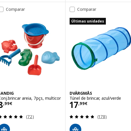
Comparar
Comparar
Últimas unidades
SANDIG
DVÄRGMÅS
Conj.brincar areia, 7pçs, multicor
Túnel de brincar, azul/verde
Preço 8,99€
Preço 17,99€
8
17
,
99
€
,
99
€
Avaliação: 4.8 fora de 5 estrelas. Total de avaliaçõ
Avaliação: 4.8 fo
(72)
(178)