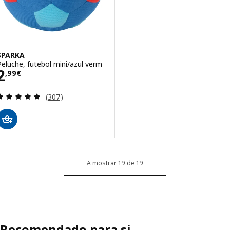
SPARKA
Peluche, futebol mini/azul verm
Preço 2,99€
2
,
99
€
Avaliação: 4.8 fora de 5 estrelas. Total de avaliaçõ
(307)
A mostrar 19 de 19
Recomendado para si