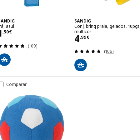
SANDIG
SANDIG
Pá, azul
Conj. brinq praia, gelados, 10pçs
Preço 1,50€
1
multicor
,
50
€
Preço 4,99€
4
,
99
€
Avaliação: 4.8 fora de 5 estrelas. Total de avaliaçõ
(109)
Avaliação: 4.7 fo
(106)
Comparar