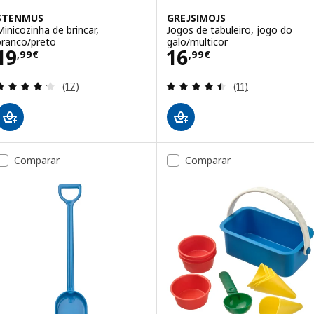
STENMUS
GREJSIMOJS
Minicozinha de brincar,
Jogos de tabuleiro, jogo do
branco/preto
galo/multicor
Preço 19,99€
Preço 16,99€
19
16
,
99
€
,
99
€
Avaliação: 4.2 fora de 5 estrelas. Total de avaliaçõ
Avaliação: 4.5 fo
(17)
(11)
Comparar
Comparar