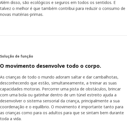
para fazer exercício físico regularmente no dia a dia. "Se
Além disso, são ecológicos e seguros em todos os sentidos. E
for possível, ir a pé ou de bicicleta para a escola é uma
talvez o melhor é que também contribui para reduzir o consumo de
excelente oportunidade para fazer exercício no dia a dia.
novas matérias-primas.
Tal como conviver e brincar com os amigos ao ar livre,
num ambiente seguro." As crianças mais pequenas
frequentemente têm um apetite natural para a atividade
física, mas poderão requerer algum incentivo para
continuarem enquanto crescem", conta Maria. "Considero
que é importante dar às crianças a oportunidade de
praticarem desporto ou outras atividades que sejam
Solução de função
apropriadas para a sua idade e interesses. Depois, se
O movimento desenvolve todo o corpo.
gostarem realmente do que estão a fazer, é mais fácil
tornarem-se num bom hábito duradouro."
As crianças de todo o mundo adoram saltar e dar cambalhotas,
desconhecendo que estão, simultaneamente, a treinar as suas
capacidades motoras. Percorrer uma pista de obstáculos, brincar
com uma bola ou gatinhar dentro de um túnel estreito ajuda a
desenvolver o sistema sensorial da criança, principalmente a sua
coordenação e o equilíbrio. O movimento é importante tanto para
as crianças como para os adultos para que se sintam bem durante
toda a vida.