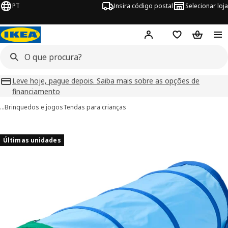
PT
Insira código postal
Selecionar loja
Hej!
Inicie sessão
Favoritos
Cesto de
Leve hoje, pague depois. Saiba mais sobre as opções de
financiamento
…
Brinquedos e jogos
Tendas para crianças
imagens de DVÄRGMÅS
 imagens
Últimas unidades