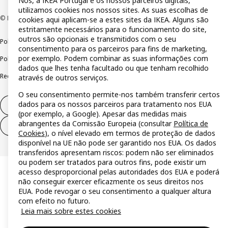
Nós, a IKEA Portugal e os nossos parceiros digitais,
utilizamos cookies nos nossos sites. As suas escolhas de
© Inter IKEA Systems B.V 1999-2026
cookies aqui aplicam-se a estes sites da IKEA. Alguns são
estritamente necessários para o funcionamento do site,
outros são opcionais e transmitidos com o seu
Política de privacidade
Política de cookies
Termos de utilização
consentimento para os parceiros para fins de marketing,
por exemplo. Podem combinar as suas informações com
Política de divulgação responsável
Livro de reclamações
dados que lhes tenha facultado ou que tenham recolhido
Reclamações e resolução de litígios
através de outros serviços.
O seu consentimento permite-nos também transferir certos
dados para os nossos parceiros para tratamento nos EUA
Direito de livre resolução
(por exemplo, a Google). Apesar das medidas mais
abrangentes da Comissão Europeia (consultar
Política de
Direito de livre resolução (serviços)
Cookies
), o nível elevado em termos de proteção de dados
disponível na UE não pode ser garantido nos EUA. Os dados
transferidos apresentam riscos: podem não ser eliminados
ou podem ser tratados para outros fins, pode existir um
acesso desproporcional pelas autoridades dos EUA e poderá
não conseguir exercer eficazmente os seus direitos nos
EUA. Pode revogar o seu consentimento a qualquer altura
com efeito no futuro.
Leia mais sobre estes cookies