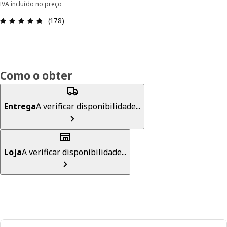
IVA incluído no preço
Avaliações: 4.8 de 5 estrelas. Total de comentári
(178)
Como o obter
Entrega
A verificar disponibilidade...
Loja
A verificar disponibilidade...