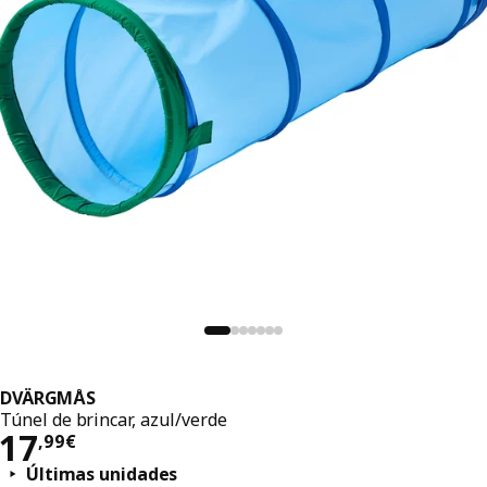
DVÄRGMÅS
Túnel de brincar, azul/verde
Preço 17,99€
17
,
99
€
Últimas unidades