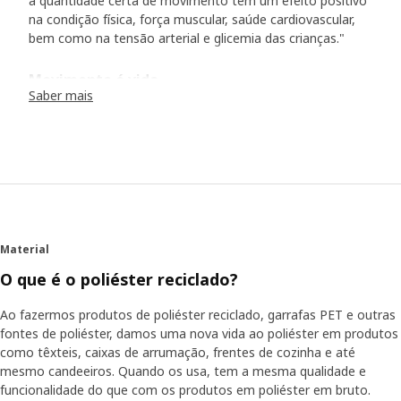
a quantidade certa de movimento tem um efeito positivo
na condição física, força muscular, saúde cardiovascular,
bem como na tensão arterial e glicemia das crianças."
Movimento é vida
Saber mais
"Os estudos demonstraram que o movimento aumenta o
bem-estar mentar e é positivo para determinadas funções
cognitivas. Além disso, a quantidade de atividade física
que temos enquanto crianças também afeta os nossos
hábitos e saúde mais tarde. Qual é então a quantidade
certa de atividade física? A Organização Mundial da Saúde
(OMS) das Nações Unidas recomenda que as crianças
entre os 5 e 17 anos de idade devem fazer, pelo menos,
Material
60 minutos de atividade física moderada a vigorosa por
dia. Além disso, algumas vezes por semana, recomenda-
O que é o poliéster reciclado?
se um treino de maior intensidade que aumente a
frequência durante um maior período de tempo.
Ao fazermos produtos de poliéster reciclado, garrafas PET e outras
fontes de poliéster, damos uma nova vida ao poliéster em produtos
como têxteis, caixas de arrumação, frentes de cozinha e até
Encontre o ritmo na vida no dia a dia
mesmo candeeiros. Quando os usa, tem a mesma qualidade e
A Maria tem sugestões sobre como ter tempo e energia
funcionalidade do que com os produtos em poliéster em bruto.