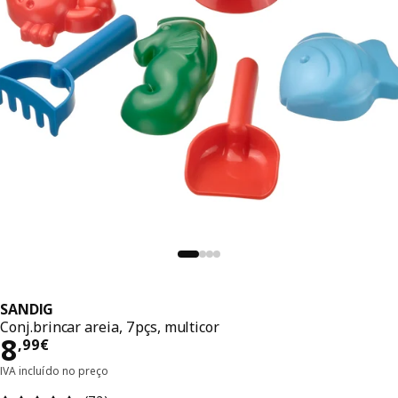
SANDIG
Conj.brincar areia, 7pçs, multicor
Preço 8,99€
8
,
99
€
IVA incluído no preço