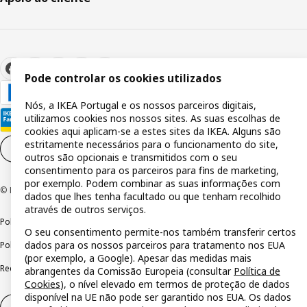
Pode controlar os cookies utilizados
Nós, a IKEA Portugal e os nossos parceiros digitais,
utilizamos cookies nos nossos sites. As suas escolhas de
cookies aqui aplicam-se a estes sites da IKEA. Alguns são
estritamente necessários para o funcionamento do site,
Definições de cookies
PT
outros são opcionais e transmitidos com o seu
consentimento para os parceiros para fins de marketing,
por exemplo. Podem combinar as suas informações com
© Inter IKEA Systems B.V 1999-2026
dados que lhes tenha facultado ou que tenham recolhido
através de outros serviços.
Política de privacidade
Política de cookies
Termos de utilização
O seu consentimento permite-nos também transferir certos
dados para os nossos parceiros para tratamento nos EUA
Política de divulgação responsável
Livro de reclamações
(por exemplo, a Google). Apesar das medidas mais
Reclamações e resolução de litígios
abrangentes da Comissão Europeia (consultar
Política de
Cookies
), o nível elevado em termos de proteção de dados
disponível na UE não pode ser garantido nos EUA. Os dados