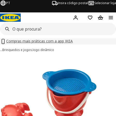
PT
Insira código postal
Selecionar loja
Hej!
Inicie sessão
Favoritos
Cesto de
Compras mais práticas com a app IKEA
…
Brinquedos e jogos
Jogo dinâmico
imagens de SANDIG
 imagens