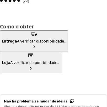
Avaliações: 4.8 de 5 estrelas. Total de comentári
(72)
Como o obter
Entrega
A verificar disponibilidade...
Loja
A verificar disponibilidade...
Não há problema se mudar de ideias
Efetue a devolução no prazo de 365 dias para um reembolso