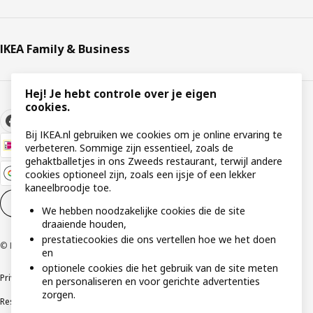
IKEA Family & Business
Hej! Je hebt controle over je eigen
cookies.
Bij IKEA.nl gebruiken we cookies om je online ervaring te
verbeteren. Sommige zijn essentieel, zoals de
gehaktballetjes in ons Zweeds restaurant, terwijl andere
cookies optioneel zijn, zoals een ijsje of een lekker
kaneelbroodje toe.
Cookie instellingen
NL
We hebben noodzakelijke cookies die de site
draaiende houden,
prestatiecookies die ons vertellen hoe we het doen
© Inter IKEA Systems B.V 1999-2026
en
optionele cookies die het gebruik van de site meten
Privacybeleid
Cookies
Algemene voorwaarden
Gebruikersvoorwaarden
en personaliseren en voor gerichte advertenties
zorgen.
Responsible Disclosure Program
Verklaring digitale toegankelijkheid