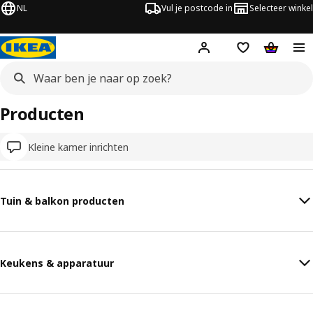
NL
Vul je postcode in
Selecteer winkel
Hej!
Log in
Boodschappenli
Winkelw
Producten
Kleine kamer inrichten
Tuin & balkon producten
Keukens & apparatuur