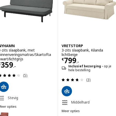
NYHAMN
VRETSTORP
3-zits slaapbank, met
3-zits slaapbank, Kilanda
binnenveringsmatras/Skartofta
lichtbeige
Prijs € 799.-
799
wart/lichtgrijs
€
.-
Prijs € 359.-
359
€
.-
Inclusief bezorging
op je
hele bestelling
Beoordeling: 4.2 van 5 sterren. Totaal beoordelin
(5)
Beoordeling: 3.7
(3)
Stevig
Middelhard
Meer opties
NYHAMN
Meer opties
Optie: NYHAMN, 3-zits slaapbank, met foammatras/Skartofta rood/b
VRETSTORP