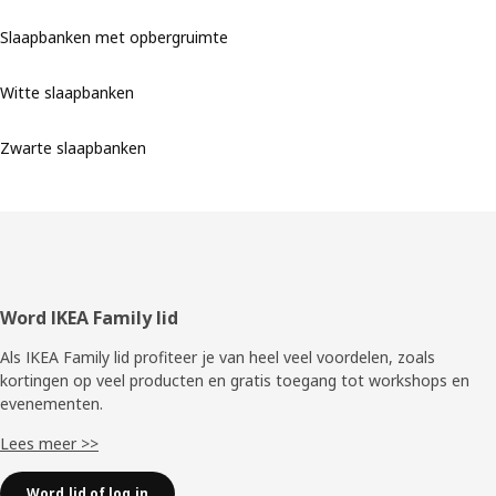
Slaapbanken met opbergruimte
Witte slaapbanken
Zwarte slaapbanken
Voettekst
Word IKEA Family lid
Als IKEA Family lid profiteer je van heel veel voordelen, zoals
kortingen op veel producten en gratis toegang tot workshops en
evenementen.
Lees meer >>
Word lid of log in