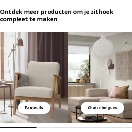
Ontdek meer producten om je zithoek
compleet te maken
Lijst overslaan
Fauteuils
Chaise longues