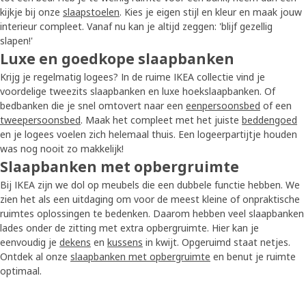
kijkje bij onze
slaapstoelen
. Kies je eigen stijl en kleur en maak jouw
interieur compleet. Vanaf nu kan je altijd zeggen: 'blijf gezellig
slapen!'
Luxe en goedkope slaapbanken
Krijg je regelmatig logees? In de ruime IKEA collectie vind je
voordelige tweezits slaapbanken en luxe hoekslaapbanken. Of
bedbanken die je snel omtovert naar een
eenpersoonsbed
of een
tweepersoonsbed
. Maak het compleet met het juiste
beddengoed
en je logees voelen zich helemaal thuis. Een logeerpartijtje houden
was nog nooit zo makkelijk!
Slaapbanken met opbergruimte
Bij IKEA zijn we dol op meubels die een dubbele functie hebben. We
zien het als een uitdaging om voor de meest kleine of onpraktische
ruimtes oplossingen te bedenken. Daarom hebben veel slaapbanken
lades onder de zitting met extra opbergruimte. Hier kan je
eenvoudig je
dekens
en
kussens
in kwijt. Opgeruimd staat netjes.
Ontdek al onze
slaapbanken met opbergruimte
en benut je ruimte
optimaal.