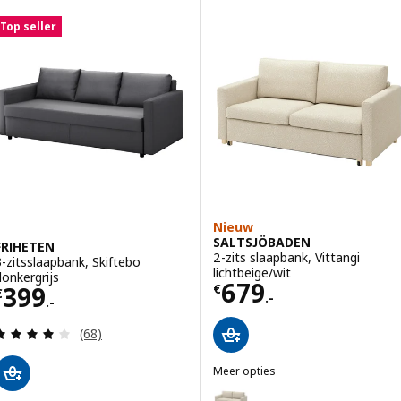
Top seller
Nieuw
SALTSJÖBADEN
FRIHETEN
2-zits slaapbank, Vittangi
3-zitsslaapbank, Skiftebo
lichtbeige/wit
donkergrijs
Prijs € 679.-
679
Prijs € 399.-
399
€
€
.-
.-
Beoordeling: 4.1 van 5 sterren. Totaal beoordelin
(68)
Meer opties
SALTSJÖBADEN
Optie: SALTSJÖBADEN, 2-zits sla