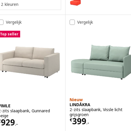
2 kleuren
Vergelijk
Vergelijk
Top seller
Nieuw
LINDÅKRA
VIMLE
2-zits slaapbank, Vissle licht
2-zits slaapbank, Gunnared
grijsgroen
beige
Prijs € 399.-
399
Prijs € 929.-
929
€
€
.-
.-