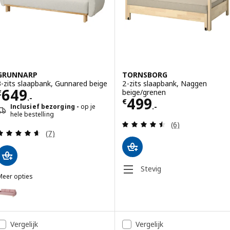
GRUNNARP
TORNSBORG
3-zits slaapbank, Gunnared beige
2-zits slaapbank, Naggen
Prijs € 649.-
649
beige/grenen
€
.-
Prijs € 499.-
499
€
.-
Inclusief bezorging
op je
hele bestelling
Beoordeling: 4.5
(6)
Beoordeling: 4.6 van 5 sterren. Totaal beoordelin
(7)
Stevig
Meer opties
GRUNNARP
Optie: GRUNNARP, 3-zits slaapbank, Gunnared oudroze
ptie: GRUNNARP, 3-zits slaapbank, Gunnared middengrijs
Vergelijk
Vergelijk