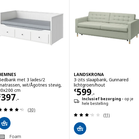
HEMNES
LANDSKRONA
Bedbank met 3 lades/2
3-zits slaapbank, Gunnared
matrassen, wit/Ågotnes stevig,
lichtgroen/hout
Prijs € 599.-
599
80x200 cm
€
.-
Prijs € 397.-
397
€
.-
Inclusief bezorging
op je
hele bestelling
Beoordeling: 4.3 van 5 sterren. Totaal beoordelin
(30)
Beoordeling: 3.2
(11)
Foam