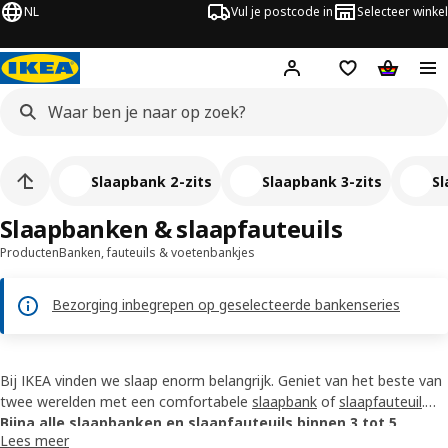
NL
Vul je postcode in
Selecteer winkel
Hej!
Log in
Boodschappenli
Winkelw
Slaapbank 2-zits
Slaapbank 3-zits
Sl
Slaapbanken & slaapfauteuils
Producten
Banken, fauteuils & voetenbankjes
Bezorging inbegrepen op geselecteerde bankenseries
Bij IKEA vinden we slaap enorm belangrijk. Geniet van het beste van
twee werelden met een comfortabele
slaapbank
of
slaapfauteuil
.
Transformeer je bank 's avonds tot een heerlijk bed of
Bijna alle slaapbanken en slaapfauteuils binnen 3 tot 5
logeerbed
.
Lees meer
werkdagen bezorgd of direct op te halen bij een winkel met