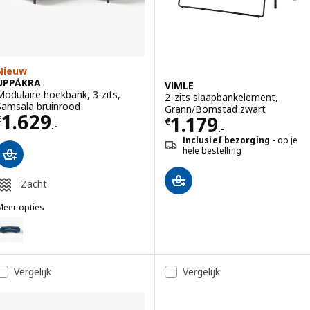
Nieuw
UPPÅKRA
VIMLE
Modulaire hoekbank, 3-zits,
2-zits slaapbankelement,
Samsala bruinrood
Grann/Bomstad zwart
Prijs € 1629.-
1.629
Prijs € 1179.-
1.179
€
€
.-
.-
Inclusief bezorging
op je
hele bestelling
Zacht
Meer opties
UPPÅKRA
ptie: UPPÅKRA, Modulaire hoekbank, 3-zits, Samsala donkerblauw
ptie: UPPÅKRA, Modulaire hoekbank, 3-zits, Samsala bruinrood
Vergelijk
Vergelijk
ptie: UPPÅKRA, Modulaire hoekbank, 3-zits, Samsala donkerbruin
ptie: UPPÅKRA, Modulaire hoekbank, 3-zits, Samsala grijsbeige