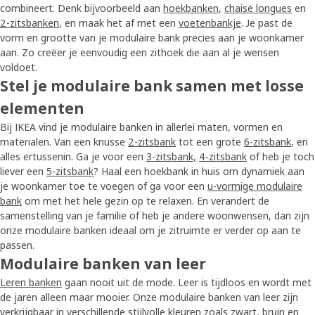
combineert. Denk bijvoorbeeld aan
hoekbanken
,
chaise longues
en
2-zitsbanken
, en maak het af met een
voetenbankje
. Je past de
vorm en grootte van je modulaire bank precies aan je woonkamer
aan. Zo creëer je eenvoudig een zithoek die aan al je wensen
voldoet.
Stel je modulaire bank samen met losse
elementen
Bij IKEA vind je modulaire banken in allerlei maten, vormen en
materialen. Van een knusse
2-zitsbank
tot een grote
6-zitsbank
, en
alles ertussenin. Ga je voor een
3-zitsbank,
4-zitsbank
of heb je toch
liever een
5-zitsbank
? Haal een hoekbank in huis om dynamiek aan
je woonkamer toe te voegen of ga voor een
u-vormige modulaire
bank
om met het hele gezin op te relaxen. En verandert de
samenstelling van je familie of heb je andere woonwensen, dan zijn
onze modulaire banken ideaal om je zitruimte er verder op aan te
passen.
Modulaire banken van leer
Leren banken
gaan nooit uit de mode. Leer is tijdloos en wordt met
de jaren alleen maar mooier. Onze modulaire banken van leer zijn
verkrijgbaar in verschillende stijlvolle kleuren zoals zwart, bruin en