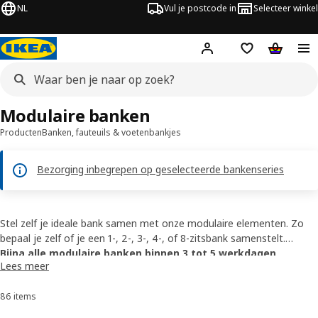
NL
Vul je postcode in
Selecteer winkel
Hej!
Log in
Boodschappenli
Winkelw
Modulaire banken
Producten
Banken, fauteuils & voetenbankjes
Bezorging inbegrepen op geselecteerde bankenseries
Stel zelf je ideale bank samen met onze modulaire elementen. Zo
bepaal je zelf of je een 1-, 2-, 3-, 4-, of 8-zitsbank samenstelt.
Aanpasbaar aan ieders wens, voor alle gezinsgroottes. Met een
Bijna alle modulaire banken binnen 3 tot 5 werkdagen
Lees meer
linkse hoek of rechtse hoek? Hulp nodig? Bekijk onze
bezorgd of direct op te halen bij een winkel met voorraad.
bankenplanners
10 jaar garantie op bijna alle elementen voor modulaire
.
86 items
Sorteren en filteren
banken.