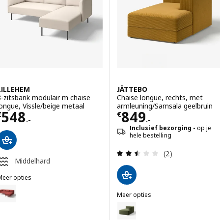
Optie: JÄTTEBO, 3,5-zitsbank m
LILLEHEM
JÄTTEBO
3-zitsbank modulair m chaise
Chaise longue, rechts, met
longue, Vissle/beige metaal
armleuning/Samsala geelbruin
Prijs € 548.-
Prijs € 849.-
548
849
€
€
.-
.-
Inclusief bezorging
op je
hele bestelling
Beoordeling: 2.5
(2)
Middelhard
Meer opties
ILLEHEM
ptie: LILLEHEM, 3-zitsbank modulair m chaise longue, Gunnared/bru
Meer opties
JÄTTEBO
Optie: JÄTTEBO, Chaise longue,
ptie: LILLEHEM, 3-zitsbank modulair m chaise longue, Gunnared/don