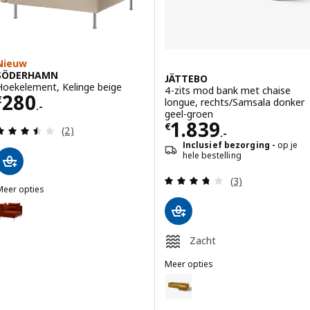
Nieuw
SÖDERHAMN
JÄTTEBO
Hoekelement, Kelinge beige
4-zits mod bank met chaise
Prijs € 280.-
280
€
longue, rechts/Samsala donker
.-
geel-groen
Prijs € 1839.-
1.839
€
Beoordeling: 3.5 van 5 sterren. Totaal beoordelin
(2)
.-
Inclusief bezorging
op je
hele bestelling
Beoordeling: 3.7
(3)
Meer opties
SÖDERHAMN
Optie: SÖDERHAMN, Hoekelement, Alhamn diep oranjerood
Optie: SÖDERHAMN, Hoekelement, Gransel naturel
Zacht
Optie: SÖDERHAMN, Hoekelement, Kelinge donkerblauw
Meer opties
JÄTTEBO
Optie: JÄTTEBO, 4-zits mod ban
Optie: SÖDERHAMN, Hoekelement, Alhamn donkergeel-bruin
Optie: JÄTTEBO, 4-zits mod ban