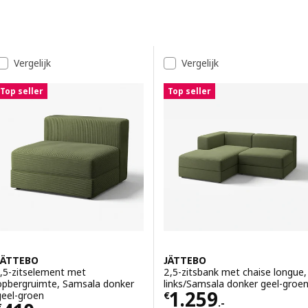
Ga naar de resultaten
Resultatenlijst
Vergelijk
Vergelijk
Top seller
Top seller
JÄTTEBO
JÄTTEBO
1,5-zitselement met
2,5-zitsbank met chaise longue,
opbergruimte, Samsala donker
links/Samsala donker geel-groe
Prijs € 1259.-
1.259
geel-groen
€
.-
€