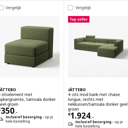
Optie: SÖDERHAMN, Hoekelement, Fridtuna donker grijsblauw
Vergelijk
Vergelijk
Optie: JÄTTEBO, 4-zits mod bank
Optie: SÖDERHAMN, Hoekelement, Johanneshov bruin-beige
Top seller
Optie: JÄTTEBO, 4-zits mod ban
Optie: JÄTTEBO, 4-zits mod bank
Optie: JÄTTEBO, 4-zits mod bank
JÄTTEBO
JÄTTEBO
1-zitselement met
4-zits mod bank met chaise
opbergruimte, Samsala donker
longue, rechts met
geel-groen
nekkussen/Samsala donker geel
Prijs € 350.-
350
groen
€
.-
Prijs € 1924.-
1.924
€
.-
Inclusief bezorging
op je
hele bestelling
Inclusief bezorging
op je
hele bestelling