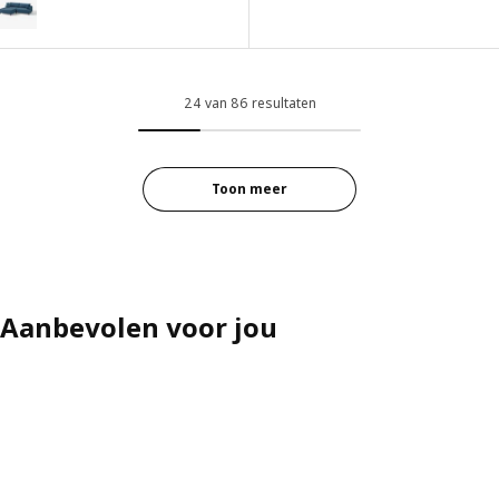
Optie: KIVIK, Hoekelement, Tal
ptie: UPPÅKRA, 3-zits modulaire bank, met chaise longue, links/Axval
Optie: KIVIK, Hoekelement, Gunn
ptie: UPPÅKRA, 3-zits modulaire bank, met chaise longue, links/Sams
24 van 86 resultaten
Optie: KIVIK, Hoekelement, Tres
ptie: UPPÅKRA, 3-zits modulaire bank, met chaise longue, links/Sam
Optie: KIVIK, Hoekelement, Gun
ptie: UPPÅKRA, 3-zits modulaire bank, met chaise longue, links/Sam
Toon meer
ptie: UPPÅKRA, 3-zits modulaire bank, met chaise longue, links/Sam
Aanbevolen voor jou