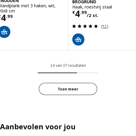
ENUDDEN
BROGRUND
Wandplank met 3 haken, wit,
Haak, roestvrij staal
Prijs € 4.99/2 st
30x8 cm
4
€
.
99
Prijs € 4.99
4
/2 st.
€
.
99
Beoordeling: 4.8
(12)
24 van 37 resultaten
Toon meer
Aanbevolen voor jou