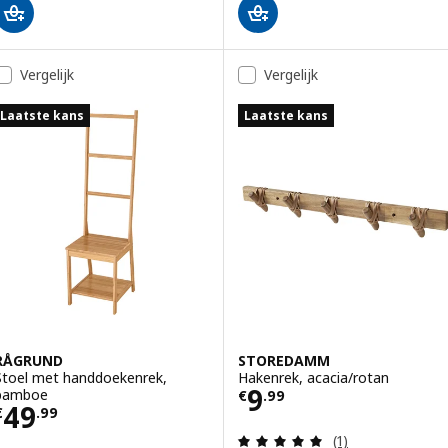
Vergelijk
Vergelijk
Laatste kans
Laatste kans
RÅGRUND
STOREDAMM
Stoel met handdoekenrek,
Hakenrek, acacia/rotan
Prijs € 9.99
9
bamboe
€
.
99
Prijs € 49.99
49
€
.
99
Beoordeling: 5 v
(1)