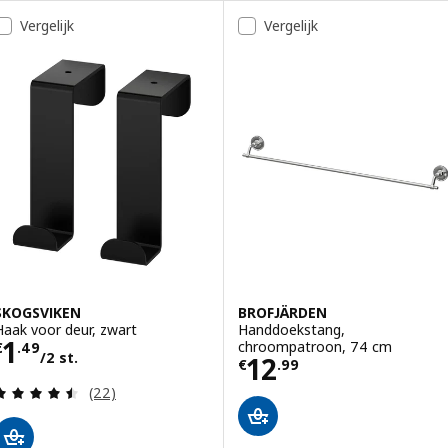
Vergelijk
Vergelijk
SKOGSVIKEN
BROFJÄRDEN
Haak voor deur, zwart
Handdoekstang,
Prijs € 1.49/2 st.
1
chroompatroon, 74 cm
€
.
49
/2 st.
Prijs € 12.99
12
€
.
99
Beoordeling: 4.5 van 5 sterren. Totaal beoordelin
(22)