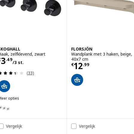
SKOGHALL
FLORSJÖN
Haak, zelfklevend, zwart
Wandplank met 3 haken, beige,
Prijs € 3.49/3 st.
3
40x7 cm
€
.
49
/3 st.
Prijs € 12.99
12
€
.
99
Beoordeling: 3.4 van 5 sterren. Totaal beoordelin
(33)
Meer opties
SKOGHALL
Optie: SKOGHALL, Haak, zelfklevend, verchroomd
Vergelijk
Vergelijk