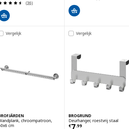
Beoordeling: 4.5 van 5 sterren. Totaal beoordelin
(36)
Vergelijk
Vergelijk
BROFJÄRDEN
BROGRUND
Wandplank, chroompatroon,
Deurhanger, roestvrij staal
Prijs € 7.99
7
60x6 cm
€
.
99