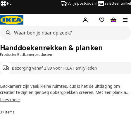
NL
Vul je postcode in
Selecteer winkel
Hej!
Log in
Boodschappenli
Winkelw
Handdoekenrekken & planken
Producten
Badkamerproducten
Bezorging vanaf 2.99 voor IKEA Family leden
Badkamers zijn vaak kleine ruimtes, dus is het de uitdaging om
creatief te zijn en genoeg opbergplekken creëren. Met een plank aan
de muur van je badkamer heb je al je spulletjes bij de hand. En met
Lees meer
onze handdoekenrekken, handdoekenstangen en haakjes voor
handdoeken hang je elke handdoek goed te drogen.
37 items
Sorteren en filteren