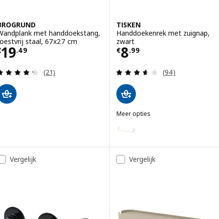
BROGRUND
TISKEN
Wandplank met handdoekstang,
Handdoekenrek met zuignap,
roestvrij staal, 67x27 cm
zwart
Prijs € 19.49
Prijs € 8.99
19
8
€
.
49
€
.
99
Beoordeling: 4.3 van 5 sterren. Totaal beoordelin
Beoordeling: 3.6
(21)
(94)
Meer opties
TISKEN
Optie: TISKEN, Handdoekenrek m
Vergelijk
Vergelijk