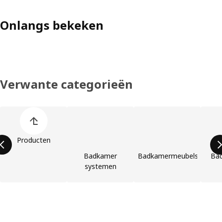
Onlangs bekeken
Verwante categorieën
Lijst overslaan
Producten
Badkamer
Badkamermeubels
Ba
systemen