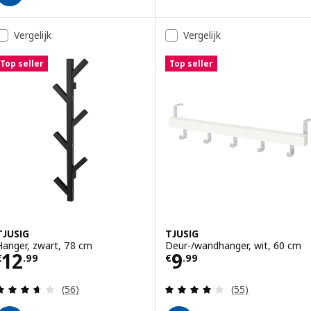
Vergelijk
Vergelijk
Top seller
Top seller
TJUSIG
TJUSIG
Hanger, zwart, 78 cm
Deur-/wandhanger, wit, 60 cm
Prijs € 12.99
Prijs € 9.99
12
9
€
.
99
€
.
99
Beoordeling: 3.6 van 5 sterren. Totaal beoordelin
Beoordeling: 3.9
(56)
(55)