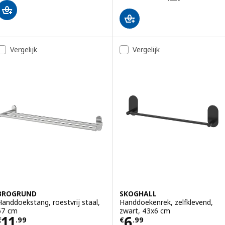
Vergelijk
Vergelijk
BROGRUND
SKOGHALL
Handdoekstang, roestvrij staal,
Handdoekenrek, zelfklevend,
67 cm
zwart, 43x6 cm
Prijs € 11.99
Prijs € 6.99
11
6
€
.
99
€
.
99