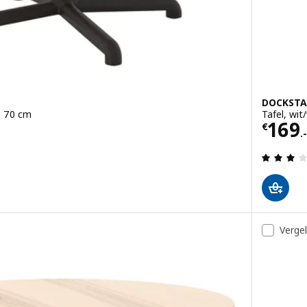
DOCKSTA
t, 70 cm
Tafel, wit
Prijs
169
€
.-
g: 5 van 5 sterren. Totaal beoordelingen:
Vergel