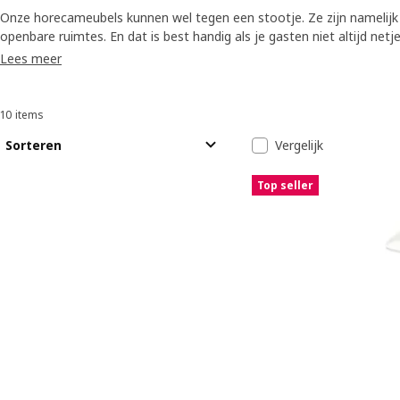
Onze horecameubels kunnen wel tegen een stootje. Ze zijn namelijk o
openbare ruimtes. En dat is best handig als je gasten niet altijd net
aantal van de onderstaande stoelen kunnen ook worden opgehangen
Lees meer
opgestapeld, zo kan je er gemakkelijk een bezem doorhalen na sluitin
10 items
Sorteren en filteren
Ga naar de resultaten
Resultatenlijs
Sorteren
Vergelijk
Top seller