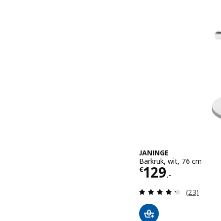
JANINGE
Barkruk, wit, 76 cm
Prijs € 129.-
129
€
.-
Beoordelin
(23)