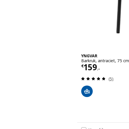
YNGVAR
Barkruk, antraciet, 75 cm
Prijs € 159.-
159
€
.-
Beoordelin
(5)