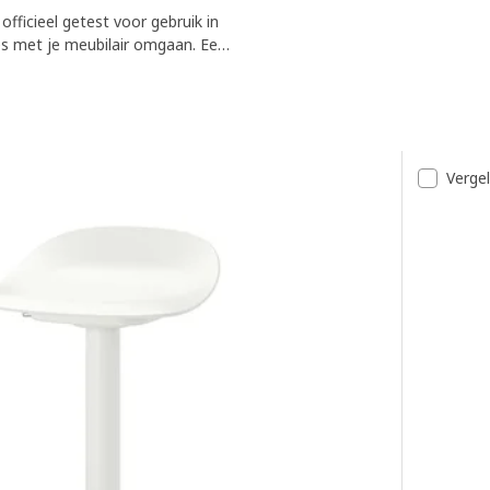
fficieel getest voor gebruik in
jes met je meubilair omgaan. Een
 aan de tafels of worden
gstijd.
t
Vergel