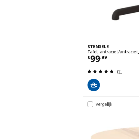
STENSELE
Tafel, antraciet/antracie
Prijs € 99.99
99
€
.
99
Beoordelin
(1)
Vergelijk