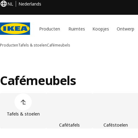
NL
Nederlands
Producten
Ruimtes
Koopjes
Ontwerp
Producten
Tafels & stoelen
Cafémeubels
Cafémeubels
Lijst overslaan
Tafels & stoelen
Cafétafels
Caféstoelen