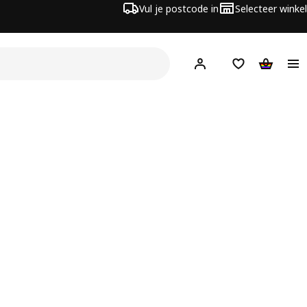
Vul je postcode in
Selecteer winkel
Hej!
Log in
Boodschappenli
Winkelw