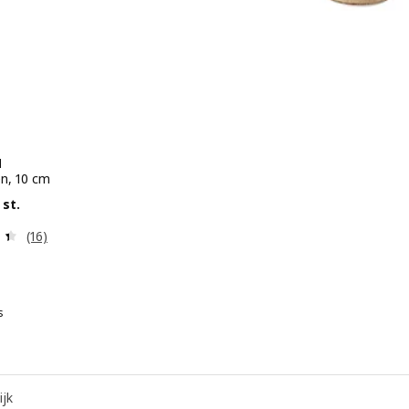
N
en, 10 cm
 € 10.-/4 st.
 st.
Beoordeling: 4.4 van 5 sterren. Totaal beoordelingen:
(16)
s
YNILEN, Poot, eikenpatroon, 20 cm
YNILEN, Poot, berken, 20 cm
ijk
YNILEN, Poot, eikenpatroon, 12.5 cm