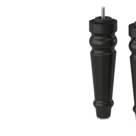
Optie: BJORLI, Poot, zwa
Optie: BJORLI, Poot, roest