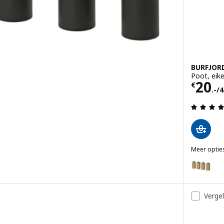
BURFJOR
Poot, eik
 st.
Prijs
20
€
.-/4
g: 4.1 van 5 sterren. Totaal beoordelingen:
Meer optie
BURFJORD
vrij staalkleur, 12.5 cm
Optie: BU
vrij staalkleur, 20 cm
Optie: BU
Vergel
tvrij staal, 20 cm
Optie: BU
rt, 10 cm