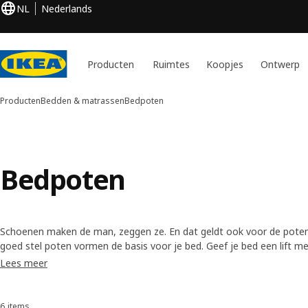
NL
Nederlands
Producten
Ruimtes
Koopjes
Ontwerp
Producten
Bedden & matrassen
Bedpoten
Bedpoten
Schoenen maken de man, zeggen ze. En dat geldt ook voor de poten
goed stel poten vormen de basis voor je bed. Geef je bed een lift 
in de stijl die past bij jouw slaapkamer.
Lees meer
6 items