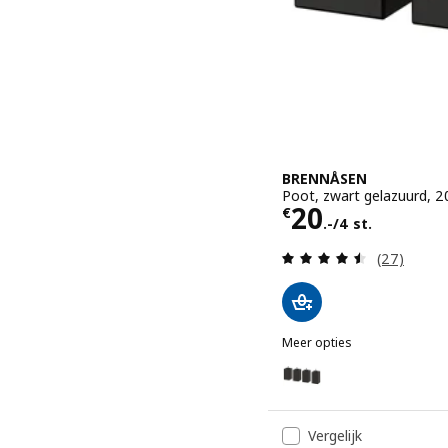
BRENNÅSEN
Poot, zwart gelazuurd, 
Prijs € 20.-/4
20
€
.-/4 st.
Beoordelin
(27)
Meer opties
BRENNÅSEN
Optie: BRENNÅSEN, Poot,
Optie: BRENNÅSEN, Poot,
Vergelijk