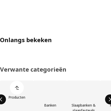
Onlangs bekeken
Verwante categorieën
Lijst overslaan
Producten
Banken
Slaapbanken &
slaapfauteuils