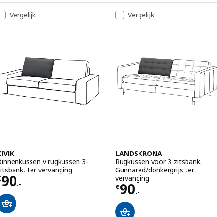
Vergelijk
Vergelijk
KIVIK
LANDSKRONA
Binnenkussen v rugkussen 3-
Rugkussen voor 3-zitsbank,
zitsbank, ter vervanging
Gunnared/donkergrijs ter
Prijs € 90.-
90
vervanging
€
.-
Prijs € 90.-
90
€
.-