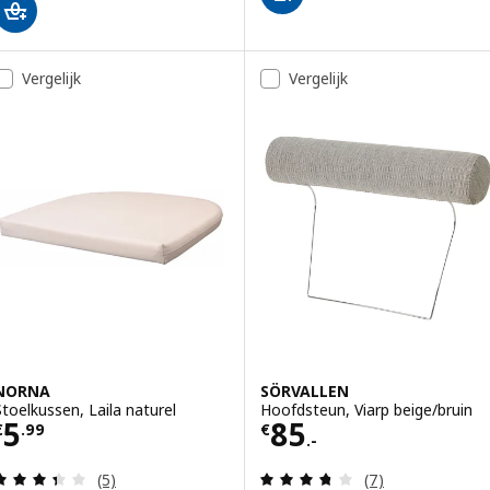
Vergelijk
Vergelijk
NORNA
SÖRVALLEN
Stoelkussen, Laila naturel
Hoofdsteun, Viarp beige/bruin
Prijs € 5.99
Prijs € 85.-
5
85
€
.
99
€
.-
Beoordeling: 3.4 van 5 sterren. Totaal beoordelin
Beoordeling: 3.7
(5)
(7)