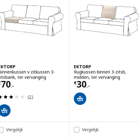
ptie: VIMLE, Hoofdsteun, Djuparp donkergrijs
ptie: VIMLE, Hoofdsteun, Hallarp grijs
EKTORP
EKTORP
Binnenkussen v zitkussen 3-
Rugkussen binnen 3-zitsb,
zitsbank, ter vervanging
midden, ter vervanging
Prijs € 70.-
Prijs € 30.-
70
30
€
€
.-
.-
Beoordeling: 3 van 5 sterren. Totaal beoordeling
(2)
Vergelijk
Vergelijk