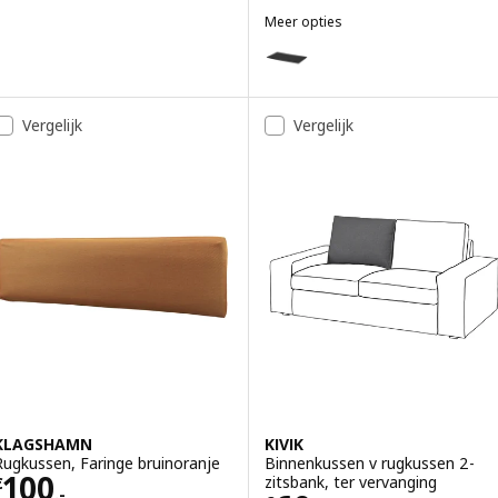
Meer opties
RÖDEBY
Optie: RÖDEBY, Blad voor armle
Vergelijk
Vergelijk
KLAGSHAMN
KIVIK
Rugkussen, Faringe bruinoranje
Binnenkussen v rugkussen 2-
Prijs € 100.-
100
zitsbank, ter vervanging
€
.-