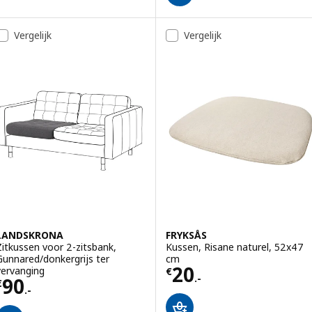
Vergelijk
Vergelijk
LANDSKRONA
FRYKSÅS
Zitkussen voor 2-zitsbank,
Kussen, Risane naturel, 52x47
Gunnared/donkergrijs ter
cm
Prijs € 20.-
20
vervanging
€
.-
Prijs € 90.-
90
€
.-