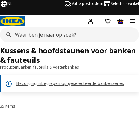
NL
Vul je postcode in
Selecteer winkel
Hej!
Log in
Boodschappenli
Winkelw
Kussens & hoofdsteunen voor banken
& fauteuils
Producten
Banken, fauteuils & voetenbankjes
Bezorging inbegrepen op geselecteerde bankenseries
35 items
Sorteren en filteren