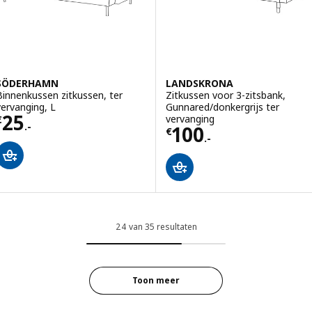
SÖDERHAMN
LANDSKRONA
Binnenkussen zitkussen, ter
Zitkussen voor 3-zitsbank,
vervanging, L
Gunnared/donkergrijs ter
Prijs € 25.-
25
vervanging
€
.-
Prijs € 100.-
100
€
.-
24 van 35 resultaten
Toon meer