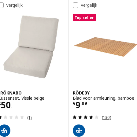
Ga naar de resultaten
Resultatenlijst
Vergelijk
Vergelijk
Top seller
FRÖKNABO
RÖDEBY
Kussenset, Vissle beige
Blad voor armleuning, bamboe
Prijs € 50.-
Prijs € 9.99
50
9
€
€
.
99
.-
Beoordeling: 1 van 5 sterren. Totaal beoordelinge
Beoordeling: 4.1
(1)
(130)