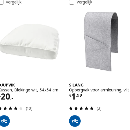
Vergelijk
Vergelijk
DJUPVIK
SILÄNG
Kussen, Blekinge wit, 54x54 cm
Opbergvak voor armleuning, vilt
Prijs € 20.-
Prijs € 1.99
20
1
€
€
.
99
.-
Beoordeling: 3.8 van 5 sterren. Totaal beoordelin
Beoordeling: 4.7
(10)
(3)