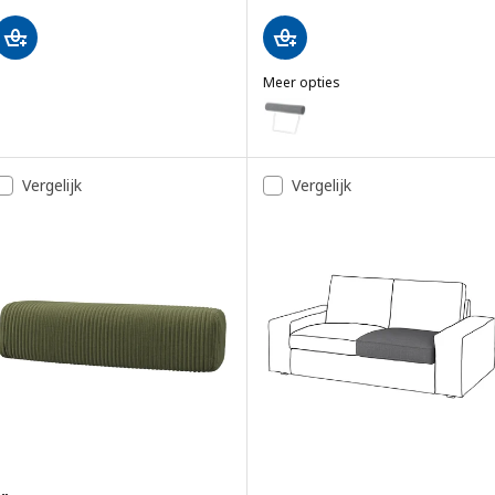
Meer opties
SÖRVALLEN
Optie: SÖRVALLEN, Hoofdsteun, 
Optie: SÖRVALLEN, Hoofdsteun, 
Vergelijk
Vergelijk