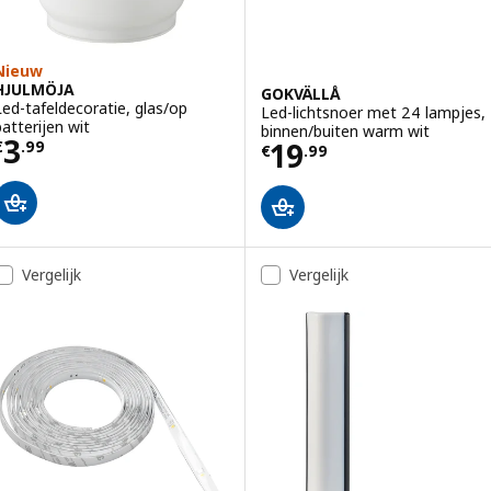
Nieuw
HJULMÖJA
GOKVÄLLÅ
Led-tafeldecoratie, glas/op
Led-lichtsnoer met 24 lampjes,
batterijen wit
binnen/buiten warm wit
Prijs € 3.99
3
Prijs € 19.99
19
€
.
99
€
.
99
Vergelijk
Vergelijk