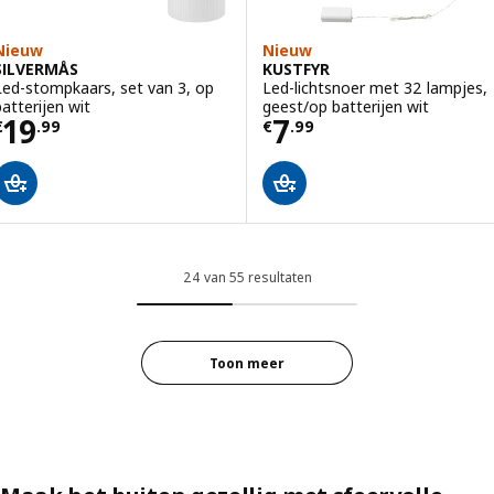
Nieuw
Nieuw
SILVERMÅS
KUSTFYR
Led-stompkaars, set van 3, op
Led-lichtsnoer met 32 lampjes,
batterijen wit
geest/op batterijen wit
Prijs € 19.99
Prijs € 7.99
19
7
€
.
99
€
.
99
24 van 55 resultaten
Toon meer