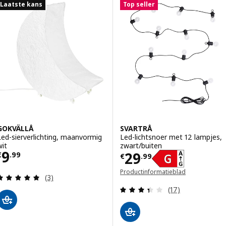
Laatste kans
Top seller
GOKVÄLLÅ
SVARTRÅ
Led-sierverlichting, maanvormig
Led-lichtsnoer met 12 lampjes,
wit
zwart/buiten
Prijs € 9.99
9
Prijs € 29.99
29
€
.
99
€
.
99
Productinformatieblad
Beoordeling: 5 van 5 sterren. Totaal beoordeling
(3)
(opent in een nieuw venster)
Beoordeling: 3.4
(17)