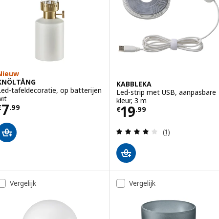
Nieuw
KNÖLTÅNG
KABBLEKA
Led-tafeldecoratie, op batterijen
Led-strip met USB, aanpasbare
wit
kleur, 3 m
Prijs € 7.99
7
Prijs € 19.99
19
€
.
99
€
.
99
Beoordeling: 4 v
(1)
Vergelijk
Vergelijk