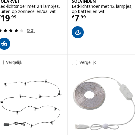
SOLARVET
SOLVINDEN
Led-lichtsnoer met 24 lampjes,
Led-lichtsnoer met 12 lampjes,
buiten op zonnecellen/bal wit
op batterijen wit
Prijs € 19.99
Prijs € 7.99
19
7
€
.
99
€
.
99
Beoordeling: 4 van 5 sterren. Totaal beoordeling
(20)
Vergelijk
Vergelijk