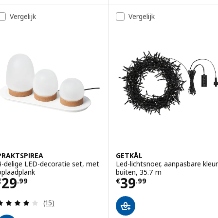
Vergelijk
Vergelijk
PRAKTSPIREA
GETKÅL
4-delige LED-decoratie set, met
Led-lichtsnoer, aanpasbare kleur
oplaadplank
buiten, 35.7 m
Prijs € 29.99
Prijs € 39.99
29
39
€
.
99
€
.
99
Beoordeling: 4.1 van 5 sterren. Totaal beoordelin
(15)