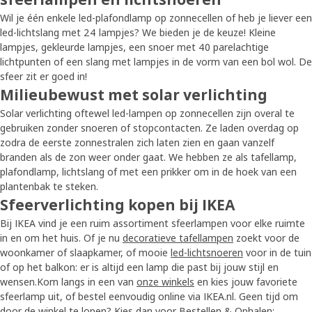
Wil je één enkele led-plafondlamp op zonnecellen of heb je liever een
led-lichtslang met 24 lampjes? We bieden je de keuze! Kleine
lampjes, gekleurde lampjes, een snoer met 40 parelachtige
lichtpunten of een slang met lampjes in de vorm van een bol wol. De
sfeer zit er goed in!
Milieubewust met solar verlichting
Solar verlichting oftewel led-lampen op zonnecellen zijn overal te
gebruiken zonder snoeren of stopcontacten. Ze laden overdag op
zodra de eerste zonnestralen zich laten zien en gaan vanzelf
branden als de zon weer onder gaat. We hebben ze als tafellamp,
plafondlamp, lichtslang of met een prikker om in de hoek van een
plantenbak te steken.
Sfeerverlichting kopen bij IKEA
Bij IKEA vind je een ruim assortiment sfeerlampen voor elke ruimte
in en om het huis. Of je nu
decoratieve tafellampen
zoekt voor de
woonkamer of slaapkamer, of mooie
led-lichtsnoeren
voor in de tuin
of op het balkon: er is altijd een lamp die past bij jouw stijl en
wensen.Kom langs in een van
onze winkels
en kies jouw favoriete
sfeerlamp uit, of bestel eenvoudig online via IKEA.nl. Geen tijd om
door de winkel te lopen? Kies dan voor
Bestellen & Ophalen
: