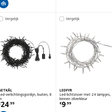
Vergelijk
Vergelijk
GETKÅL
LEDFYR
Led-verlichtingsgordijn, buiten, 8
Led-lichtsnoer met 24 lampjes,
m
binnen zilverkleur
Prijs € 24.99
Prijs € 9.99
24
9
€
.
99
€
.
99