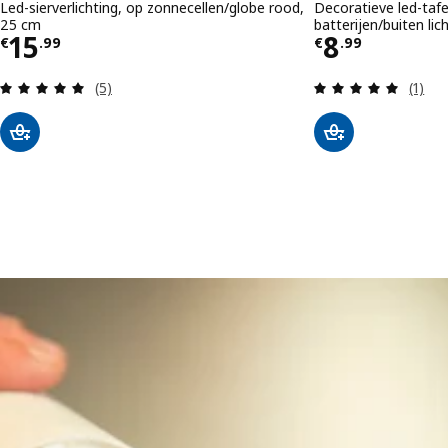
Led-sierverlichting, op zonnecellen/globe rood,
Decoratieve led-taf
25 cm
batterijen/buiten li
Prijs € 15.99
Prijs € 8.
15
8
€
.
99
€
.
99
Beoordeling: 5 van 5 sterren. Totaal beoordeling
Beoord
(5)
(1)