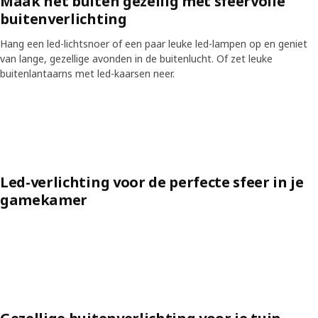
Maak het buiten gezellig met sfeervolle
buitenverlichting
Hang een led-lichtsnoer of een paar leuke led-lampen op en geniet
van lange, gezellige avonden in de buitenlucht. Of zet leuke
buitenlantaarns met led-kaarsen neer.
Skip listing
Led-verlichting voor de perfecte sfeer in je
gamekamer
Skip listing