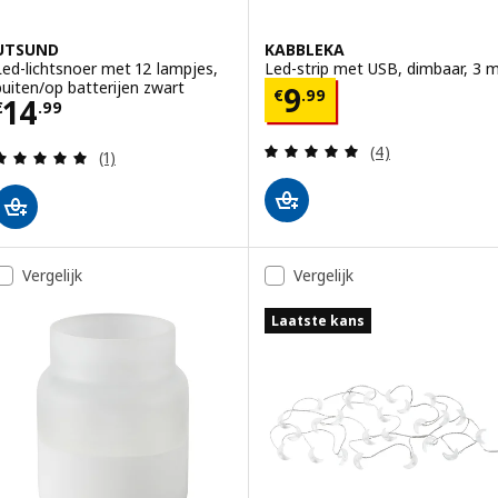
UTSUND
KABBLEKA
Led-lichtsnoer met 12 lampjes,
Led-strip met USB, dimbaar, 3 
buiten/op batterijen zwart
Prijs € 9.99
9
€
.
99
Prijs € 14.99
14
€
.
99
Beoordeling: 5 v
(4)
Beoordeling: 5 van 5 sterren. Totaal beoordeling
(1)
Vergelijk
Vergelijk
Laatste kans