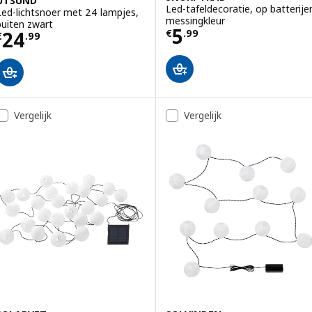
UTSUND
Led-tafeldecoratie, op batterije
Led-lichtsnoer met 24 lampjes,
messingkleur
buiten zwart
Prijs € 5.99
5
Prijs € 24.99
24
€
.
99
€
.
99
Vergelijk
Vergelijk