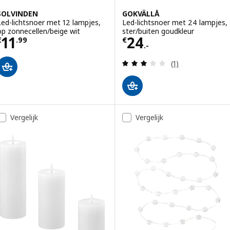
SOLVINDEN
GOKVÄLLÅ
Led-lichtsnoer met 12 lampjes,
Led-lichtsnoer met 24 lampjes,
op zonnecellen/beige wit
ster/buiten goudkleur
Prijs € 11.99
Prijs € 24.-
11
24
€
.
99
€
.-
Beoordeling: 3 v
(1)
Vergelijk
Vergelijk