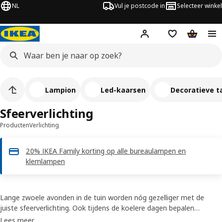
NL
Vul je postcode in
Selecteer winkel
Hej!
Log in
Boodschappenli
Winkelw
Lampion
Led-kaarsen
Decoratieve t
Sfeerverlichting
Producten
Verlichting
20% IKEA Family korting op alle bureaulampen en
klemlampen
Lange zwoele avonden in de tuin worden nóg gezelliger met de
juiste sfeerverlichting. Ook tijdens de koelere dagen bepalen
sfeerlampen voor binnen en buiten de stemming. Maak het binnen
Lees meer