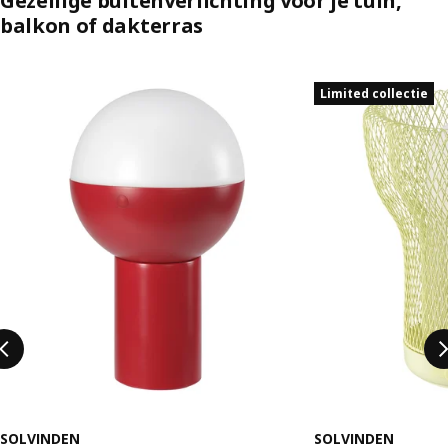
Gezellige buitenverlichting voor je tuin,
balkon of dakterras
Sla vermelding over
Limited collectie
SOLVINDEN
SOLVINDEN