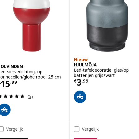
Nieuw
HJULMÖJA
SOLVINDEN
Led-tafeldecoratie, glas/op
Led-sierverlichting, op
batterijen grijszwart
zonnecellen/globe rood, 25 cm
Prijs € 3.99
3
Prijs € 15.99
15
€
.
99
€
.
99
Beoordeling: 5 van 5 sterren. Totaal beoordeling
(5)
Vergelijk
Vergelijk