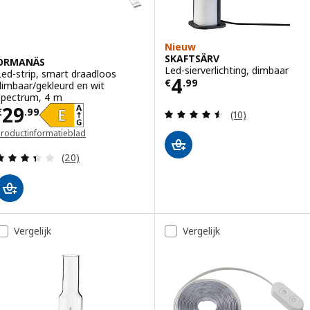
Nieuw
SKAFTSÄRV
ORMANÄS
Led-sierverlichting, dimbaar
Led-strip, smart draadloos
Prijs € 4.99
4
€
.
99
dimbaar/gekleurd en wit
spectrum, 4 m
Prijs € 29.99
29
Beoordeling: 4.5
€
.
99
(10)
Productinformatieblad
opent in een nieuw venster)
Beoordeling: 3.4 van 5 sterren. Totaal beoordelin
(20)
Vergelijk
Vergelijk