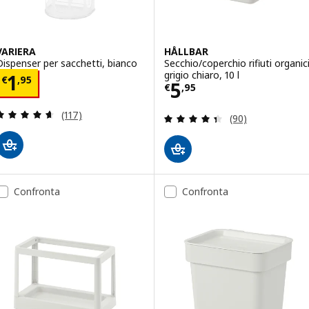
VARIERA
HÅLLBAR
Dispenser per sacchetti, bianco
Secchio/coperchio rifiuti organici
grigio chiaro, 10 l
Prezzo € 1,95
1
€
,
95
Prezzo € 5,95
5
€
,
95
Recensione: 4.6 fuori da 5 stelle. Totale recension
(117)
Recensione: 4.4 f
(90)
Confronta
Confronta