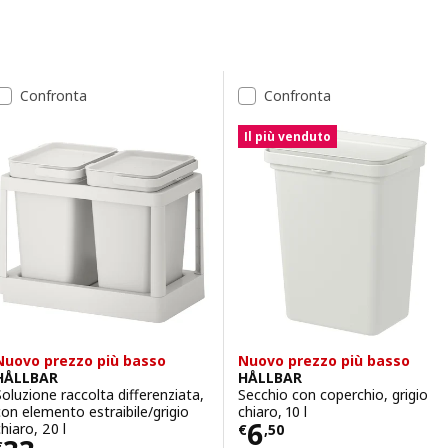
Passa ai risultati
Elenco dei risultati
Confronta
Confronta
Il più venduto
Nuovo prezzo più basso
Nuovo prezzo più basso
HÅLLBAR
HÅLLBAR
Soluzione raccolta differenziata,
Secchio con coperchio, grigio
con elemento estraibile/grigio
chiaro, 10 l
Prezzo € 6,50
6
hiaro, 20 l
€
,
50
€