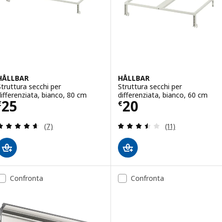
HÅLLBAR
HÅLLBAR
Struttura secchi per
Struttura secchi per
differenziata, bianco, 80 cm
differenziata, bianco, 60 cm
Prezzo € 25
Prezzo € 20
25
20
€
€
Recensione: 4.6 fuori da 5 stelle. Totale recension
Recensione: 3.5 f
(7)
(11)
Confronta
Confronta