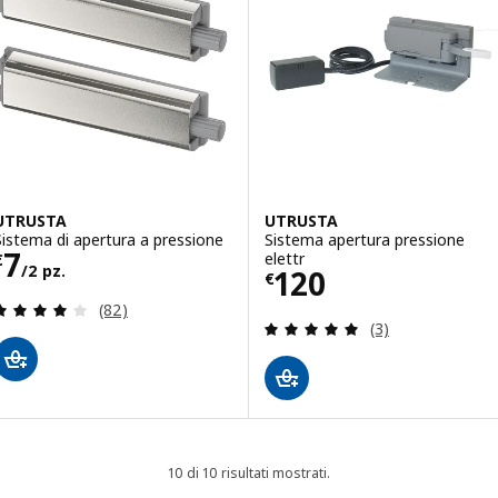
UTRUSTA
UTRUSTA
Sistema di apertura a pressione
Sistema apertura pressione
Prezzo € 7/2 pz.
7
elettr
€
/2 pz.
Prezzo € 120
120
€
Recensione: 4.1 fuori da 5 stelle. Totale recension
(82)
Recensione: 5 fuo
(3)
10 di 10 risultati mostrati.