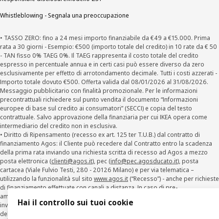
Whistleblowing - Segnala una preoccupazione
• TASSO ZERO: fino a 24 mesi importo finanziabile da €49 a €15.000. Prima
rata a 30 giorni - Esempio: €500 (importo totale del credito) in 10 rate da € 50
- TAN fisso 0% TAEG 0%. Il TAEG rappresenta il costo totale del credito
espresso in percentuale annua e in certi casi può essere diverso da zero
esclusivamente per effetto di arrotondamento decimale. Tutti i costi azzerati -
Importo totale dovuto €500. Offerta valida dal 08/01/2026 al 31/08/2026.
Messaggio pubblicitario con finalità promozionale. Per le informazioni
precontrattuali richiedere sul punto vendita il documento “Informazioni
europee di base sul credito ai consumatori” (SECCI) e copia del testo
contrattuale. Salvo approvazione della finanziaria per cui IKEA opera come
intermediario del credito non in esclusiva.
• Diritto di Ripensamento (recesso ex art. 125 ter T.U.B.) dal contratto di
finanziamento Agos: il Cliente può recedere dal Contratto entro la scadenza
della prima rata inviando una richiesta scritta di recesso ad Agos a mezzo
posta elettronica (
clienti@agos.it
), pec (
info@pec.agosducato.it
), posta
cartacea (Viale Fulvio Testi, 280 - 20126 Milano) e per via telematica –
utilizzando la funzionalità sul sito
www.agos.it
(“Recesso”) - anche per richieste
di finanziamento effettuate con canali a distanza. In caso di pre-
ammortamento, la comunicazione di recesso da parte del Cliente deve essere
Hai il controllo sui tuoi cookie
inviata, con le modalità di cui sopra entro 30 giorni dalla data di accettazione
della richiesta di finanziamento.