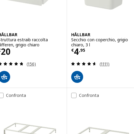
HÅLLBAR
HÅLLBAR
Struttura estraib raccolta
Secchio con coperchio, grigio
ifferen, grigio chiaro
chiaro, 3 l
Prezzo € 20
Prezzo € 4,95
20
4
€
€
,
95
Recensione: 4.7 fuori da 5 stelle. Totale recension
Recensione: 4.6 f
(156)
(1111)
Confronta
Confronta