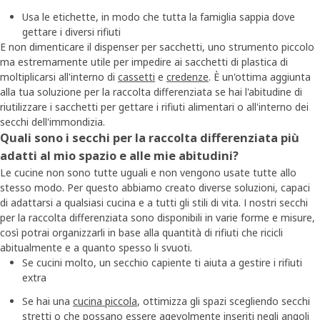
Usa le etichette, in modo che tutta la famiglia sappia dove
gettare i diversi rifiuti
E non dimenticare il dispenser per sacchetti, uno strumento piccolo
ma estremamente utile per impedire ai sacchetti di plastica di
moltiplicarsi all'interno di
cassetti
e
credenze
. È un'ottima aggiunta
alla tua soluzione per la raccolta differenziata se hai l'abitudine di
riutilizzare i sacchetti per gettare i rifiuti alimentari o all'interno dei
secchi dell'immondizia.
Quali sono i secchi per la raccolta differenziata più
adatti al mio spazio e alle mie abitudini?
Le cucine non sono tutte uguali e non vengono usate tutte allo
stesso modo. Per questo abbiamo creato diverse soluzioni, capaci
di adattarsi a qualsiasi cucina e a tutti gli stili di vita. I nostri secchi
per la raccolta differenziata sono disponibili in varie forme e misure,
così potrai organizzarli in base alla quantità di rifiuti che ricicli
abitualmente e a quanto spesso li svuoti.
Se cucini molto, un secchio capiente ti aiuta a gestire i rifiuti
extra
Se hai una
cucina piccola
, ottimizza gli spazi scegliendo secchi
stretti o che possano essere agevolmente inseriti negli angoli