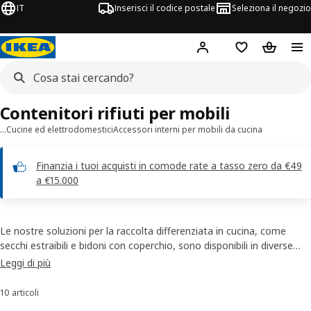
IT
Inserisci il codice postale
Seleziona il negozio
Hej!
Accedi
Lista dei deside
Carrello
Contenitori rifiuti per mobili
…
Cucine ed elettrodomestici
Accessori interni per mobili da cucina
Finanzia i tuoi acquisti in comode rate a tasso zero da €49
a €15.000
Le nostre soluzioni per la raccolta differenziata in cucina, come
secchi estraibili e bidoni con coperchio, sono disponibili in diverse
forme e misure per aiutarti a trovare la combinazione più adatta alle
Leggi di più
tue esigenze e vivere una vita più sostenibile in casa. Scopri vari
modelli e dimensioni di
pattumiere e secchi per la raccolta
10 articoli
Ordina e filtra
differenziata.