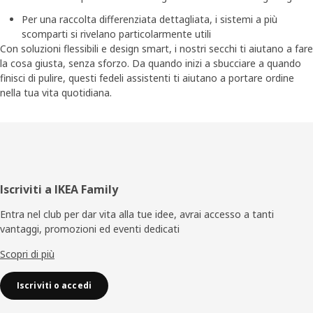
Per una raccolta differenziata dettagliata, i sistemi a più
scomparti si rivelano particolarmente utili
Con soluzioni flessibili e design smart, i nostri secchi ti aiutano a fare
la cosa giusta, senza sforzo. Da quando inizi a sbucciare a quando
finisci di pulire, questi fedeli assistenti ti aiutano a portare ordine
nella tua vita quotidiana.
Piè
Iscriviti a IKEA Family
di
Entra nel club per dar vita alla tue idee, avrai accesso a tanti
vantaggi, promozioni ed eventi dedicati
pagina
Scopri di più
Iscriviti o accedi