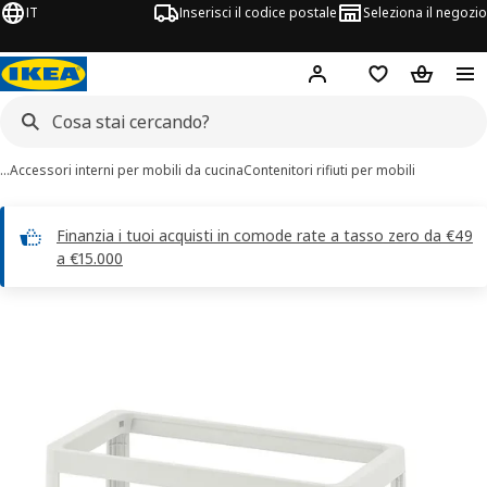
IT
Inserisci il codice postale
Seleziona il negozio
Hej!
Accedi
Lista dei deside
Carrello
…
Accessori interni per mobili da cucina
Contenitori rifiuti per mobili
Finanzia i tuoi acquisti in comode rate a tasso zero da €49
a €15.000
magini di 5 HÅLLBAR
 immagini