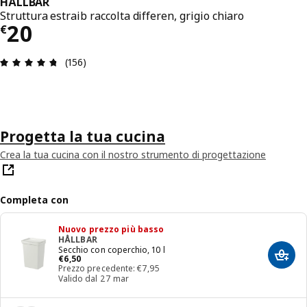
HÅLLBAR
Struttura estraib raccolta differen, grigio chiaro
Prezzo € 20
20
€
Recensione: 4.7 di 5 stelle. Recensioni totali: 156
(156)
Progetta la tua cucina
Crea la tua cucina con il nostro strumento di progettazione
Completa con
Nuovo prezzo più basso
HÅLLBAR
Secchio con coperchio, 10 l
Prezzo € 6,50
€
6
,
50
Aggiun
Prezzo precedente: €7,95
Valido dal 27 mar