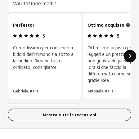
Valutazione media
Salta le recensioni
Perfetto!
Ottimo acquisto 😁
Recensione: 5 di 5 stelle.
Recensione: 5
5
5
Comodissimo per contenere i
Ottimismo aquisto pratic
bidoni dell’immondizia sotto al
leggeri e un prezzo giust
lavandino. Rimane tutto
non guasta di questi peri
ordinato, consigliato!
,ora si che faccio la
differenziata come si dev
grazie ikea
Gabriele, Italia
Antonela, Italia
Mostra tutte le recensioni