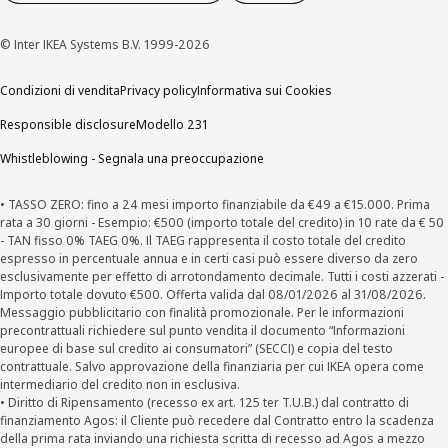
© Inter IKEA Systems B.V. 1999-2026
Condizioni di vendita
Privacy policy
Informativa sui Cookies
Responsible disclosure
Modello 231
Whistleblowing - Segnala una preoccupazione
• TASSO ZERO: fino a 24 mesi importo finanziabile da €49 a €15.000. Prima
rata a 30 giorni - Esempio: €500 (importo totale del credito) in 10 rate da € 50
- TAN fisso 0% TAEG 0%. Il TAEG rappresenta il costo totale del credito
espresso in percentuale annua e in certi casi può essere diverso da zero
esclusivamente per effetto di arrotondamento decimale. Tutti i costi azzerati -
Importo totale dovuto €500. Offerta valida dal 08/01/2026 al 31/08/2026.
Messaggio pubblicitario con finalità promozionale. Per le informazioni
precontrattuali richiedere sul punto vendita il documento “Informazioni
europee di base sul credito ai consumatori” (SECCI) e copia del testo
contrattuale. Salvo approvazione della finanziaria per cui IKEA opera come
intermediario del credito non in esclusiva.
• Diritto di Ripensamento (recesso ex art. 125 ter T.U.B.) dal contratto di
finanziamento Agos: il Cliente può recedere dal Contratto entro la scadenza
della prima rata inviando una richiesta scritta di recesso ad Agos a mezzo