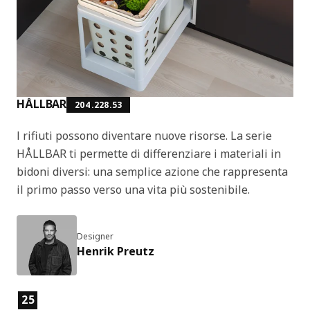
HÅLLBAR
204.228.53
I rifiuti possono diventare nuove risorse. La serie
HÅLLBAR ti permette di differenziare i materiali in
bidoni diversi: una semplice azione che rappresenta
il primo passo verso una vita più sostenibile.
Designer
Henrik Preutz
Caratteristiche del prodotto
25