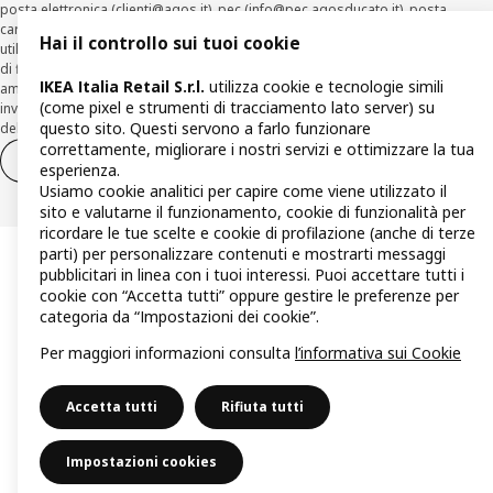
posta elettronica (
clienti@agos.it
), pec (
info@pec.agosducato.it
), posta
cartacea (Viale Fulvio Testi, 280 - 20126 Milano) e per via telematica –
Hai il controllo sui tuoi cookie
utilizzando la funzionalità sul sito
www.agos.it
(“Recesso”) - anche per richieste
di finanziamento effettuate con canali a distanza. In caso di pre-
IKEA Italia Retail S.r.l.
utilizza cookie e tecnologie simili
ammortamento, la comunicazione di recesso da parte del Cliente deve essere
(come pixel e strumenti di tracciamento lato server) su
inviata, con le modalità di cui sopra entro 30 giorni dalla data di accettazione
questo sito. Questi servono a farlo funzionare
della richiesta di finanziamento.
correttamente, migliorare i nostri servizi e ottimizzare la tua
Diritto di recesso
Diritto di recesso per i servizi
esperienza.
Usiamo cookie analitici per capire come viene utilizzato il
sito e valutarne il funzionamento, cookie di funzionalità per
ricordare le tue scelte e cookie di profilazione (anche di terze
parti) per personalizzare contenuti e mostrarti messaggi
pubblicitari in linea con i tuoi interessi. Puoi accettare tutti i
cookie con “Accetta tutti” oppure gestire le preferenze per
categoria da “Impostazioni dei cookie”.
Per maggiori informazioni consulta
l’informativa sui Cookie
Accetta tutti
Rifiuta tutti
Impostazioni cookies