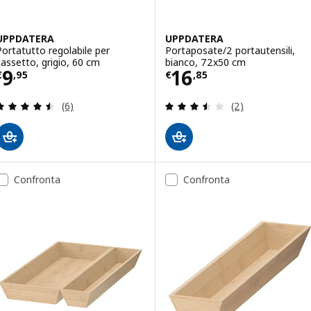
UPPDATERA
UPPDATERA
Portatutto regolabile per
Portaposate/2 portautensili,
cassetto, grigio, 60 cm
bianco, 72x50 cm
Prezzo € 9,95
Prezzo € 16,85
9
16
€
,
95
€
,
85
Recensione: 4.5 fuori da 5 stelle. Totale recension
Recensione: 3.5 f
(6)
(2)
Confronta
Confronta