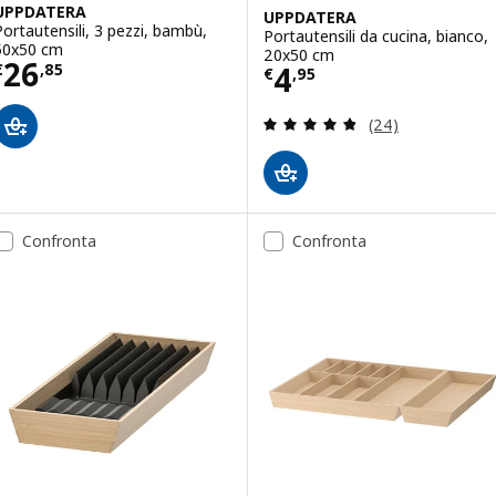
UPPDATERA
UPPDATERA
Portautensili, 3 pezzi, bambù,
Portautensili da cucina, bianco,
50x50 cm
20x50 cm
Prezzo € 26,85
26
Prezzo € 4,95
4
€
,
85
€
,
95
Recensione: 4.8 f
(24)
Confronta
Confronta