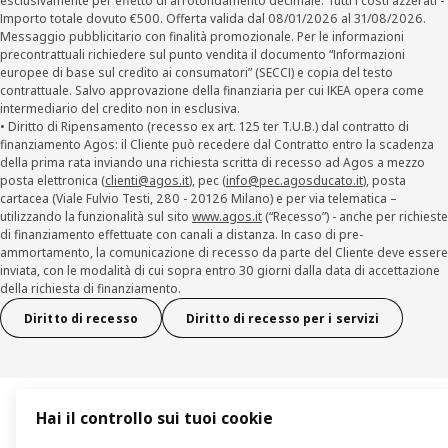
esclusivamente per effetto di arrotondamento decimale. Tutti i costi azzerati -
Importo totale dovuto €500. Offerta valida dal 08/01/2026 al 31/08/2026.
Messaggio pubblicitario con finalità promozionale. Per le informazioni
precontrattuali richiedere sul punto vendita il documento “Informazioni
europee di base sul credito ai consumatori” (SECCI) e copia del testo
contrattuale. Salvo approvazione della finanziaria per cui IKEA opera come
intermediario del credito non in esclusiva.
• Diritto di Ripensamento (recesso ex art. 125 ter T.U.B.) dal contratto di
finanziamento Agos: il Cliente può recedere dal Contratto entro la scadenza
della prima rata inviando una richiesta scritta di recesso ad Agos a mezzo
posta elettronica (
clienti@agos.it
), pec (
info@pec.agosducato.it
), posta
cartacea (Viale Fulvio Testi, 280 - 20126 Milano) e per via telematica –
utilizzando la funzionalità sul sito
www.agos.it
(“Recesso”) - anche per richieste
di finanziamento effettuate con canali a distanza. In caso di pre-
ammortamento, la comunicazione di recesso da parte del Cliente deve essere
inviata, con le modalità di cui sopra entro 30 giorni dalla data di accettazione
della richiesta di finanziamento.
Diritto di recesso
Diritto di recesso per i servizi
Hai il controllo sui tuoi cookie