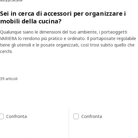
Dotato di comodi scomparti, il portaposate ti aiuta a tenere in
ordine gli utenti essenziali per la cucina. Per una sistemazione
Sei in cerca di accessori per organizzare i
ottimale anche dei tuoi coltelli, valuta l'utilità di un portacoltelli da
mobili della cucina?
cassetto, ideale per mantenere le lame protette, organizzate e
sempre a portata di mano in tutta sicurezza.
Qualunque siano le dimensioni del tuo ambiente, i portaoggetti
VARIERA lo rendono più pratico e ordinato. Il portaposate regolabile
tiene gli utensili e le posate organizzati, così trovi subito quello che
 la trascrizione
Sospendi video
cerchi.
Skip listing
39 articoli
Ordina e filtra
Passa ai risultati
Elenco dei risultati
Confronta
Confronta