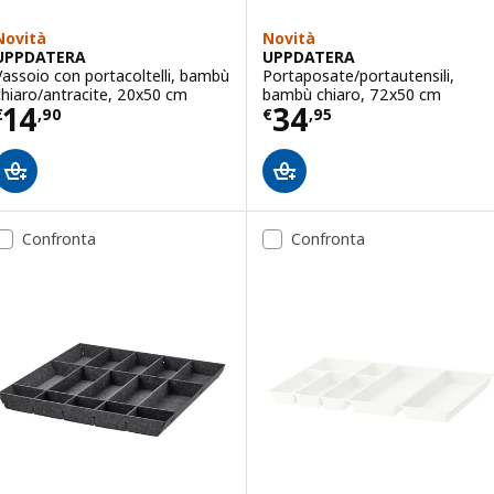
Novità
Novità
UPPDATERA
UPPDATERA
Vassoio con portacoltelli, bambù
Portaposate/portautensili,
chiaro/antracite, 20x50 cm
bambù chiaro, 72x50 cm
Prezzo € 14,90
Prezzo € 34,95
14
34
€
,
90
€
,
95
Confronta
Confronta