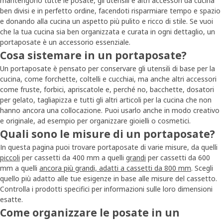
mantengono tutte le posate, gli utensili e altri accessori da cucina
ben divisi e in perfetto ordine, facendoti risparmiare tempo e spazio
e donando alla cucina un aspetto più pulito e ricco di stile. Se vuoi
che la tua cucina sia ben organizzata e curata in ogni dettaglio, un
portaposate è un accessorio essenziale.
Cosa sistemare in un portaposate?
Un portaposate è pensato per conservare gli utensili di base per la
cucina, come forchette, coltelli e cucchiai, ma anche altri accessori
come fruste, forbici, apriscatole e, perché no, bacchette, dosatori
per gelato, tagliapizza e tutti gli altri articoli per la cucina che non
hanno ancora una collocazione. Puoi usarlo anche in modo creativo
e originale, ad esempio per organizzare gioielli o cosmetici.
Quali sono le misure di un portaposate?
In questa pagina puoi trovare portaposate di varie misure, da quelli
piccoli
per cassetti da 400 mm a quelli
grandi
per cassetti da 600
mm a quelli
ancora più grandi, adatti a cassetti da 800 mm
. Scegli
quello più adatto alle tue esigenze in base alle misure del cassetto.
Controlla i prodotti specifici per informazioni sulle loro dimensioni
esatte.
Come organizzare le posate in un