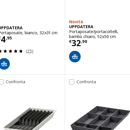
Novità
UPPDATERA
UPPDATERA
Portaposate/portacoltelli,
Portaposate, bianco, 32x31 cm
Prezzo € 4,95
bambù chiaro, 52x50 cm
4
€
,
95
Prezzo € 32,90
32
€
,
90
Recensione: 4.8 fuori da 5 stelle. Totale recension
(25)
Confronta
Confronta