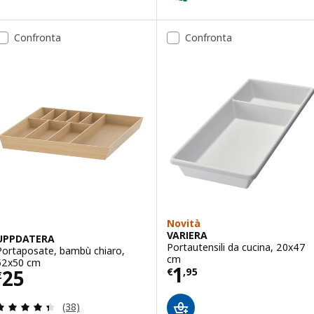
Confronta
Confronta
Novità
VARIERA
UPPDATERA
Portautensili da cucina, 20x47
Portaposate, bambù chiaro,
cm
52x50 cm
Prezzo € 1,95
1
Prezzo € 25
25
€
,
95
€
Recensione: 4.4 fuori da 5 stelle. Totale recension
(38)