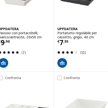
UPPDATERA
UPPDATERA
Vassoio con portacoltelli,
Portatutto regolabile per
bianco/antracite, 20x50 cm
cassetto, grigio, 40 cm
Prezzo € 9,90
Prezzo € 7,95
9
7
€
,
90
€
,
95
Recensione: 5 fuori da 5 stelle. Totale recensioni:
Recensione: 4.2 f
(7)
(10)
Confronta
Confronta