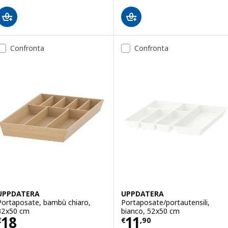
Confronta
Confronta
UPPDATERA
UPPDATERA
Portaposate, bambù chiaro,
Portaposate/portautensili,
32x50 cm
bianco, 52x50 cm
Prezzo € 18
Prezzo € 11,90
18
11
€
€
,
90