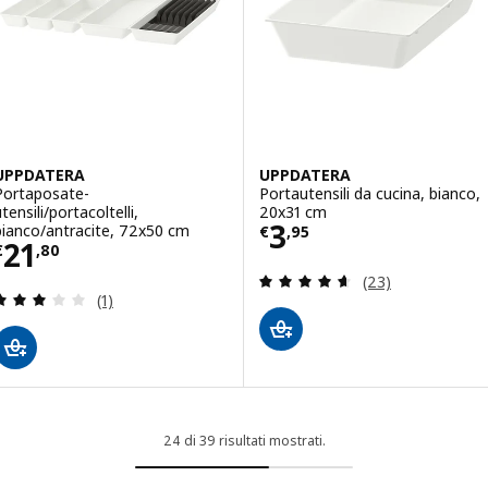
UPPDATERA
UPPDATERA
Portaposate-
Portautensili da cucina, bianco,
tensili/portacoltelli,
20x31 cm
Prezzo € 3,95
3
bianco/antracite, 72x50 cm
€
,
95
Prezzo € 21,80
21
€
,
80
Recensione: 4.6 f
(23)
Recensione: 3 fuori da 5 stelle. Totale recensioni:
(1)
24 di 39 risultati mostrati.