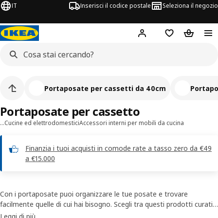
IT
Inserisci il codice postale
Seleziona il negozio
Hej!
Accedi
Lista dei deside
Carrello
Portaposate per cassetti da 40cm
Portapo
Portaposate per cassetto
…
Cucine ed elettrodomestici
Accessori interni per mobili da cucina
Finanzia i tuoi acquisti in comode rate a tasso zero da €49
a €15.000
Con i portaposate puoi organizzare le tue posate e trovare
facilmente quelle di cui hai bisogno. Scegli tra questi prodotti curati
in ogni dettaglio, come un portaposate in bambù o in plastica.
Leggi di più