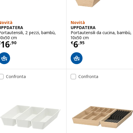
Novità
Novità
UPPDATERA
UPPDATERA
Portautensili, 2 pezzi, bambù,
Portautensili da cucina, bambù,
30x50 cm
10x50 cm
Prezzo € 16,90
Prezzo € 6,95
16
6
€
,
90
€
,
95
Confronta
Confronta