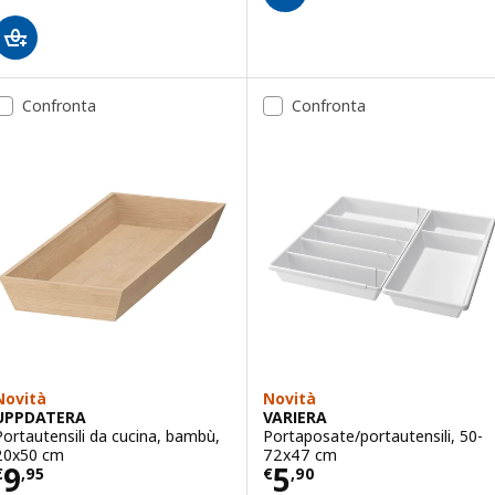
Confronta
Confronta
Novità
Novità
UPPDATERA
VARIERA
Portautensili da cucina, bambù,
Portaposate/portautensili, 50-
20x50 cm
72x47 cm
Prezzo € 9,95
Prezzo € 5,90
9
5
€
,
95
€
,
90