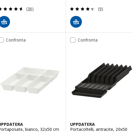
Recensione: 4.6 fuori da 5 stelle. Totale recension
Recensione: 4.4 f
(36)
(9)
Confronta
Confronta
UPPDATERA
UPPDATERA
Portaposate, bianco, 32x50 cm
Portacoltelli, antracite, 20x50