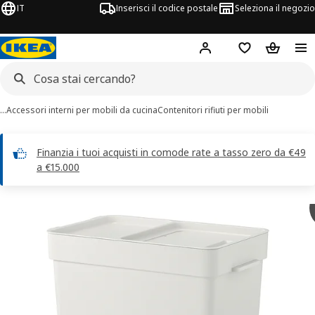
IT
Inserisci il codice postale
Seleziona il negozio
Hej!
Accedi
Lista dei deside
Carrello
…
Accessori interni per mobili da cucina
Contenitori rifiuti per mobili
Finanzia i tuoi acquisti in comode rate a tasso zero da €49
a €15.000
magini di 7 HÅLLBAR
 immagini