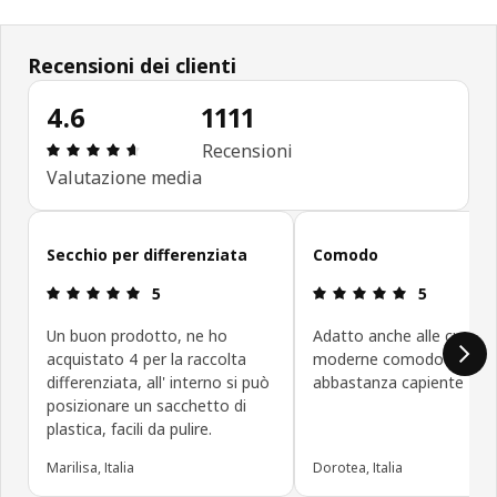
Recensioni dei clienti
4.6
1111
Recensione: 4.6 di 5 stelle. Recensioni totali: 1111
Recensioni
Valutazione media
Salta le recensioni
Secchio per differenziata
Comodo
Recensione: 5 di 5 stelle.
Recensione: 5
5
5
Un buon prodotto, ne ho
Adatto anche alle cucin
acquistato 4 per la raccolta
moderne comodo conten
differenziata, all' interno si può
abbastanza capiente
posizionare un sacchetto di
plastica, facili da pulire.
Marilisa, Italia
Dorotea, Italia