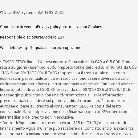
© Inter IKEA Systems B.V. 1999-2026
Condizioni di vendita
Privacy policy
Informativa sui Cookies
Responsible disclosure
Modello 231
Whistleblowing - Segnala una preoccupazione
• TASSO ZERO: fino a 24 mesi importo finanziabile da €49 a €15.000. Prima
rata a 30 giorni - Esempio: €500 (importo totale del credito) in 10 rate da € 50
- TAN fisso 0% TAEG 0%. Il TAEG rappresenta il costo totale del credito
espresso in percentuale annua e in certi casi può essere diverso da zero
esclusivamente per effetto di arrotondamento decimale. Tutti i costi azzerati -
Importo totale dovuto €500. Offerta valida dal 08/01/2026 al 31/08/2026.
Messaggio pubblicitario con finalità promozionale. Per le informazioni
precontrattuali richiedere sul punto vendita il documento “Informazioni
europee di base sul credito ai consumatori” (SECCI) e copia del testo
contrattuale. Salvo approvazione della finanziaria per cui IKEA opera come
intermediario del credito non in esclusiva.
• Diritto di Ripensamento (recesso ex art. 125 ter T.U.B.) dal contratto di
finanziamento Agos: il Cliente può recedere dal Contratto entro la scadenza
della prima rata inviando una richiesta scritta di recesso ad Agos a mezzo