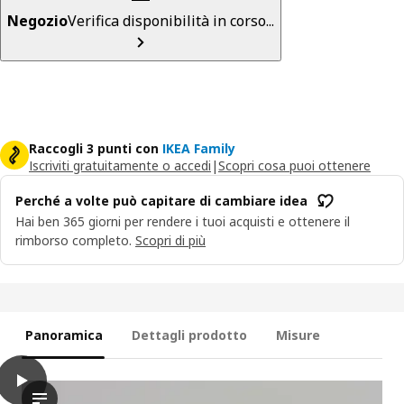
Negozio
Verifica disponibilità in corso...
Raccogli 3 punti con
IKEA Family
Iscriviti gratuitamente o accedi
|
Scopri cosa puoi ottenere
Perché a volte può capitare di cambiare idea
Hai ben 365 giorni per rendere i tuoi acquisti e ottenere il
rimborso completo.
Scopri di più
Panoramica
Dettagli prodotto
Misure
play
HÅLLBAR Secchio con coperchio, grigio chiaro, 35 l
Nel video, una persona mostra il cestino HÅLLBAR con coperchio 