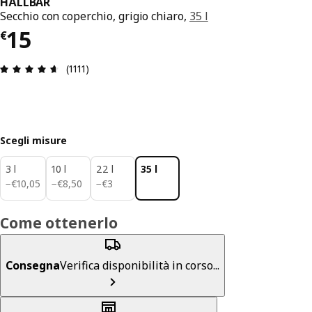
HÅLLBAR
Secchio con coperchio, grigio chiaro,
35 l
Prezzo € 15
15
€
Recensione: 4.6 di 5 stelle. Recensioni totali: 111
(1111)
Scegli misure
3 l
10 l
22 l
35 l
€ 10,05
€ 8,50
€ 3
−
€
10
,
05
−
€
8
,
50
−
€
3
Come ottenerlo
Consegna
Verifica disponibilità in corso...