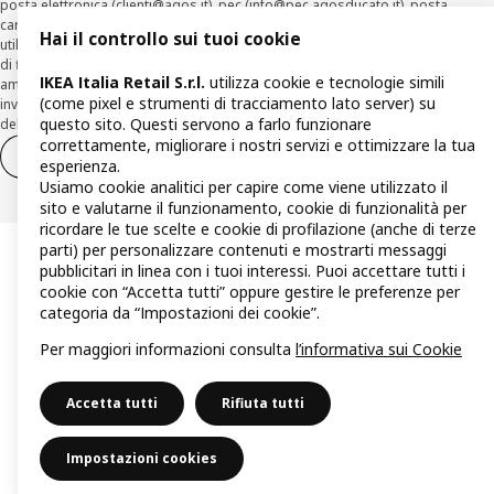
posta elettronica (
clienti@agos.it
), pec (
info@pec.agosducato.it
), posta
cartacea (Viale Fulvio Testi, 280 - 20126 Milano) e per via telematica –
Hai il controllo sui tuoi cookie
utilizzando la funzionalità sul sito
www.agos.it
(“Recesso”) - anche per richieste
di finanziamento effettuate con canali a distanza. In caso di pre-
IKEA Italia Retail S.r.l.
utilizza cookie e tecnologie simili
ammortamento, la comunicazione di recesso da parte del Cliente deve essere
(come pixel e strumenti di tracciamento lato server) su
inviata, con le modalità di cui sopra entro 30 giorni dalla data di accettazione
questo sito. Questi servono a farlo funzionare
della richiesta di finanziamento.
correttamente, migliorare i nostri servizi e ottimizzare la tua
Diritto di recesso
Diritto di recesso per i servizi
esperienza.
Usiamo cookie analitici per capire come viene utilizzato il
sito e valutarne il funzionamento, cookie di funzionalità per
ricordare le tue scelte e cookie di profilazione (anche di terze
parti) per personalizzare contenuti e mostrarti messaggi
pubblicitari in linea con i tuoi interessi. Puoi accettare tutti i
cookie con “Accetta tutti” oppure gestire le preferenze per
categoria da “Impostazioni dei cookie”.
Per maggiori informazioni consulta
l’informativa sui Cookie
Accetta tutti
Rifiuta tutti
Impostazioni cookies