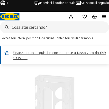
IT
Inserisci il codice postale
Seleziona il negozio
Hej!
Accedi
Lista dei deside
Carrello
…
Accessori interni per mobili da cucina
Contenitori rifiuti per mobili
Finanzia i tuoi acquisti in comode rate a tasso zero da €49
a €15.000
agini di 5 VARIERA
 immagini