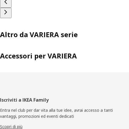
Altro da VARIERA serie
Accessori per VARIERA
Piè
Iscriviti a IKEA Family
di
Entra nel club per dar vita alla tue idee, avrai accesso a tanti
vantaggi, promozioni ed eventi dedicati
pagina
Scopri di più