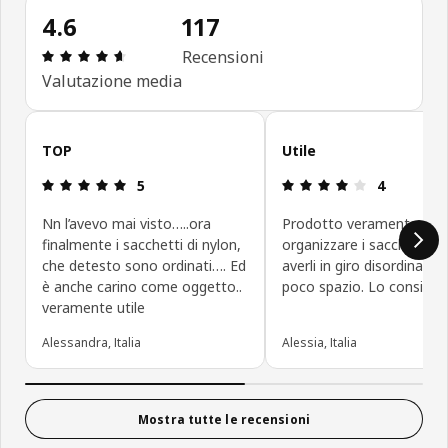
4.6
117
Recensione: 4.6 di 5 stelle. Recensioni totali: 117
Recensioni
Valutazione media
Salta le recensioni
TOP
Utile
Recensione: 5 di 5 stelle.
Recensione: 4
5
4
Nn l’avevo mai visto…..ora
Prodotto veramente utile
finalmente i sacchetti di nylon,
organizzare i sacchetti e
che detesto sono ordinati…. Ed
averli in giro disordinati.
è anche carino come oggetto..
poco spazio. Lo consiglio
veramente utile
Alessandra, Italia
Alessia, Italia
Mostra tutte le recensioni