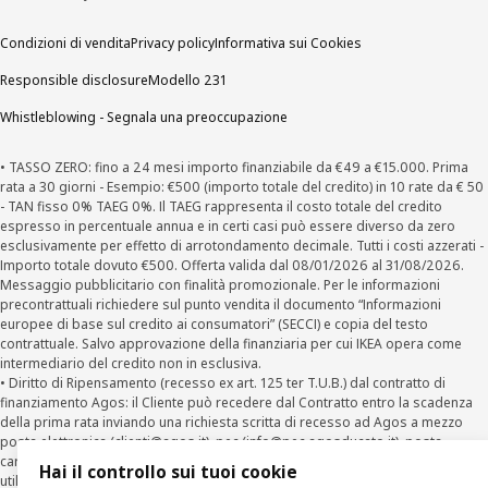
Condizioni di vendita
Privacy policy
Informativa sui Cookies
Responsible disclosure
Modello 231
Whistleblowing - Segnala una preoccupazione
• TASSO ZERO: fino a 24 mesi importo finanziabile da €49 a €15.000. Prima
rata a 30 giorni - Esempio: €500 (importo totale del credito) in 10 rate da € 50
- TAN fisso 0% TAEG 0%. Il TAEG rappresenta il costo totale del credito
espresso in percentuale annua e in certi casi può essere diverso da zero
esclusivamente per effetto di arrotondamento decimale. Tutti i costi azzerati -
Importo totale dovuto €500. Offerta valida dal 08/01/2026 al 31/08/2026.
Messaggio pubblicitario con finalità promozionale. Per le informazioni
precontrattuali richiedere sul punto vendita il documento “Informazioni
europee di base sul credito ai consumatori” (SECCI) e copia del testo
contrattuale. Salvo approvazione della finanziaria per cui IKEA opera come
intermediario del credito non in esclusiva.
• Diritto di Ripensamento (recesso ex art. 125 ter T.U.B.) dal contratto di
finanziamento Agos: il Cliente può recedere dal Contratto entro la scadenza
della prima rata inviando una richiesta scritta di recesso ad Agos a mezzo
posta elettronica (
clienti@agos.it
), pec (
info@pec.agosducato.it
), posta
cartacea (Viale Fulvio Testi, 280 - 20126 Milano) e per via telematica –
Hai il controllo sui tuoi cookie
utilizzando la funzionalità sul sito
www.agos.it
(“Recesso”) - anche per richieste