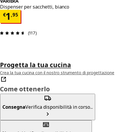
VARIERA
Dispenser per sacchetti, bianco
Prezzo € 1,95
1
€
,
95
Recensione: 4.6 di 5 stelle. Recensioni totali: 117
(117)
Progetta la tua cucina
Crea la tua cucina con il nostro strumento di progettazione
Come ottenerlo
Consegna
Verifica disponibilità in corso...