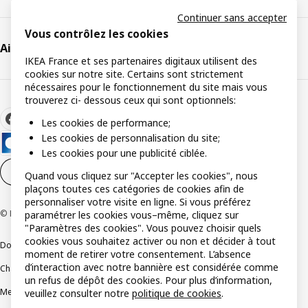
Continuer sans accepter
Vous contrôlez les cookies
Aide et support
IKEA France et ses partenaires digitaux utilisent des
cookies sur notre site. Certains sont strictement
nécessaires pour le fonctionnement du site mais vous
trouverez ci- dessous ceux qui sont optionnels:
Les cookies de performance;
Les cookies de personnalisation du site;
Les cookies pour une publicité ciblée.
Paramètres des cookies
FR
Quand vous cliquez sur "Accepter les cookies", nous
plaçons toutes ces catégories de cookies afin de
personnaliser votre visite en ligne. Si vous préférez
© Inter IKEA Systems B.V 1999-2026
paramétrer les cookies vous–même, cliquez sur
"Paramètres des cookies". Vous pouvez choisir quels
cookies vous souhaitez activer ou non et décider à tout
Documents juridiques et informations légales
moment de retirer votre consentement. L’absence
d’interaction avec notre bannière est considérée comme
Charte de protection des données
Politique relative aux cookies
un refus de dépôt des cookies. Pour plus d’information,
Mentions légales
Alertes fraude
Rappel produit
Accessibilité : non conforme
veuillez consulter notre
politique de cookies
.