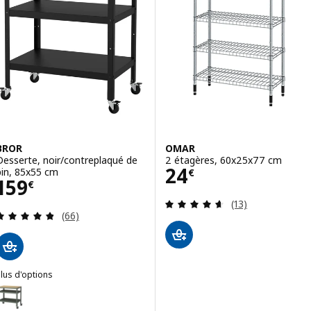
BROR
OMAR
Desserte, noir/contreplaqué de
2 étagères, 60x25x77 cm
Prix 24€
24
pin, 85x55 cm
€
Prix 159€
159
€
Révision: 4.6 ho
(13)
Révision: 4.8 hors de 5 étoiles. Nombre total de 
(66)
lus d'options
BROR
ption : BROR, Desserte, gris vert/contreplaqué de pin, 85x55 cm