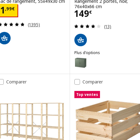
Sac de rangement, 55x49x30 cm
Rangement 2 portes, noir,
76x40x66 cm
Prix 1,99€
1
,
99
€
Prix 149€
149
€
Révision: 4.8 hors de 5 étoiles. Nombre total de 
(1395)
Révision: 4.1 ho
(13)
Plus d'options
BROR
Option : BROR, Rangement 2 por
Comparer
Comparer
Top ventes