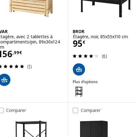
IVAR
BROR
Étagère, avec 2 tablettes à
Étagère, noir, 85x55x110 cm
Prix 95€
95
compartiments/pin, 89x30x124
€
cm
Prix 156,99€
156
,
99
€
Révision: 4.2 ho
(6)
Révision: 5 hors de 5 étoiles. Nombre total de c
(1)
Plus d'options
BROR
Option : BROR, Étagère, noir, 6
Option : BROR, Étagère, noir, 6
Comparer
Comparer