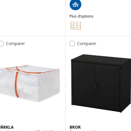
Plus d'options
HEJNE
Option : HEJNE, 3 sections/étag
Comparer
Comparer
PÄRKLA
BROR