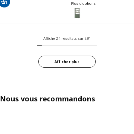
Plus d'options
BROR
Option : BROR, Colonne, gris ve
Affiche 24 résultats sur 291
Afficher plus
Nous vous recommandons