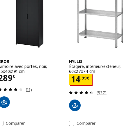
BROR
HYLLIS
Armoire avec portes, noir,
Étagère, intérieur/extérieur,
85x40x191 cm
60x27x74 cm
Prix 289€
289
Prix 14,99€
€
14
,
99
€
Révision: 4.2 hors de 5 étoiles. Nombre total de
(11)
Révision: 4.4 ho
(537)
Comparer
Comparer