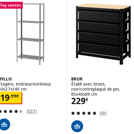
Top ventes
HYLLIS
BROR
Étagère, intérieur/extérieur,
Établi avec tiroirs,
60x27x140 cm
noir/contreplaqué de pin,
85x40x89 cm
Prix 19,99€
19
,
99
€
Prix 229€
229
€
Révision: 4.4 hors de 5 étoiles. Nombre total de
(537)
Révision: 4.8 ho
(10)