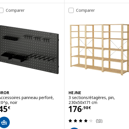
Comparer
Comparer
BROR
HEJNE
Accessoires panneau perforé,
3 sections/étagères, pin,
20^p, noir
230x50x171 cm
Prix 45€
Prix 176,98€
45
176
€
,
98
€
Révision: 4.2 ho
(10)