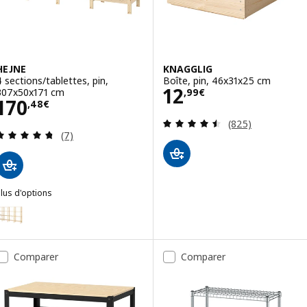
HEJNE
KNAGGLIG
4 sections/tablettes, pin,
Boîte, pin, 46x31x25 cm
Prix 12,99€
12
307x50x171 cm
,
99
€
Prix 170,48€
170
,
48
€
Révision: 4.5 ho
(825)
Révision: 4.7 hors de 5 étoiles. Nombre total de
(7)
lus d'options
EJNE
ption : HEJNE, 4 sections/tablettes, pin, 307x31x171 cm
Comparer
Comparer