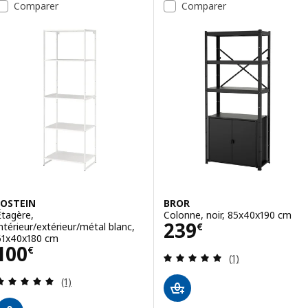
Comparer
Comparer
JOSTEIN
BROR
Étagère,
Colonne, noir, 85x40x190 cm
Prix 239€
239
intérieur/extérieur/métal blanc,
€
61x40x180 cm
Prix 100€
100
€
Révision: 5 hors
(1)
Révision: 5 hors de 5 étoiles. Nombre total de c
(1)