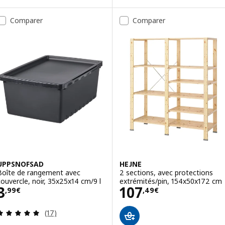
Comparer
Comparer
UPPSNOFSAD
HEJNE
Boîte de rangement avec
2 sections, avec protections
couvercle, noir, 35x25x14 cm/9 l
extrémités/pin, 154x50x172 cm
Prix 3,99€
Prix 107,49€
3
107
,
99
€
,
49
€
Révision: 4.9 hors de 5 étoiles. Nombre total de 
(17)