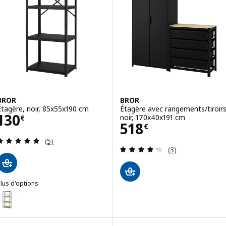
BROR
BROR
Étagère, noir, 85x55x190 cm
Étagère avec rangements/tiroirs
Prix 130€
130
noir, 170x40x191 cm
€
Prix 518€
518
€
Révision: 4.8 hors de 5 étoiles. Nombre total de 
(5)
Révision: 4.3 ho
(3)
lus d'options
BROR
ption : BROR, Étagère, gris vert/contreplaqué de pin, 85x55x190 cm