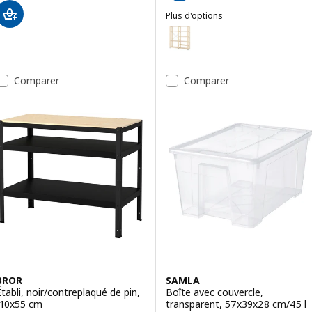
Plus d'options
HEJNE
Option : HEJNE, 2 sections, ave
Comparer
Comparer
BROR
SAMLA
Établi, noir/contreplaqué de pin,
Boîte avec couvercle,
110x55 cm
transparent, 57x39x28 cm/45 l