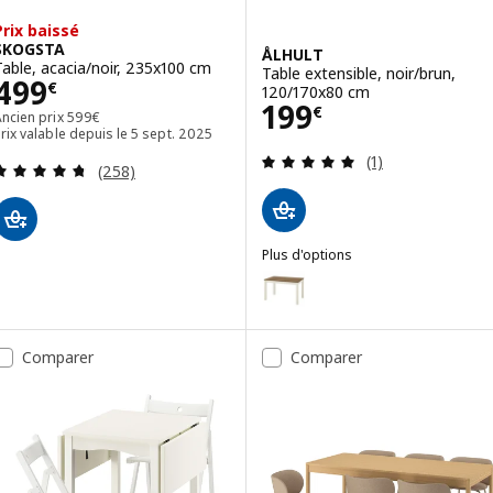
Prix baissé
SKOGSTA
ÅLHULT
Table, acacia/noir, 235x100 cm
Table extensible, noir/brun,
Prix 499€
499
€
120/170x80 cm
Prix 199€
199
€
Ancien prix 599€
Ancien prix
599
€
rix valable depuis le 5 sept. 2025
Révision: 5 hors
(1)
Révision: 4.7 hors de 5 étoiles. Nombre total de
(258)
Plus d'options
ÅLHULT
Option : ÅLHULT, Table extensib
Comparer
Comparer