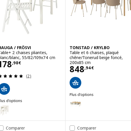
HAUGA / FRÖSVI
TONSTAD / KRYLBO
Table+ 2 chaises pliantes,
Table et 6 chaises, plaqué
blanc/blanc, 55/82/109x74 cm
chêne/Tonerud beige foncé,
Prix 178,98€
178
200x85 cm
,
98
€
Prix 848,94€
848
,
94
€
Révision: 5 hors de 5 étoiles. Nombre total de c
(2)
Plus d'options
TONSTAD / KRYLBO
lus d'options
Option : TONSTAD / TOSSBERG, T
AUGA / FRÖSVI
ption : HAUGA / HAUGA, Table et 2 tabourets, blanc/blanc, 55/82/1
Option : TONSTAD / TONSTAD, Ta
ption : HAUGA / HAUGA, Table et 2 tabourets, gris/gris, 55x82x109
Option : TONSTAD / TONSTAD, Ta
Comparer
Comparer
ption : HAUGA / FRÖSVI, Table+ 2 chaises pliantes, gris/noir, 55x82