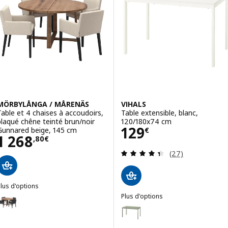
ption : LISABO / RÖNNINGE, Table et 4 chaises, plaqué frêne/vert,
ption : LISABO / RÖNNINGE, Table et 4 chaises, plaqué frêne/boul
MÖRBYLÅNGA / MÅRENÄS
VIHALS
Table et 4 chaises à accoudoirs,
Table extensible, blanc,
plaqué chêne teinté brun/noir
120/180x74 cm
Prix 129€
129
Gunnared beige, 145 cm
€
Prix 1268,80€
1 268
,
80
€
Révision: 4.4 ho
(27)
lus d'options
MÖRBYLÅNGA / MÅRENÄS
Plus d'options
ption : MÖRBYLÅNGA / MÅRENÄS, Table et 4 chaises à accoudoirs, p
VIHALS
Option : VIHALS, Table extensib
Option : MÖRBYLÅNGA / MÅRENÄS, Table et 4 chaises à accoudoirs, 