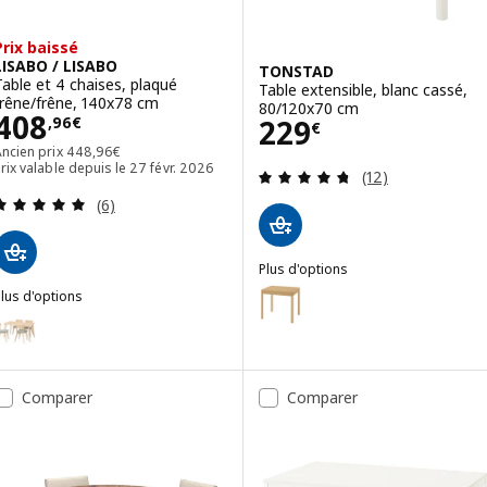
Prix baissé
LISABO / LISABO
TONSTAD
Table et 4 chaises, plaqué
Table extensible, blanc cassé,
frêne/frêne, 140x78 cm
80/120x70 cm
Prix 408,96€
408
Prix 229€
229
,
96
€
€
Ancien prix 448,96€
Ancien prix
448
,
96
€
rix valable depuis le 27 févr. 2026
Révision: 4.7 ho
(12)
Révision: 5 hors de 5 étoiles. Nombre total de c
(6)
Plus d'options
TONSTAD
Option : TONSTAD, Table extens
lus d'options
ISABO / LISABO
ption : LISABO / LISABO, Table et 4 chaises, frêne/Tallmyra blanc/n
ption : LISABO / LISABO, Table et 4 chaises, plaqué frêne/noir, 140
Comparer
Comparer
ption : LISABO / RÖNNINGE, Table et 4 chaises, noir/noir, 140x78 c
ption : LISABO / SALNÖ, Table et 4 chaises à accoudoirs, noir rotin