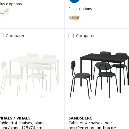
lus d'options
IHALS / VIHALS
Plus d'options
ption : VIHALS / VIHALS, Table et 2 chaises, blanc blanc/blanc Tibbl
STOCKHOLM 2025 / STOCKHOLM 2
Option : STOCKHOLM 2025 / STO
ption : VIHALS / VIHALS, Table et 2 chaises, blanc blanc/vert Tibbleb
Option : STOCKHOLM 2025 / STO
Comparer
Comparer
VIHALS / VIHALS
SANDSBERG
Table et 4 chaises, blanc
Table et 4 chaises, noir
blanc/blanc, 125x74 cm
noir/Remmarn anthracite