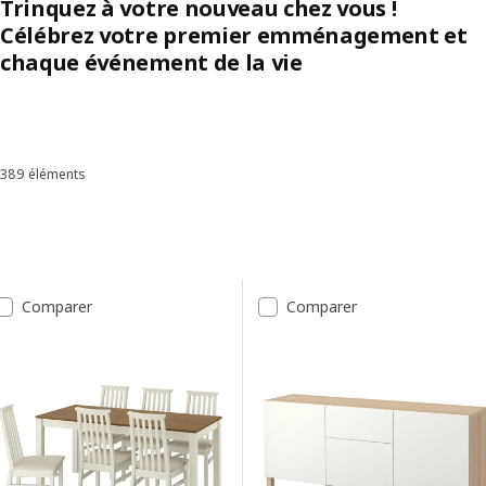
Trinquez à votre nouveau chez vous !
Célébrez votre premier emménagement et
chaque événement de la vie
Skip listing
389 éléments
Trier et filtrer
Passer aux résultats
Liste des résultats
Comparer
Comparer