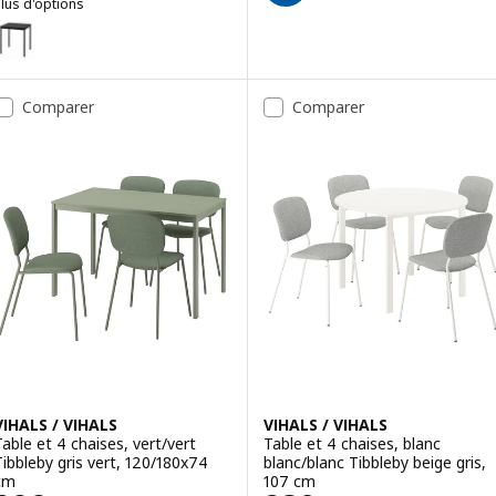
lus d'options
SANDSBERG
ption : SANDSBERG, Table, noir, 67x67 cm
Comparer
Comparer
VIHALS / VIHALS
VIHALS / VIHALS
Table et 4 chaises, vert/vert
Table et 4 chaises, blanc
Tibbleby gris vert, 120/180x74
blanc/blanc Tibbleby beige gris,
cm
107 cm