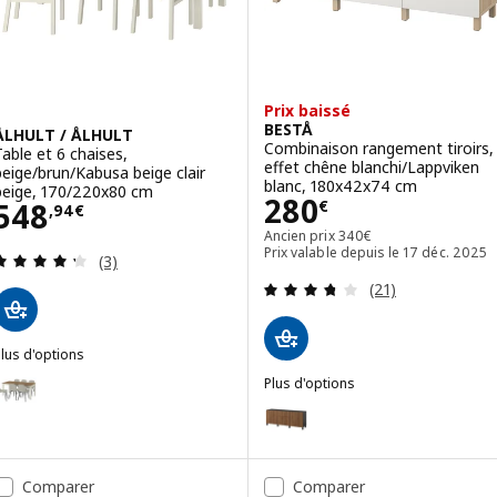
Prix baissé
BESTÅ
ÅLHULT / ÅLHULT
Combinaison rangement tiroirs,
Table et 6 chaises,
effet chêne blanchi/Lappviken
beige/brun/Kabusa beige clair
blanc, 180x42x74 cm
beige, 170/220x80 cm
Prix 280€
280
Prix 548,94€
548
€
,
94
€
Ancien prix 340€
Ancien prix
340
€
Prix valable depuis le 17 déc. 2025
Révision: 4.3 hors de 5 étoiles. Nombre total de 
(3)
Révision: 3.7 ho
(21)
lus d'options
LHULT / ÅLHULT
ption : ÅLHULT / NORDMANSSKÄR, Table et 6 chaises, beige/brun/To
Plus d'options
BESTÅ
Option : BESTÅ, Combinaison ra
ption : ÅLHULT / ÅLHULT, Table et 6 chaises, noir/brun/Bomstad noi
Option : BESTÅ, Combinaison ran
ption : ÅLHULT / LILLÅNÄS, Table et 6 chaises, noir/brun/Gunnared
Comparer
Comparer