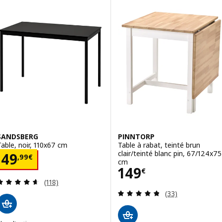
Option : TONSTAD / TONSTAD, Ta
Option : TONSTAD / TONSTAD, T
SANDSBERG
PINNTORP
Table, noir, 110x67 cm
Table à rabat, teinté brun
clair/teinté blanc pin, 67/124x75
Prix 49,99€
49
,
99
€
cm
Prix 149€
149
€
Révision: 4.6 hors de 5 étoiles. Nombre total de 
(118)
Révision: 4.8 ho
(33)