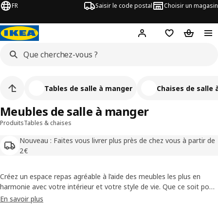
FR
Saisir le code postal
Choisir un magasin
Mon compte
Favoris
Panier
Tables de salle à manger
Chaises de salle
Meubles de salle à manger
Produits
Tables & chaises
Nouveau : Faites vous livrer plus près de chez vous à partir de
2€
Créez un espace repas agréable à l’aide des meubles les plus en
harmonie avec votre intérieur et votre style de vie. Que ce soit pour
un déjeuner rapide, un grand repas en famille ou une fête entre
En savoir plus
amis, rehaussez son confort et son esthétique grâce aux nombreux
styles et options que nous proposons. Bon appétit !