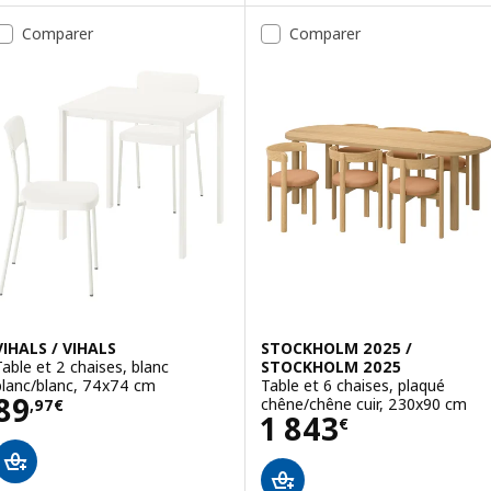
ption : MÖRBYLÅNGA / TOSSBERG, Table et 4 chaises, plaqué chêne 
Comparer
Comparer
ption : MÖRBYLÅNGA / GRÖNSTA, Table et 4 chaises à accoudoirs, p
ption : MÖRBYLÅNGA / TOBIAS, Table et 4 chaises, plaqué chêne te
VIHALS / VIHALS
STOCKHOLM 2025 /
Table et 2 chaises, blanc
STOCKHOLM 2025
blanc/blanc, 74x74 cm
Table et 6 chaises, plaqué
Prix 89,97€
89
chêne/chêne cuir, 230x90 cm
,
97
€
Prix 1843€
1 843
€