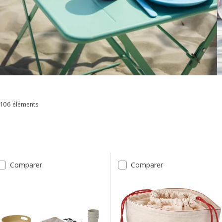
106 éléments
Trier et filtrer
Passer aux résultats
Liste des résultats
Comparer
Comparer