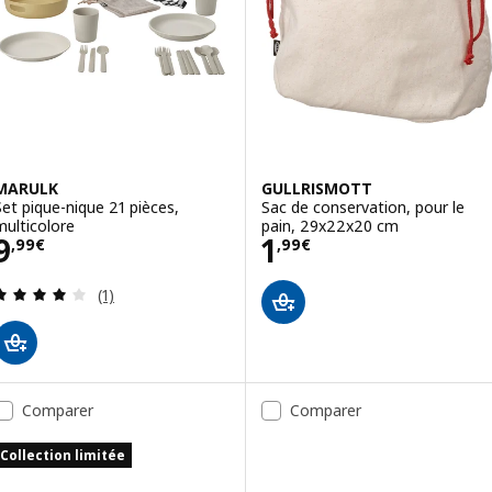
MARULK
GULLRISMOTT
Set pique-nique 21 pièces,
Sac de conservation, pour le
multicolore
pain, 29x22x20 cm
Prix 9,99€
Prix 1,99€
9
1
,
99
€
,
99
€
Révision: 4 hors de 5 étoiles. Nombre total de c
(1)
Comparer
Comparer
Collection limitée