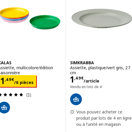
KALAS
SIMKRABBA
Assiette, multicolore/édition
Assiette, plastique/vert gris, 27
saisonnière
cm
Prix 1,49€/artic
1
Prix 1,49€/6 pièces
,
49
€
1
,
49
€
/article
/6 pièces
Vendu en lots de 4
Révision: 4.8 hors de 5 étoiles. Nombre total de 
(5)
Vous pouvez acheter ce
produit par lots de 4 en ligne
ou à l'unité en magasin