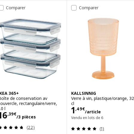
Comparer
Comparer
IKEA 365+
KALLSINNIG
Boîte de conservation av
Verre à vin, plastique/orange, 3
couvercle, rectangulaire/verre,
cl
Prix 1,49€/artic
1
.0 l
,
49
€
/article
Prix 16,39€/3 pièces
16
,
39
€
/3 pièces
Vendu en lots de 6
Révision: 4.7 hors de 5 étoiles. Nombre total de
Révision: 5 hors
(22)
(1)