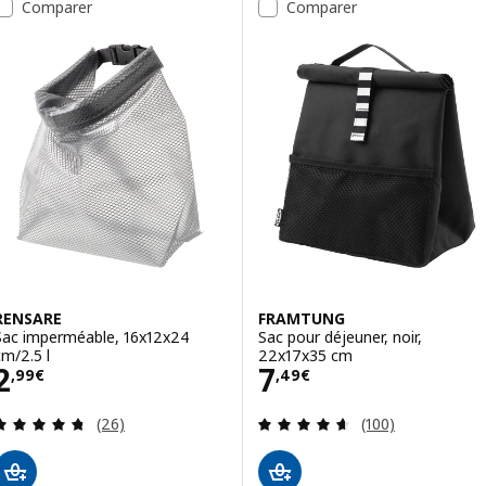
Comparer
Comparer
RENSARE
FRAMTUNG
Sac imperméable, 16x12x24
Sac pour déjeuner, noir,
cm/2.5 l
22x17x35 cm
Prix 2,99€
Prix 7,49€
2
7
,
99
€
,
49
€
Révision: 4.7 hors de 5 étoiles. Nombre total de
Révision: 4.6 ho
(26)
(100)