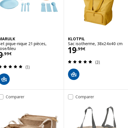
MARULK
KLOTPIL
Set pique-nique 21 pièces,
Sac isotherme, 38x24x40 cm
Prix 19,99€
19
rose/bleu
,
99
€
Prix 9,99€
9
,
99
€
Révision: 5 hors
(3)
Révision: 5 hors de 5 étoiles. Nombre total de c
(1)
Comparer
Comparer