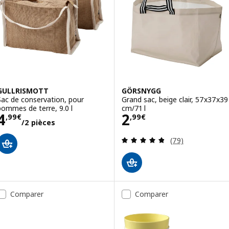
GULLRISMOTT
GÖRSNYGG
Sac de conservation, pour
Grand sac, beige clair, 57x37x39
pommes de terre, 9.0 l
cm/71 l
Prix 4,99€/2 pièces
Prix 2,99€
4
2
,
99
€
,
99
€
/2 pièces
Révision: 4.8 ho
(79)
Comparer
Comparer