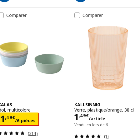
Comparer
Comparer
KALAS
KALLSINNIG
Bol, multicolore
Verre, plastique/orange, 38 cl
Prix 1,49€/artic
1
Prix 1,49€/6 pièces
,
49
€
1
,
49
€
/article
/6 pièces
Vendu en lots de 6
Révision: 4.8 hors de 5 étoiles. Nombre total de 
(314)
Révision: 5 hors
(1)