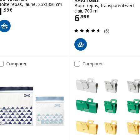
HAVSTOBIS
Boîte repas, jaune, 23x13x6 cm
Boîte repas, transparent/vert
Prix 1,99€
1
,
99
€
clair, 700 ml
Prix 6,99€
6
,
99
€
Révision: 4.5 ho
(6)
Comparer
Comparer