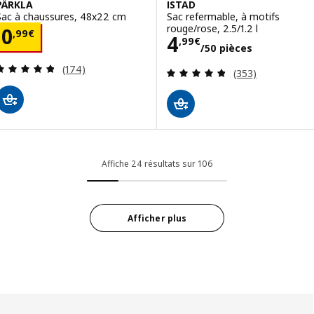
PÄRKLA
ISTAD
Sac à chaussures, 48x22 cm
Sac refermable, à motifs
rouge/rose, 2.5/1.2 l
Prix 0,99€
0
,
99
€
Prix 4,99€/50 p
4
,
99
€
/50 pièces
Révision: 4.8 hors de 5 étoiles. Nombre total de 
(174)
Révision: 4.8 ho
(353)
Affiche 24 résultats sur 106
Afficher plus