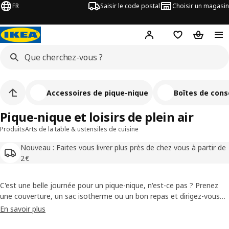
FR
Saisir le code postal
Choisir un magasin
Mon compte
Favoris
Panier
Accessoires de pique-nique
Boîtes de cons
Pique-nique et loisirs de plein air
Produits
Arts de la table & ustensiles de cuisine
Nouveau : Faites vous livrer plus près de chez vous à partir de
2€
C'est une belle journée pour un pique-nique, n'est-ce pas ? Prenez
une couverture, un sac isotherme ou un bon repas et dirigez-vous
vers votre endroit préféré pour des loisirs en plein air et de la
En savoir plus
détente. Si le beau temps n'est pas au rendez-vous, vous pouvez
toujours pique-niquer à l'intérieur pour le plus grand bonheur des