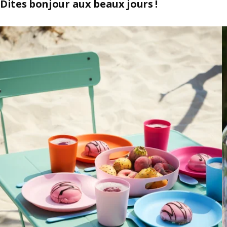
Dites bonjour aux beaux jours !
petits et des grands.
Skip listing