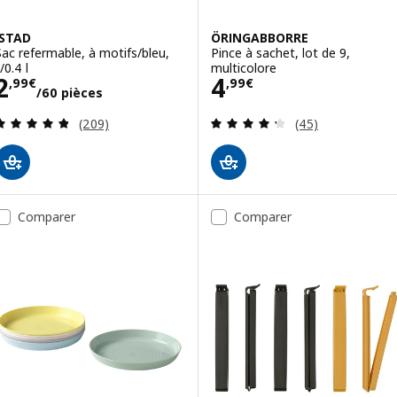
ISTAD
ÖRINGABBORRE
Sac refermable, à motifs/bleu,
Pince à sachet, lot de 9,
/0.4 l
multicolore
Prix 2,99€/60 pièces
Prix 4,99€
2
4
,
99
€
,
99
€
/60 pièces
Révision: 4.8 hors de 5 étoiles. Nombre total de 
Révision: 4.3 ho
(209)
(45)
Comparer
Comparer