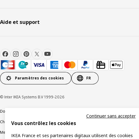
Aide et support
Paramètres des cookies
FR
© Inter IKEA Systems B.V 1999-2026
Documents juridiques et informations légales
Continuer sans accepter
Charte de protection des données
Politique relative aux cookies
Vous contrôlez les cookies
Mentions légales
Alertes fraude
Rappel produit
Accessibilité : non conforme
IKEA France et ses partenaires digitaux utilisent des cookies