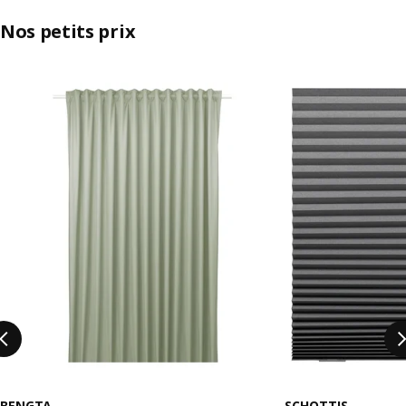
Nos petits prix
Ignorer la liste
BENGTA
SCHOTTIS