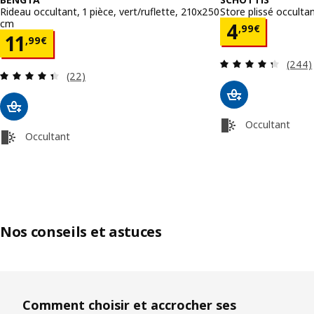
Rideau occultant, 1 pièce, vert/ruflette, 210x250
Store plissé occulta
cm
Prix 4,99
4
,
99
€
Prix 11,99€
11
,
99
€
Révisi
(244)
Révision: 4.4 hors de 5 étoiles. Nombre total de
(22)
Occultant
Occultant
Nos conseils et astuces
Ignorer la liste
Comment choisir et accrocher ses