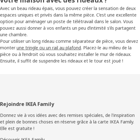
votre maison avec des rideaux ?
Avec un beau rideau épais, vous pouvez créer la sensation de deux
espaces uniques et privés dans la même pièce. C’est une excellente
option pour aménager un poste de télétravail dans le salon. Vous
pouvez aussi donner à vos enfants un peu d’intimité s’ils partagent
une chambre.
Pour utiliser un long rideau comme séparateur de pièce, vous devez
monter
une tringle ou un rail au plafond
. Placez-le au milieu de la
pièce ou à l’endroit où vous souhaitez installer le mur de rideaux.
Ensuite, il suffit de suspendre les rideaux et le tour est joué !
Pied
Rejoindre IKEA Family
de
Donnez vie à vos idées avec des remises spéciales, de l'inspiration
et plein de bonnes choses en réserve grâce à la carte IKEA Family.
page
Elle est gratuite !
Découvrir IKEA Family