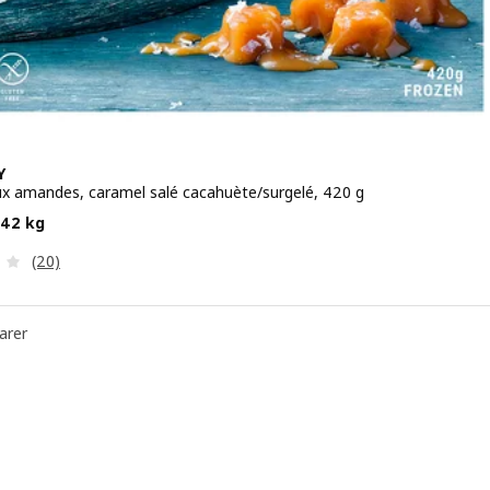
Y
x amandes, caramel salé cacahuète/surgelé, 420 g
 5,99€/0.42 kg
.42 kg
Révision: 3.6 hors de 5 étoiles. Nombre total de commenta
(20)
arer