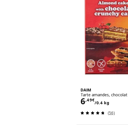
DAIM
Tarte amandes, chocolat 
Prix 6,49€/0
6
,
49
€
/0.4 kg
Révision: 
(56)