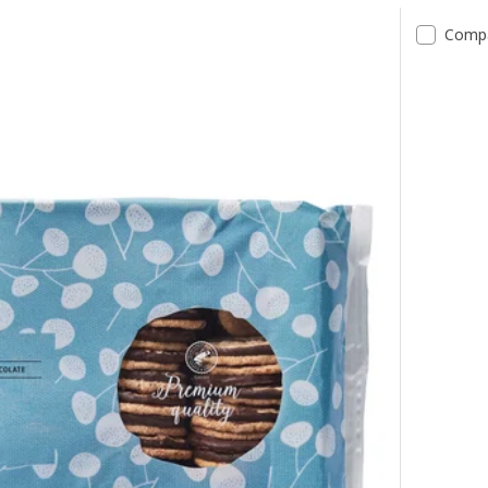
tats
Comp