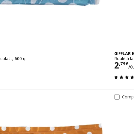
GIFFLAR 
colat ., 600 g
Roulé à la
.6 kg
Prix
2
,
79
€
/0
4.7 hors de 5 étoiles. Nombre total de commentaires:
Comp