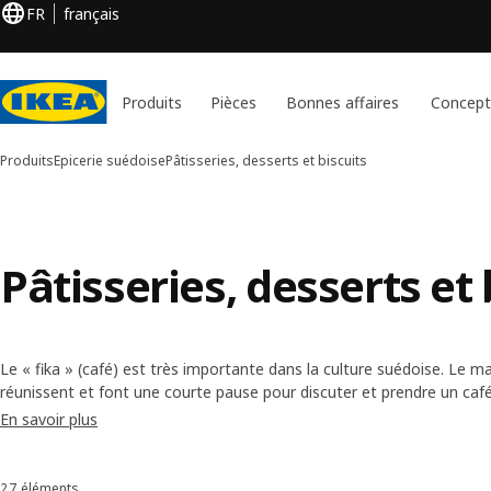
FR
français
Produits
Pièces
Bonnes affaires
Concept
Produits
Epicerie suédoise
Pâtisseries, desserts et biscuits
Pâtisseries, desserts et 
Le « fika » (café) est très importante dans la culture suédoise. Le mat
réunissent et font une courte pause pour discuter et prendre un ca
collation sucrée. Les pâtisseries, desserts et biscuits qu'on trouve à 
En savoir plus
pour la pause-café ou pour la collation d'après-midi. Encore faut-il réu
27 éléments