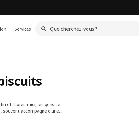
ion
Services
biscuits
in et l'après-midi, les gens se
fé, souvent accompagné d'une
l'Épicerie suédoise sont parfaits
ssir à patienter jusque-là .