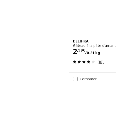
DELIFIKA
Gâteau à la pâte d'amande
Prix 2,99€/0
2
,
99
€
/0.21 kg
Révision: 
(10)
Comparer