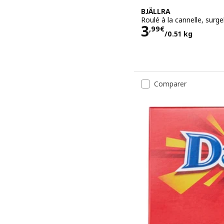
BJÄLLRA
Roulé à la cannelle, surge
Prix 3,99€/0
3
,
99
€
/0.51 kg
Comparer