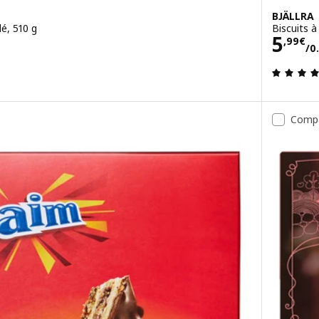
BJÄLLRA
lé, 510 g
Biscuits à
.51 kg
Prix
5
,
99
€
/0
Comp