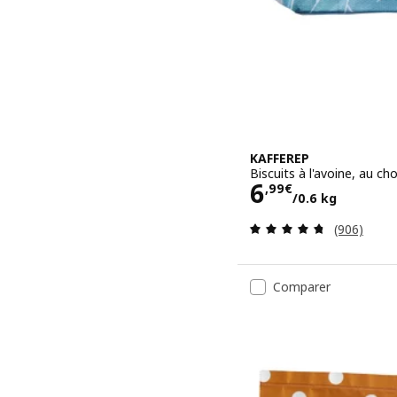
KAFFEREP
Biscuits à l'avoine, au cho
Prix 6,99€/0
6
,
99
€
/0.6 kg
Révision: 
(906)
Comparer